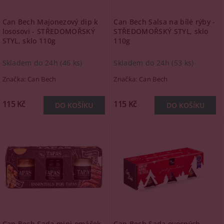
Can Bech Majonezový dip k
Can Bech Salsa na bílé rýby -
lososovi - STŘEDOMOŘSKÝ
STŘEDOMOŘSKÝ STYL, sklo
STYL, sklo 110g
110g
Skladem do 24h
(46 ks)
Skladem do 24h
(53 ks)
Značka:
Can Bech
Značka:
Can Bech
115 Kč
115 Kč
Can Bech Sada mini omáček
Can Bech Sada ovocných