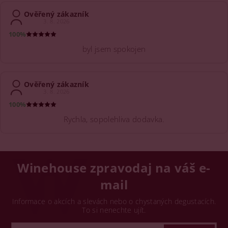
Ověřený zákazník
3. 8. 2026
100%
byl jsem spokojen
Ověřený zákazník
3. 8. 2026
100%
Rychla, sopolehliva dodavka.
Winehouse zpravodaj na váš e-
mail
Informace o akcích a slevách nebo o chystaných degustacích.
To si nenechte ujít.