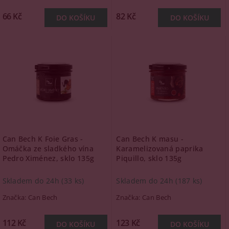
66 Kč
82 Kč
Can Bech K Foie Gras -
Can Bech K masu -
Omáčka ze sladkého vína
Karamelizovaná paprika
Pedro Ximénez, sklo 135g
Piquillo, sklo 135g
Skladem do 24h
(33 ks)
Skladem do 24h
(187 ks)
Značka:
Can Bech
Značka:
Can Bech
112 Kč
123 Kč