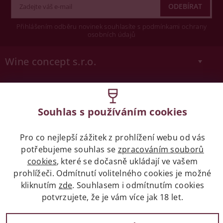
Přihlášením odběru novinek souhlasíte s podmínkami ochrany
osobních údajů
Wine concept s.r.o.
Legislativa
Souhlas s používáním cookies
Zákaz prodeje alkoholických nápojů osobám
mladších 18 let.
Pro co nejlepší zážitek z prohlížení webu od vás
potřebujeme souhlas se
zpracováním souborů
Naše služby
cookies
, které se dočasně ukládají ve vašem
prohlížeči. Odmítnutí volitelného cookies je možné
Vše o nákupu
kliknutím
zde
. Souhlasem i odmítnutím cookies
potvrzujete, že je vám více jak 18 let.