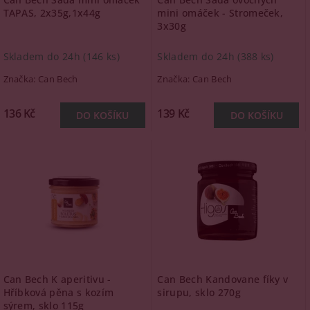
TAPAS, 2x35g,1x44g
mini omáček - Stromeček,
3x30g
Skladem do 24h
(146 ks)
Skladem do 24h
(388 ks)
Značka:
Can Bech
Značka:
Can Bech
136 Kč
139 Kč
Can Bech K aperitivu -
Can Bech Kandovane fíky v
Hříbková pěna s kozím
sirupu, sklo 270g
sýrem, sklo 115g