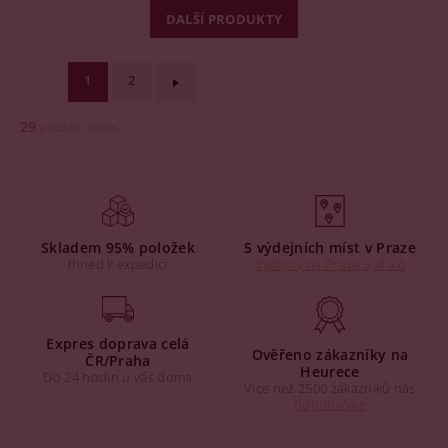
DALŠÍ PRODUKTY
1
2
29
položek celkem
Skladem 95% položek
5 výdejních míst v Praze
Ihned k expedici
Výdejny na Praze 3, 4 a 6
Expres doprava celá
Ověřeno zákazníky na
ČR/Praha
Heurece
Do 24 hodin u vás doma
Více než 2500 zákazníků nás
doporučuje