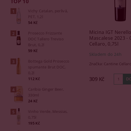
TOP 10
Vichy Catalan, perlivá,
PET, 1,2l
54 Kč
Micina IGT Nerell
Prosecco Frizzante
Mascalese 2023 - 
DOC Tallero Treviso
Cellaro, 0,75l
Brut, 0,2l
59 Kč
Skladem do 24h
Bottega Gold Prosecco
Značka:
Cantine Cellar
spumante Brut DOC,
0,2l
309 Kč
112 Kč
Caribia Ginger Beer,
330ml
24 Kč
Vinho Verde, Messias,
0,75l
195 Kč