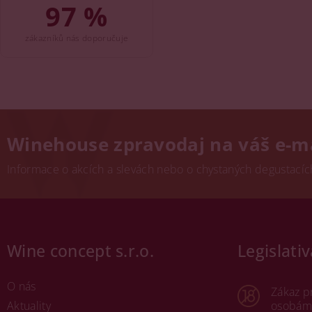
97 %
zákazníků nás doporučuje
Winehouse zpravodaj na váš e-m
Informace o akcích a slevách nebo o chystaných degustacích.
Wine concept s.r.o.
Legislativ
O nás
Zákaz p
Aktuality
osobám 