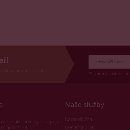
ail
 To si nenechte ujít.
Přihlášením odběru no
a
Naše služby
Dárková vína
rodeje alkoholických nápojů
mladších 18 let.
Degustace vín