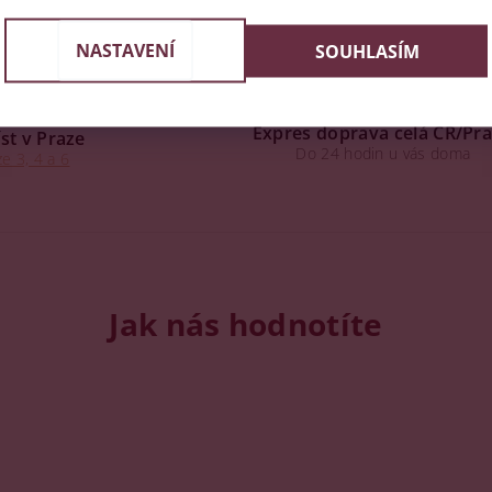
NASTAVENÍ
SOUHLASÍM
Expres doprava celá ČR/Pr
st v Praze
Do 24 hodin u vás doma
e 3, 4 a 6
Jak nás hodnotíte