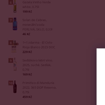
Gazela Vinho Verde
white, 0,75l
199 Kč
Solan de Cabras,
minerální voda
PERLIVÁ, SKLO, 0,33l
46 Kč
1+1 zdarma - El Coto
Rioja Blanco 2023 DOC
229 Kč
Sedlákovo letní víno,
2025, suché, Sedlák,
0,75l
169 Kč
Primitivo di Manduria
2022, 365 DOP Reserva,
0,75l
459 Kč