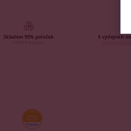
Skladem 95% položek
5 výdejních mí
Ihned k expedici
Výdejny na Praz