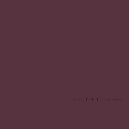
1
1
1
Stránka
z
-
položek celkem