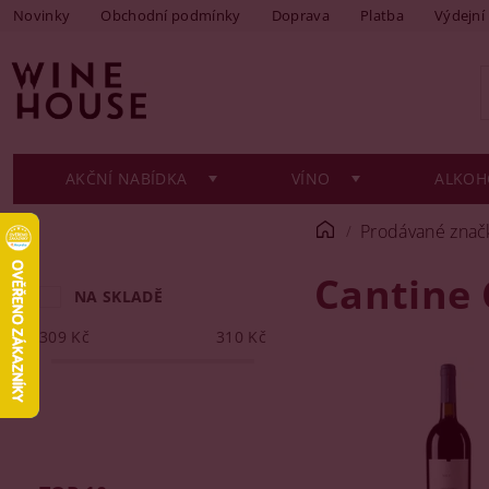
Novinky
Obchodní podmínky
Doprava
Platba
Výdejní
AKČNÍ NABÍDKA
VÍNO
ALKOH
Prodávané znač
Cantine 
NA SKLADĚ
309
Kč
310
Kč