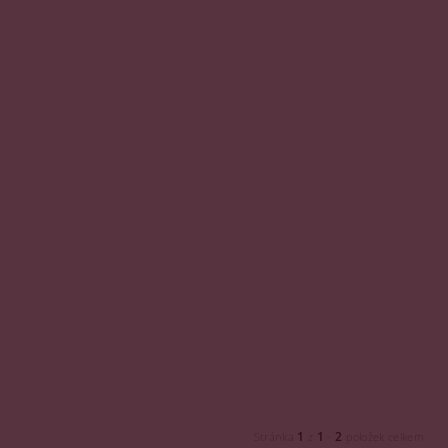
1
1
2
Stránka
z
-
položek celkem