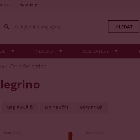
 místa
Kontakty
OL
NEALKO
DELIKATESY
ky
Carlo Pellegrino
llegrino
NEJLEVNĚJŠÍ
NEJDRAŽŠÍ
ABECEDNĚ
Kód:
75137
Kód:
11255