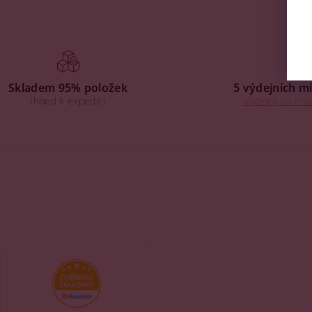
Skladem 95% položek
5 výdejních mí
Ihned k expedici
Výdejny na Praz