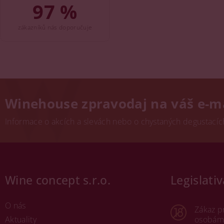
97 %
zákazníků nás doporučuje
Winehouse zpravodaj na váš e-m
Informace o akcích a slevách nebo o chystaných degustacích.
Wine concept s.r.o.
Legislativ
O nás
Zákaz p
Aktuality
osobám 