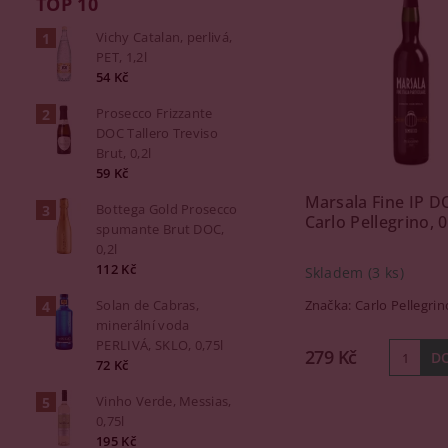
TOP 10
Vichy Catalan, perlivá,
PET, 1,2l
54 Kč
Prosecco Frizzante
DOC Tallero Treviso
Brut, 0,2l
59 Kč
Marsala Fine IP D
Bottega Gold Prosecco
Carlo Pellegrino, 0
spumante Brut DOC,
0,2l
112 Kč
Skladem
(3 ks)
Solan de Cabras,
Značka:
Carlo Pellegrin
minerální voda
PERLIVÁ, SKLO, 0,75l
279 Kč
72 Kč
Vinho Verde, Messias,
0,75l
195 Kč