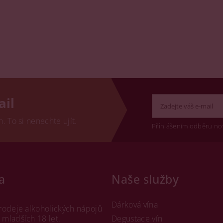
ail
 To si nenechte ujít.
Přihlášením odběru no
a
Naše služby
Dárková vína
rodeje alkoholických nápojů
mladších 18 let.
Degustace vín