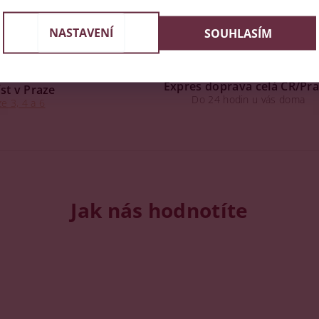
NASTAVENÍ
SOUHLASÍM
Expres doprava celá ČR/Pr
st v Praze
Do 24 hodin u vás doma
e 3, 4 a 6
Jak nás hodnotíte