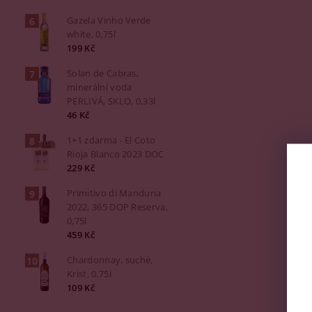
Gazela Vinho Verde
white, 0,75l
199 Kč
Solan de Cabras,
minerální voda
PERLIVÁ, SKLO, 0,33l
46 Kč
1+1 zdarma - El Coto
Rioja Blanco 2023 DOC
229 Kč
Primitivo di Manduria
2022, 365 DOP Reserva,
0,75l
459 Kč
Chardonnay, suché,
Krist, 0,75l
109 Kč