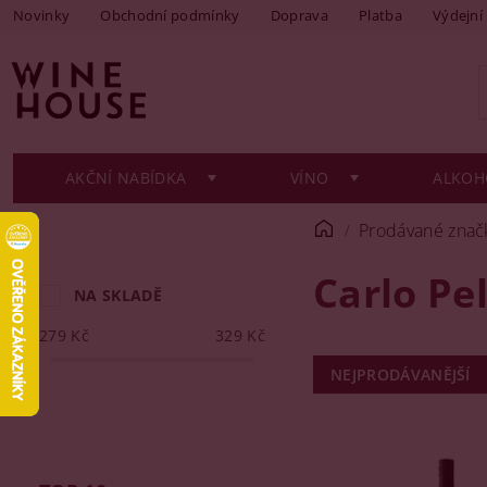
Novinky
Obchodní podmínky
Doprava
Platba
Výdejní
AKČNÍ NABÍDKA
VÍNO
ALKOH
Prodávané znač
Carlo Pe
NA SKLADĚ
279
Kč
329
Kč
NEJPRODÁVANĚJŠÍ