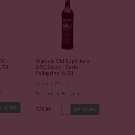
OC -
Marsala Old Superiore
,75l
DOC Secco - Carlo
Pellegrino, 0,75l
Skladem
(31 ks)
o
Značka:
Carlo Pellegrino
329 Kč