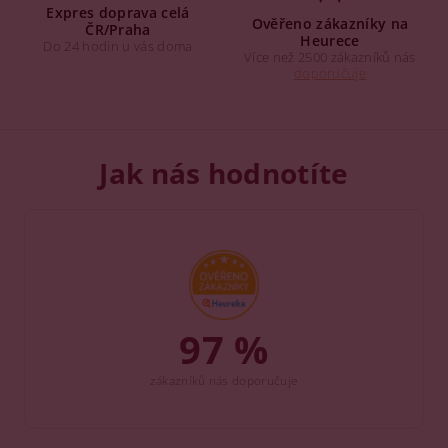
Expres doprava celá
Ověřeno zákazníky na
ČR/Praha
Heurece
Do 24 hodin u vás doma
Více než 2500 zákazníků nás
doporučuje
Jak nás hodnotíte
97 %
zákazníků nás doporučuje