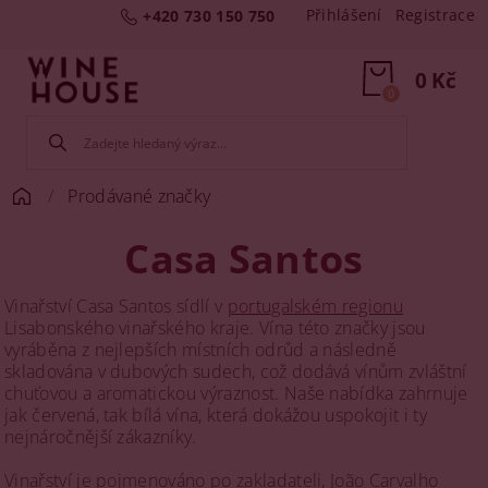
Přihlášení
Registrace
+420 730 150 750
0 Kč
0
Prodávané značky
Casa Santos
Vinařství Casa Santos sídlí v
portugalském regionu
Lisabonského vinařského kraje. Vína této značky jsou
vyráběna z nejlepších místních odrůd a následně
skladována v dubových sudech, což dodává vínům zvláštní
chuťovou a aromatickou výraznost. Naše nabídka zahrnuje
jak červená, tak bílá vína, která dokážou uspokojit i ty
nejnáročnější zákazníky.
Vinařství je pojmenováno po zakladateli, João Carvalho