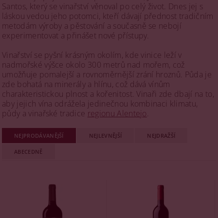
Santos, který se vinařství věnoval po celý život. Dnes jej s
láskou vedou jeho potomci, kteří dávají přednost tradičním
metodám výroby a pěstování a současně se nebojí
experimentovat a přinášet nové přístupy.
Vinařství se pyšní krásným okolím, kde vinice leží v
nadmořské výšce okolo 300 metrů nad mořem, což
umožňuje pomalejší a rovnoměrnější zrání hroznů. Půda je
zde bohatá na minerály a hlínu, což dává vínům
charakteristickou plnost a kořenitost. Vinaři zde dbají na to,
aby jejich vína odrážela jedinečnou kombinaci klimatu,
půdy a vinařské tradice
regionu Alentejo
.
NEJPRODÁVANĚJŠÍ
NEJLEVNĚJŠÍ
NEJDRAŽŠÍ
ABECEDNĚ