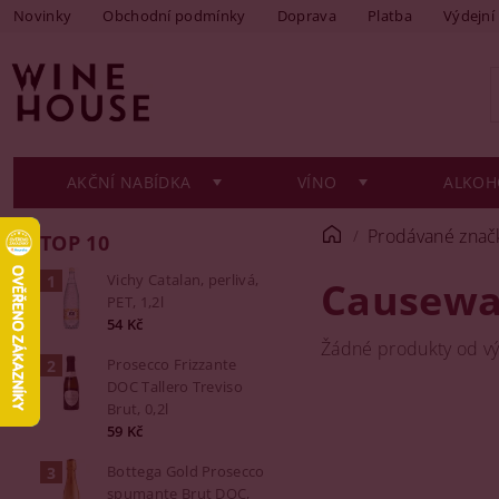
Novinky
Obchodní podmínky
Doprava
Platba
Výdejní
AKČNÍ NABÍDKA
VÍNO
ALKOH
Prodávané znač
TOP 10
Vichy Catalan, perlivá,
Causewa
PET, 1,2l
54 Kč
Žádné produkty od v
Prosecco Frizzante
DOC Tallero Treviso
Brut, 0,2l
59 Kč
Bottega Gold Prosecco
spumante Brut DOC,