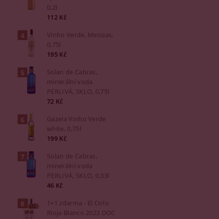
0,2l
112 Kč
Vinho Verde, Messias,
0,75l
195 Kč
Solan de Cabras,
minerální voda
PERLIVÁ, SKLO, 0,75l
72 Kč
Gazela Vinho Verde
white, 0,75l
199 Kč
Solan de Cabras,
minerální voda
PERLIVÁ, SKLO, 0,33l
46 Kč
1+1 zdarma - El Coto
Rioja Blanco 2023 DOC