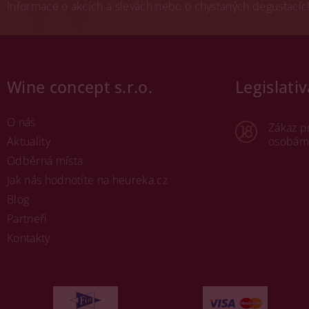
Informace o akcích a slevách nebo o chystaných degustacích.
Wine concept s.r.o.
Legislativ
O nás
Zákaz p
Aktuality
osobám 
Odběrná místa
Jak nás hodnotíte na heureka.cz
Blog
Partneři
Kontakty