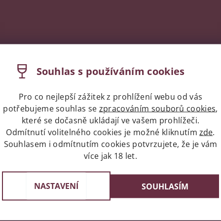
Souhlas s používáním cookies
Pro co nejlepší zážitek z prohlížení webu od vás
potřebujeme souhlas se
zpracováním souborů cookies
,
které se dočasně ukládají ve vašem prohlížeči.
Odmítnutí volitelného cookies je možné kliknutím
zde
.
Souhlasem i odmítnutím cookies potvrzujete, že je vám
více jak 18 let.
Expres doprava celá ČR/Pr
st v Praze
Do 24 hodin u vás doma
e 3, 4 a 6
NASTAVENÍ
SOUHLASÍM