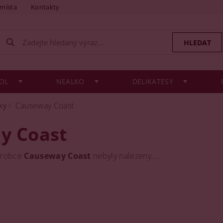
 místa
Kontakty
OL
NEALKO
DELIKATESY
ky
Causeway Coast
y Coast
ýrobce
Causeway Coast
nebyly nalezeny....