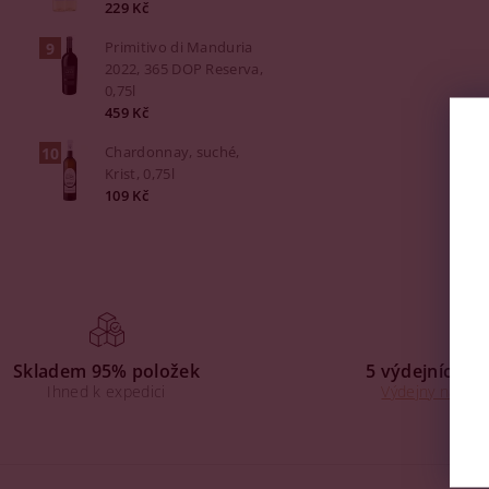
229 Kč
Primitivo di Manduria
2022, 365 DOP Reserva,
0,75l
459 Kč
Chardonnay, suché,
Krist, 0,75l
109 Kč
Skladem 95% položek
5 výdejních mí
Ihned k expedici
Výdejny na Praz