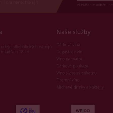
 To si nenechte ujít.
Přihlášením odběru no
a
Naše služby
Dárková vína
rodeje alkoholických nápojů
mladších 18 let.
Degustace vín
Víno na svatbu
Dárkové poukazy
Víno s vlastní etiketou
Firemní víno
Míchané drinky a koktejly