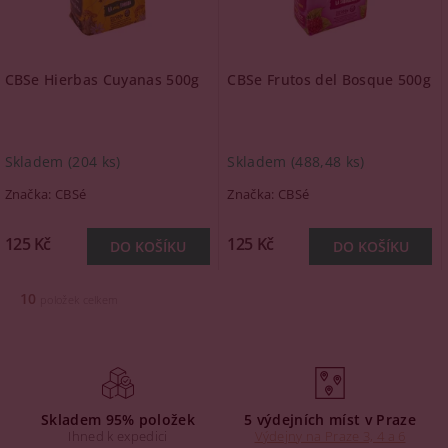
CBSe Hierbas Cuyanas 500g
CBSe Frutos del Bosque 500g
Skladem
(204 ks)
Skladem
(488,48 ks)
Značka:
CBSé
Značka:
CBSé
125 Kč
125 Kč
10
položek celkem
Skladem 95% položek
5 výdejních míst v Praze
Ihned k expedici
Výdejny na Praze 3, 4 a 6