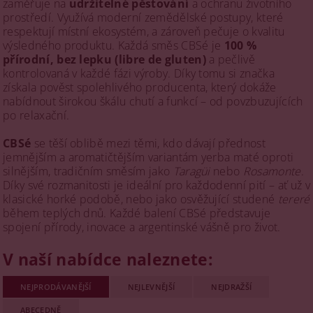
zaměřuje na
udržitelné pěstování
a ochranu životního
prostředí. Využívá moderní zemědělské postupy, které
respektují místní ekosystém, a zároveň pečuje o kvalitu
výsledného produktu. Každá směs CBSé je
100 %
přírodní, bez lepku (libre de gluten)
a pečlivě
kontrolovaná v každé fázi výroby. Díky tomu si značka
získala pověst spolehlivého producenta, který dokáže
nabídnout širokou škálu chutí a funkcí – od povzbuzujících
po relaxační.
CBSé
se těší oblibě mezi těmi, kdo dávají přednost
jemnějším a aromatičtějším variantám yerba maté oproti
silnějším, tradičním směsím jako
Taragüi
nebo
Rosamonte
.
Díky své rozmanitosti je ideální pro každodenní pití – ať už v
klasické horké podobě, nebo jako osvěžující studené
tereré
během teplých dnů. Každé balení CBSé představuje
spojení přírody, inovace a argentinské vášně pro život.
V naší nabídce naleznete:
NEJPRODÁVANĚJŠÍ
NEJLEVNĚJŠÍ
NEJDRAŽŠÍ
ABECEDNĚ