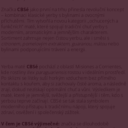
Značka
CBSé
jako první na trhu přinesla revoluční koncept
– kombinaci klasické yerby s bylinami a ovocnými
příchutěmi. Tím vytvořila novou kategorii „ochucených a
funkčních“ maté, které spojují tradiční chuť yerby s
moderním, aromatickým a jemnějším charakterem.
Sortiment zahrnuje nejen čistou yerbu, ale i směsi s
citronem
,
pomelovým extraktem
,
guaranou
,
mátou
nebo
bylinami podporujícími trávení a energii.
Yerba maté
CBSé
pochází z oblastí Misiones a Corrientes,
kde rostliny
Ilex paraguariensis
rostou v ideálním prostředí.
Po sklizni se lístky suší horkým vzduchem bez přímého
kontaktu s kouřem, aby si zachovaly čisté aroma, a následně
zrají, dokud nezískají optimální chuť a vůni. Výsledkem je
maté, které je jemnější, svěžejší a přístupnější i těm, kdo s
yerbou teprve začínají. CBSé se tak stala symbolem
moderního přístupu k tradičnímu nápoji, který spojuje
zdraví, osvěžení i společenský zážitek.
V čem je CBSé výjimečné:
značka se dlouhodobě