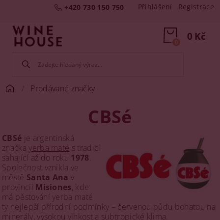
Přihlášení
Registrace
+420 730 150 750
0 Kč
0
Prodávané značky
CBSé
CBSé
je argentinská
značka
yerba maté
s tradicí
sahající až do roku
1978
.
Společnost vznikla ve
městě
Santa Ana
v
provincii
Misiones
, kde
má pěstování yerba maté
ty nejlepší přírodní podmínky – červenou půdu bohatou na
minerály, vysokou vlhkost a subtropické klima.