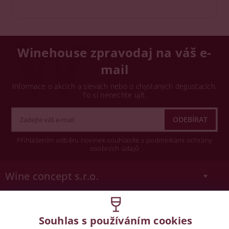
Winehouse zpravodaj na váš e-
mail
Informace o akcích a slevách nebo o chystaných degustacích.
To si nenechte ujít.
Přihlášením odběru novinek souhlasíte s podmínkami ochrany
osobních údajů
Wine concept s.r.o.
Legislativa
Souhlas s používáním cookies
Zákaz prodeje alkoholických nápojů osobám