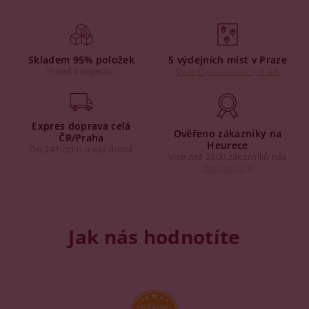
Skladem 95% položek
5 výdejních míst v Praze
Ihned k expedici
Výdejny na Praze 3, 4 a 6
Expres doprava celá
Ověřeno zákazníky na
ČR/Praha
Heurece
Do 24 hodin u vás doma
Více než 2500 zákazníků nás
doporučuje
Jak nás hodnotíte