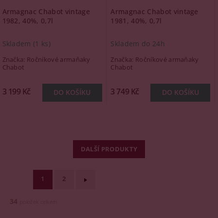
Armagnac Chabot vintage
Armagnac Chabot vintage
1982, 40%, 0,7l
1981, 40%, 0,7l
Skladem
(1 ks)
Skladem do 24h
Značka:
Ročníkové armaňaky
Značka:
Ročníkové armaňaky
Chabot
Chabot
3 199 Kč
3 749 Kč
DALŠÍ PRODUKTY
1
2
34
položek celkem