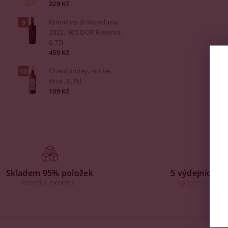
229 Kč
Primitivo di Manduria
2022, 365 DOP Reserva,
0,75l
459 Kč
Chardonnay, suché,
Krist, 0,75l
109 Kč
Skladem 95% položek
5 výdejních mí
Ihned k expedici
Výdejny na Praz