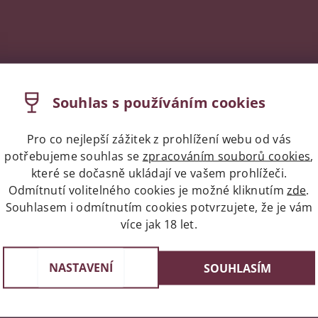
Souhlas s používáním cookies
Pro co nejlepší zážitek z prohlížení webu od vás
potřebujeme souhlas se
zpracováním souborů cookies
,
které se dočasně ukládají ve vašem prohlížeči.
Odmítnutí volitelného cookies je možné kliknutím
zde
.
Souhlasem i odmítnutím cookies potvrzujete, že je vám
více jak 18 let.
Expres doprava celá ČR/Pr
st v Praze
Do 24 hodin u vás doma
e 3, 4 a 6
NASTAVENÍ
SOUHLASÍM