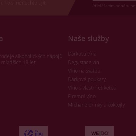
 To si nenechte ujít.
Přihlášením odběru no
a
Naše služby
Dárková vína
rodeje alkoholických nápojů
mladších 18 let.
Degustace vín
Víno na svatbu
Dárkové poukazy
Víno s vlastní etiketou
Firemní víno
Míchané drinky a koktejly