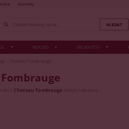
 místa
Kontakty
OL
NEALKO
DELIKATESY
ky
Chateau Fombrauge
 Fombrauge
ýrobce
Chateau Fombrauge
nebyly nalezeny....