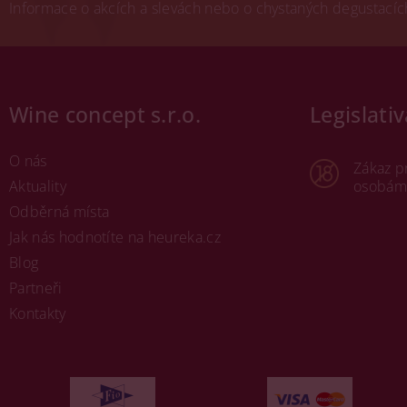
Informace o akcích a slevách nebo o chystaných degustacích.
Wine concept s.r.o.
Legislativ
O nás
Zákaz p
Aktuality
osobám 
Odběrná místa
Jak nás hodnotíte na heureka.cz
Blog
Partneři
Kontakty