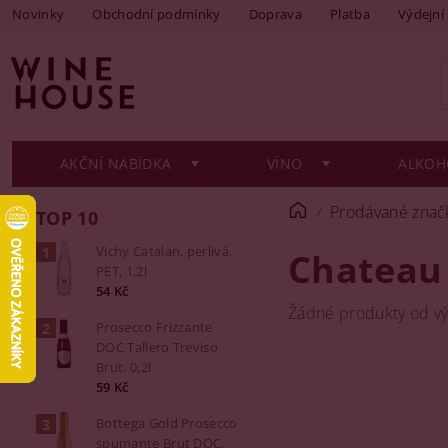
Novinky
Obchodní podmínky
Doprava
Platba
Výdejní
AKČNÍ NABÍDKA
VÍNO
ALKOH
Prodávané znač
TOP 10
Vichy Catalan, perlivá,
Chateau
PET, 1,2l
54 Kč
Žádné produkty od v
Prosecco Frizzante
DOC Tallero Treviso
Brut, 0,2l
59 Kč
Bottega Gold Prosecco
spumante Brut DOC,