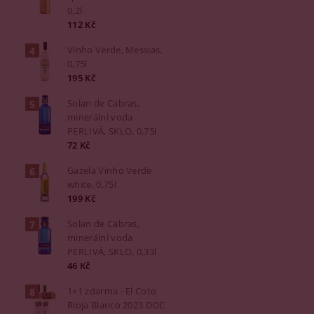
0,2l
112 Kč
Vinho Verde, Messias,
0,75l
195 Kč
Solan de Cabras,
minerální voda
PERLIVÁ, SKLO, 0,75l
72 Kč
Gazela Vinho Verde
white, 0,75l
199 Kč
Solan de Cabras,
minerální voda
PERLIVÁ, SKLO, 0,33l
46 Kč
1+1 zdarma - El Coto
Rioja Blanco 2023 DOC