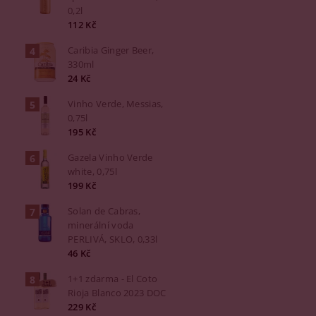
0,2l
112 Kč
Caribia Ginger Beer,
330ml
24 Kč
Vinho Verde, Messias,
0,75l
195 Kč
Gazela Vinho Verde
white, 0,75l
199 Kč
Solan de Cabras,
minerální voda
PERLIVÁ, SKLO, 0,33l
46 Kč
1+1 zdarma - El Coto
Rioja Blanco 2023 DOC
229 Kč