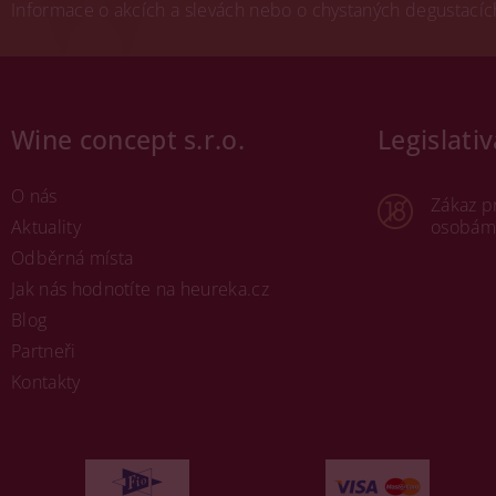
Informace o akcích a slevách nebo o chystaných degustacích.
Wine concept s.r.o.
Legislativ
O nás
Zákaz p
Aktuality
osobám 
Odběrná místa
Jak nás hodnotíte na heureka.cz
Blog
Partneři
Kontakty