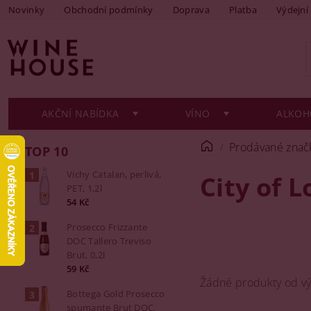
Novinky
Obchodní podmínky
Doprava
Platba
Výdejní
AKČNÍ NABÍDKA
VÍNO
ALKOH
Prodávané znač
TOP 10
Vichy Catalan, perlivá,
City of 
PET, 1,2l
54 Kč
Prosecco Frizzante
DOC Tallero Treviso
Brut, 0,2l
59 Kč
Žádné produkty od v
Bottega Gold Prosecco
spumante Brut DOC,