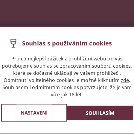
Souhlas s používáním cookies
Pro co nejlepší zážitek z prohlížení webu od vás
potřebujeme souhlas se
zpracováním souborů cookies
,
které se dočasně ukládají ve vašem prohlížeči.
Odmítnutí volitelného cookies je možné kliknutím
zde
.
Souhlasem i odmítnutím cookies potvrzujete, že je vám
více jak 18 let.
Expres doprava celá ČR/Pr
st v Praze
Do 24 hodin u vás doma
e 3, 4 a 6
NASTAVENÍ
SOUHLASÍM