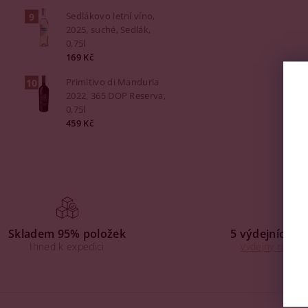
Sedlákovo letní víno,
2025, suché, Sedlák,
0,75l
169 Kč
Primitivo di Manduria
2022, 365 DOP Reserva,
0,75l
459 Kč
Skladem 95% položek
5 výdejních mí
Ihned k expedici
Výdejny na Praz