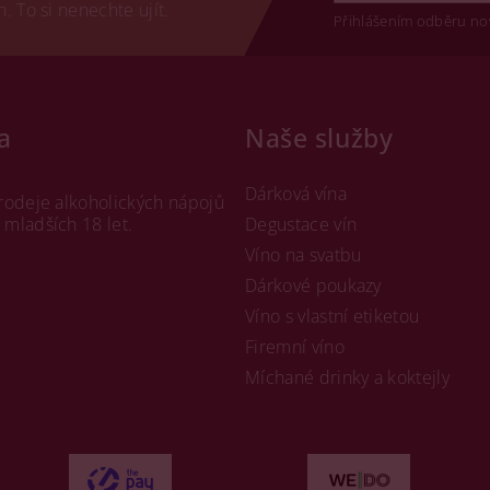
 To si nenechte ujít.
Přihlášením odběru no
a
Naše služby
Dárková vína
rodeje alkoholických nápojů
mladších 18 let.
Degustace vín
Víno na svatbu
Dárkové poukazy
Víno s vlastní etiketou
Firemní víno
Míchané drinky a koktejly