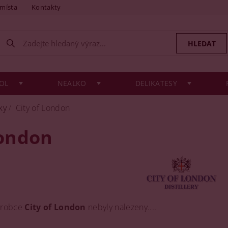
 místa
Kontakty
OL
NEALKO
DELIKATESY
ky
City of London
London
ýrobce
City of London
nebyly nalezeny....