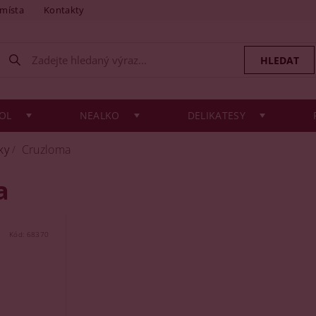
 místa
Kontakty
OL
NEALKO
DELIKATESY
ky
Cruzloma
a
Kód:
68370