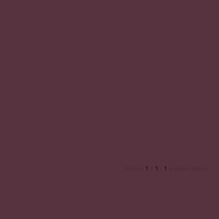
1
1
1
Stránka
z
-
položek celkem