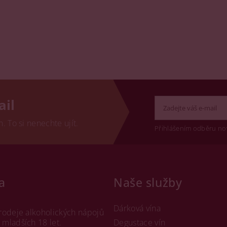
ail
 To si nenechte ujít.
Přihlášením odběru no
a
Naše služby
Dárková vína
rodeje alkoholických nápojů
mladších 18 let.
Degustace vín