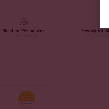
Skladem 95% položek
5 výdejních mí
Ihned k expedici
Výdejny na Praz