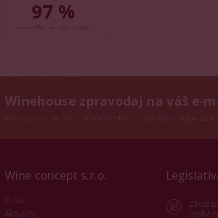
97 %
zákazníků nás doporučuje
Winehouse zpravodaj na váš e-m
Informace o akcích a slevách nebo o chystaných degustacích.
Wine concept s.r.o.
Legislativ
O nás
Zákaz p
Aktuality
osobám 