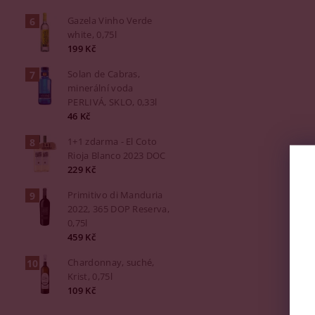
Gazela Vinho Verde
white, 0,75l
199 Kč
Solan de Cabras,
minerální voda
PERLIVÁ, SKLO, 0,33l
46 Kč
1+1 zdarma - El Coto
Rioja Blanco 2023 DOC
229 Kč
Primitivo di Manduria
2022, 365 DOP Reserva,
0,75l
459 Kč
Chardonnay, suché,
Krist, 0,75l
109 Kč