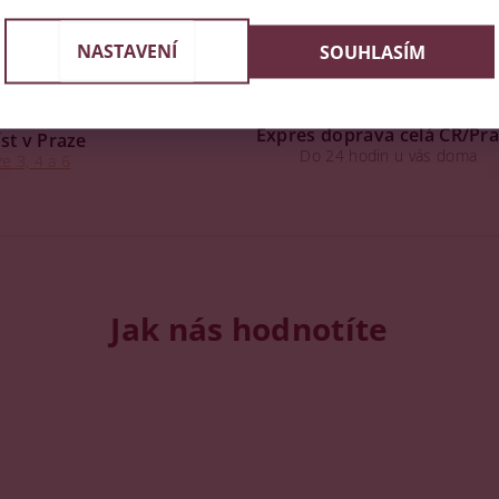
NASTAVENÍ
SOUHLASÍM
Expres doprava celá ČR/Pr
st v Praze
Do 24 hodin u vás doma
e 3, 4 a 6
Jak nás hodnotíte