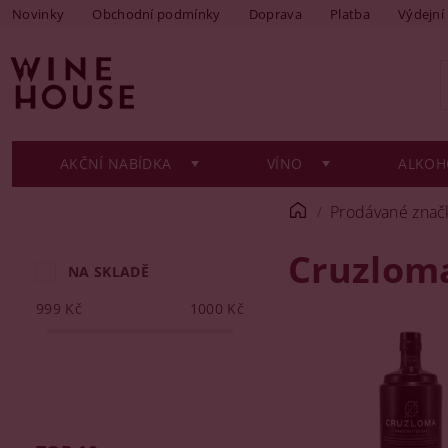
Novinky
Obchodní podmínky
Doprava
Platba
Výdejní
AKČNÍ NABÍDKA
VÍNO
ALKOH
Prodávané znač
Cruzlom
NA SKLADĚ
999
Kč
1000
Kč