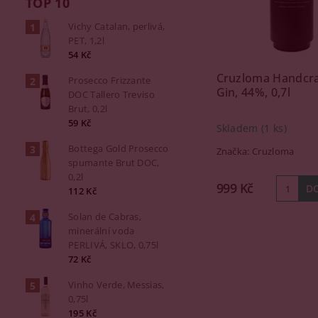
TOP 10
Vichy Catalan, perlivá,
PET, 1,2l
54 Kč
Cruzloma Handcr
Prosecco Frizzante
Gin, 44%, 0,7l
DOC Tallero Treviso
Brut, 0,2l
59 Kč
Skladem
(1 ks)
Bottega Gold Prosecco
Značka:
Cruzloma
spumante Brut DOC,
0,2l
999 Kč
112 Kč
Solan de Cabras,
minerální voda
PERLIVÁ, SKLO, 0,75l
72 Kč
Vinho Verde, Messias,
0,75l
195 Kč