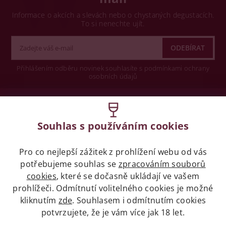
Informace o akcích a slevách nebo o chystaných degustacích.
To si nenechte ujít.
Přihlášením odběru novinek souhlasíte s podmínkami ochrany
osobních údajů
Wine concept s.r.o.
Souhlas s používáním cookies
Legislativa
Pro co nejlepší zážitek z prohlížení webu od vás
Zákaz prodeje alkoholických nápojů osobám
mladších 18 let.
potřebujeme souhlas se
zpracováním souborů
cookies
, které se dočasně ukládají ve vašem
prohlížeči. Odmítnutí volitelného cookies je možné
Naše služby
kliknutím
zde
. Souhlasem i odmítnutím cookies
potvrzujete, že je vám více jak 18 let.
Vše o nákupu