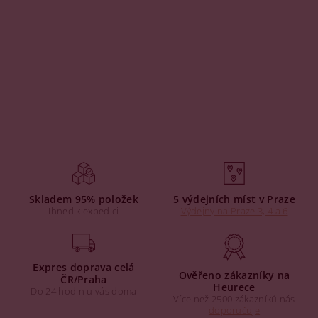
Skladem 95% položek
5 výdejních míst v Praze
Ihned k expedici
Výdejny na Praze 3, 4 a 6
Expres doprava celá
Ověřeno zákazníky na
ČR/Praha
Heurece
Do 24 hodin u vás doma
Více než 2500 zákazníků nás
doporučuje