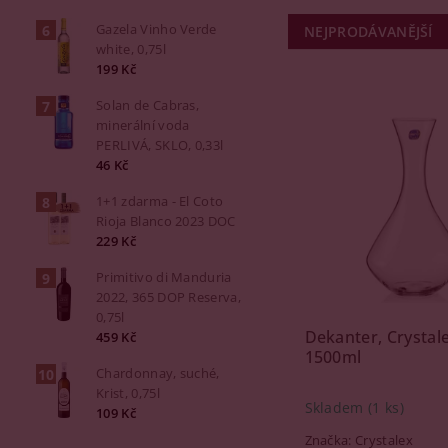
Gazela Vinho Verde
NEJPRODÁVANĚJŠÍ
white, 0,75l
199 Kč
Solan de Cabras,
minerální voda
PERLIVÁ, SKLO, 0,33l
46 Kč
1+1 zdarma - El Coto
Rioja Blanco 2023 DOC
229 Kč
Primitivo di Manduria
2022, 365 DOP Reserva,
0,75l
Dekanter, Crystale
459 Kč
1500ml
Chardonnay, suché,
Krist, 0,75l
Skladem
(1 ks)
109 Kč
Značka:
Crystalex