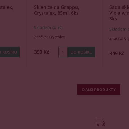
stalex,
Sklenice na Grappu,
Sada skl
Crystalex, 85ml, 6ks
Viola win
3ks
Skladem
(4 ks)
Skladem
Značka:
Crystalex
Značka:
Cr
359 Kč
349 Kč
DALŠÍ PRODUKTY