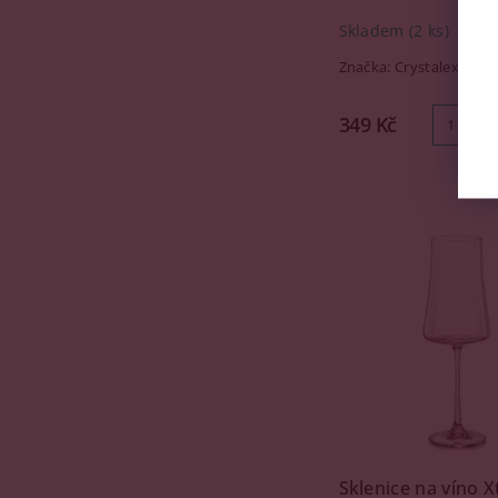
Skladem
(2 ks)
Značka:
Crystalex
349 Kč
Sklenice na víno X