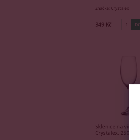
Značka:
Crystalex
349 Kč
Sklenice na víno, 
Crystalex, 250ml, 