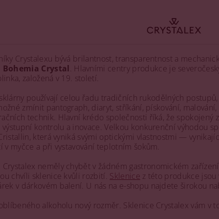
íky Crystalexu bývá brilantnost, transparentnost a mechanická
u
Bohemia Crystal
. Hlavními centry produkce je severočesk
inka, založená v 19. století.
 sklárny používají celou řadu tradičních rukodělných postupů, 
ožné zmínit pantograph, diaryt, stříkání, pískování, malování,
čních technik. Hlavní krédo společnosti říká, že spokojený zá
 výstupní kontrolu a inovace. Velkou konkurenční výhodou spol
istallin, která vyniká svými optickými vlastnostmi — vynikající
í v myčce a při vystavování teplotním šokům.
Crystalex neměly chybět v žádném gastronomickém zařízení, kd
 chvíli sklenice kvůli rozbití.
Sklenice
z této produkce jsou
árek v dárkovém balení. U nás na e-shopu najdete širokou na
 oblíbeného alkoholu nový rozměr. Sklenice Crystalex vám v