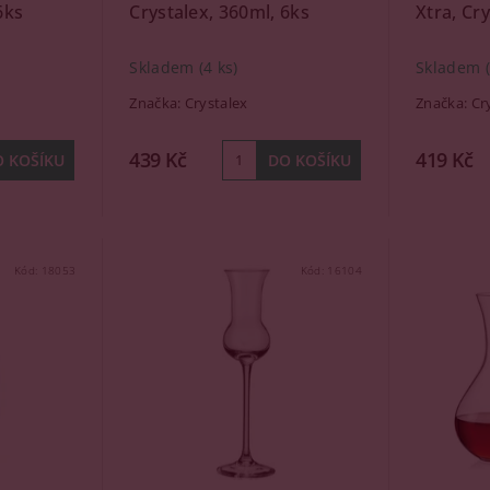
6ks
Crystalex, 360ml, 6ks
Xtra, Cr
Skladem
(4 ks)
Skladem
Značka:
Crystalex
Značka:
Cr
439 Kč
419 Kč
Kód:
18053
Kód:
16104