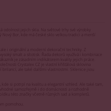
 odolnost jejich skla. Na světové trhy své výrobky
ý Nový Bor, kde má české sklo velkou tradici a menší
ale i originální a moderní dekorační techniky. Z
 vysoký smalt a sítotisk. Řada dekorů využívá i kombinace
kazník je zásadním indikátorem kvality jejich práce.
ečnosti Crystalex CZ je vlastní křišťálová sklovina
 brilancí, ale také dalšími vlastnostmi. Sklenice jsou
e si potrpí na kvalitu a elegantní vzhled. Ale také tam,
 vhodné samozřejmě i do domácnosti a rozhodně
bídku této značky včetně různých sad a kompletů.
 tom pomohou.