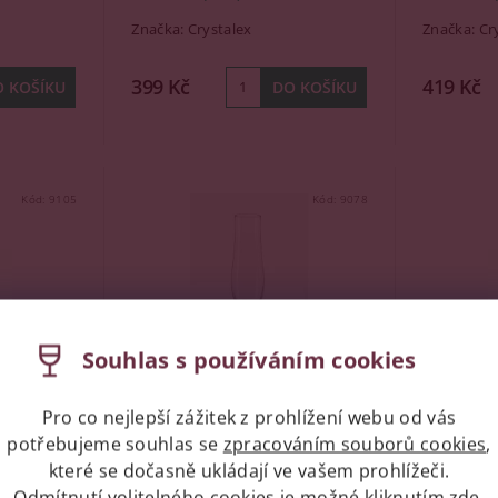
Značka:
Crystalex
Značka:
Cr
399 Kč
419 Kč
Kód:
9105
Kód:
9078
Souhlas s používáním cookies
Pro co nejlepší zážitek z prohlížení webu od vás
potřebujeme souhlas se
zpracováním souborů cookies
,
Lara,
Sklenice na šumivé víno
Sklenice 
které se dočasně ukládají ve vašem prohlížeči.
6ks
Attimo s dekorací,
Crystale
Crystalex, 180ml, 6ks
Odmítnutí volitelného cookies je možné kliknutím
zde
.