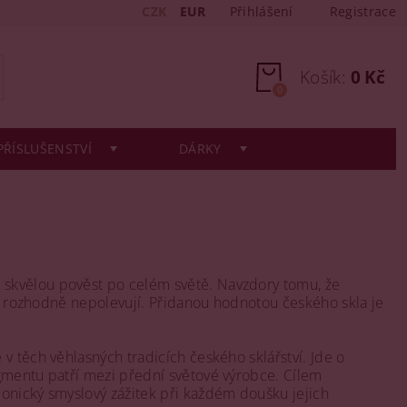
CZK
EUR
Přihlášení
Registrace
Košík:
0 Kč
0
PŘÍSLUŠENSTVÍ
DÁRKY
a skvělou pověst po celém světě. Navzdory tomu, že
ci rozhodně nepolevují. Přidanou hodnotou českého skla je
v těch věhlasných tradicích českého sklářství. Jde o
gmentu patří mezi přední světové výrobce. Cílem
onický smyslový zážitek při každém doušku jejich