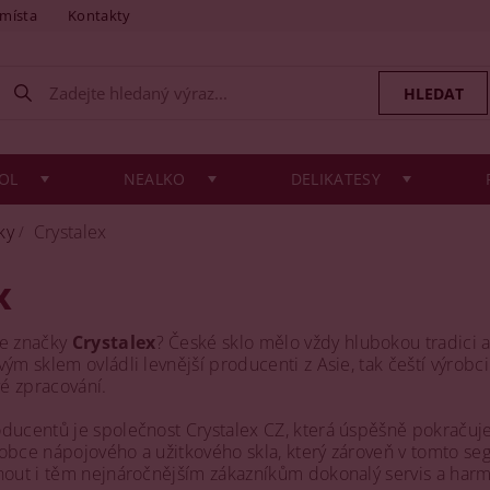
 místa
Kontakty
OL
NEALKO
DELIKATESY
ky
Crystalex
x
ce značky
Crystalex
? České sklo mělo vždy hlubokou tradici 
vým sklem ovládli levnější producenti z Asie, tak čeští výrob
vé zpracování.
ducentů je společnost Crystalex CZ, která úspěšně pokračuje 
obce nápojového a užitkového skla, který zároveň v tomto se
nout i těm nejnáročnějším zákazníkům dokonalý servis a harm