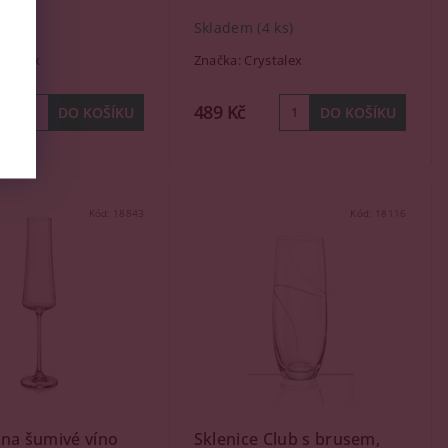
(1 ks)
Skladem
(4 ks)
ystalex
Značka:
Crystalex
489 Kč
Kód:
18843
Kód:
18116
 na šumivé víno
Sklenice Club s brusem,