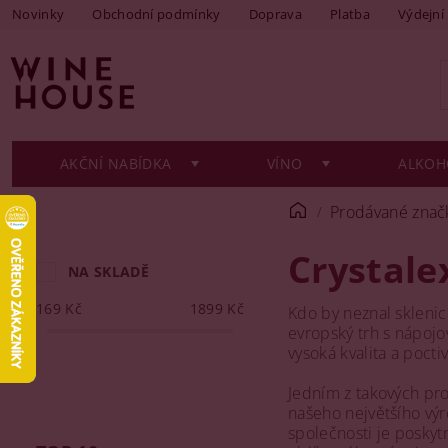
Novinky
Obchodní podmínky
Doprava
Platba
Výdejní
AKČNÍ NABÍDKA
VÍNO
ALKOH
Prodávané znač
Crystale
NA SKLADĚ
169
Kč
1899
Kč
Kdo by neznal skleni
evropský trh s nápojo
vysoká kvalita a pocti
Jedním z takových pro
našeho největšího výr
společnosti je poskyt