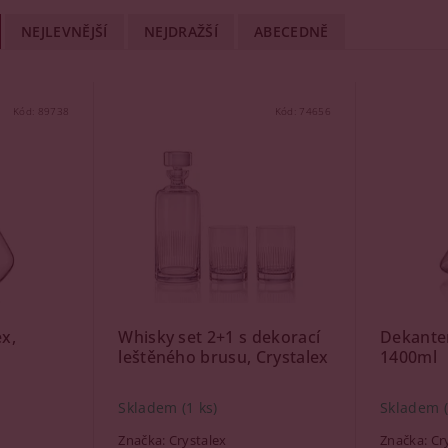
NEJLEVNĚJŠÍ
NEJDRAŽŠÍ
ABECEDNĚ
Kód:
89738
Kód:
74656
x,
Whisky set 2+1 s dekorací
Dekanter
leštěného brusu, Crystalex
1400ml
Skladem
(1 ks)
Skladem
Značka:
Crystalex
Značka:
Cr