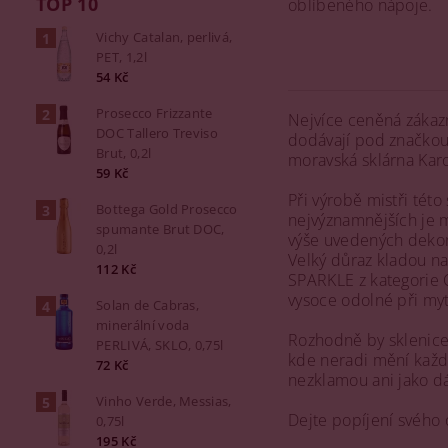
TOP 10
oblíbeného nápoje.
Vichy Catalan, perlivá,
PET, 1,2l
54 Kč
Prosecco Frizzante
Nejvíce ceněná zákazn
DOC Tallero Treviso
dodávají pod značko
Brut, 0,2l
moravská sklárna Karol
59 Kč
Při výrobě mistři této
Bottega Gold Prosecco
nejvýznamnějších je m
spumante Brut DOC,
výše uvedených dekora
0,2l
Velký důraz kladou na
112 Kč
SPARKLE z kategorie Cr
vysoce odolné při myt
Solan de Cabras,
minerální voda
Rozhodně by sklenice 
PERLIVÁ, SKLO, 0,75l
kde neradi mění každou
72 Kč
nezklamou ani jako d
Vinho Verde, Messias,
Dejte popíjení svého
0,75l
195 Kč