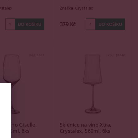
ystalex
Značka:
Crystalex
379 Kč
Kód:
8861
Kód:
18846
na víno Giselle,
Sklenice na víno Xtra,
x, 455ml, 6ks
Crystalex, 560ml, 6ks