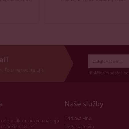
ail
 To si nenechte ujít.
Přihlášením odběru no
a
Naše služby
Dárková vína
rodeje alkoholických nápojů
mladších 18 let.
Degustace vín