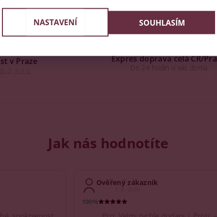
NASTAVENÍ
SOUHLASÍM
Expres doprava celá ČR/Pr
st v Praze
Do 24 hodin u vás doma
e 3, 4 a 6
Jak nás hodnotíte
Ověřený zákazník
7. 8. 2026
100%
hé, spokojenost
Pro: Velmi rychle dodani | Proti: -