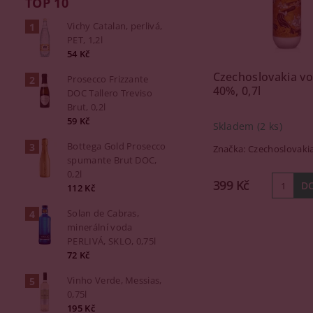
TOP 10
Vichy Catalan, perlivá,
PET, 1,2l
54 Kč
Czechoslovakia vo
Prosecco Frizzante
40%, 0,7l
DOC Tallero Treviso
Brut, 0,2l
59 Kč
Skladem
(2 ks)
Bottega Gold Prosecco
Značka:
Czechoslovaki
spumante Brut DOC,
0,2l
399 Kč
112 Kč
Solan de Cabras,
minerální voda
PERLIVÁ, SKLO, 0,75l
72 Kč
Vinho Verde, Messias,
0,75l
195 Kč