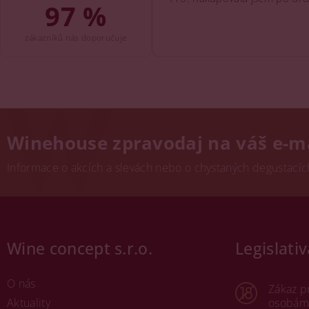
97 %
zákazníků nás doporučuje
Winehouse zpravodaj na váš e-m
Informace o akcích a slevách nebo o chystaných degustacích.
Wine concept s.r.o.
Legislativ
O nás
Zákaz p
Aktuality
osobám 