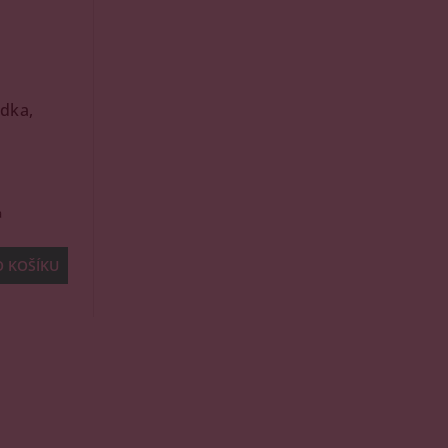
dka,
a