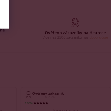
aha
Ověřeno zákazníky na Heurece
Více než 2500 zákazníků nás
doporučuje
Ověřený zákazník
3. 8. 2026
100%
--
Jsem spokojen.