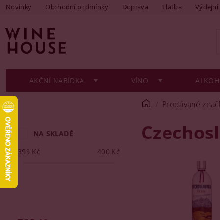
Novinky
Obchodní podmínky
Doprava
Platba
Výdejní
AKČNÍ NABÍDKA
VÍNO
ALKOH
Prodávané znač
Czechosl
NA SKLADĚ
399
Kč
400
Kč