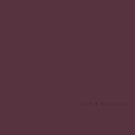
1
1
1
Stránka
z
-
položek celkem