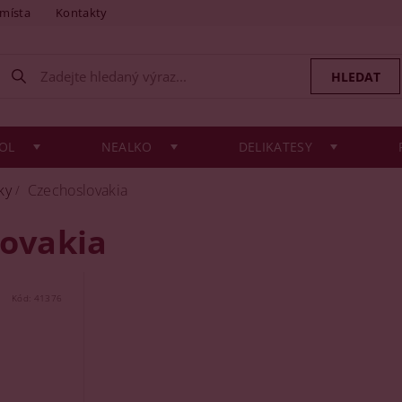
 místa
Kontakty
OL
NEALKO
DELIKATESY
ky
Czechoslovakia
ovakia
Kód:
41376