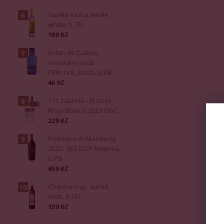
Gazela Vinho Verde
white, 0,75l
199 Kč
Solan de Cabras,
minerální voda
PERLIVÁ, SKLO, 0,33l
46 Kč
1+1 zdarma - El Coto
Rioja Blanco 2023 DOC
229 Kč
Primitivo di Manduria
2022, 365 DOP Reserva,
0,75l
459 Kč
Chardonnay, suché,
Krist, 0,75l
109 Kč