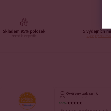
Skladem 95% položek
5 výdejních mí
Ihned k expedici
Výdejny na Praz
Ověřený zákazník
7. 8. 2026
100%
Pro: nakupovala jsem po dru