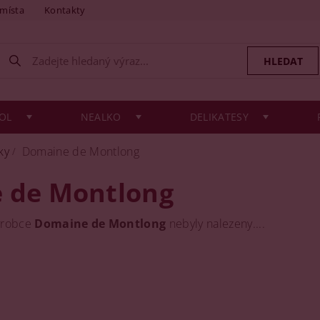
 místa
Kontakty
OL
NEALKO
DELIKATESY
ky
Domaine de Montlong
 de Montlong
ýrobce
Domaine de Montlong
nebyly nalezeny....