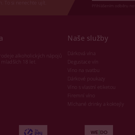
 To si nenechte ujít.
Přihlášením odběru no
a
Naše služby
Dárková vína
rodeje alkoholických nápojů
mladších 18 let.
Degustace vín
Víno na svatbu
Dárkové poukazy
Víno s vlastní etiketou
Firemní víno
Míchané drinky a koktejly