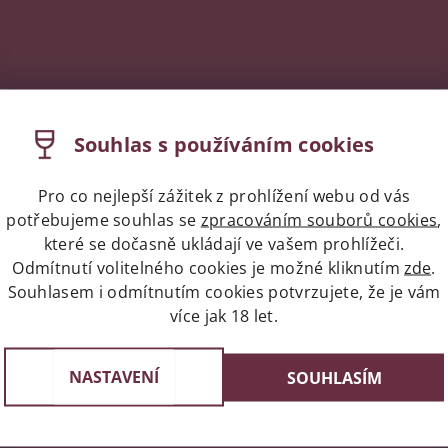
Souhlas s používáním cookies
Pro co nejlepší zážitek z prohlížení webu od vás
potřebujeme souhlas se
zpracováním souborů cookies
,
které se dočasně ukládají ve vašem prohlížeči.
Odmítnutí volitelného cookies je možné kliknutím
zde
.
Souhlasem i odmítnutím cookies potvrzujete, že je vám
více jak 18 let.
Expres doprava celá ČR/Pr
st v Praze
Do 24 hodin u vás doma
e 3, 4 a 6
NASTAVENÍ
SOUHLASÍM