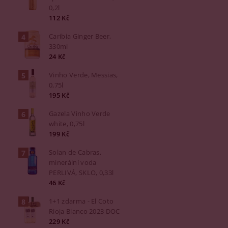
0,2l
112 Kč
Caribia Ginger Beer,
330ml
24 Kč
Vinho Verde, Messias,
0,75l
195 Kč
Gazela Vinho Verde
white, 0,75l
199 Kč
Solan de Cabras,
minerální voda
PERLIVÁ, SKLO, 0,33l
46 Kč
1+1 zdarma - El Coto
Rioja Blanco 2023 DOC
229 Kč