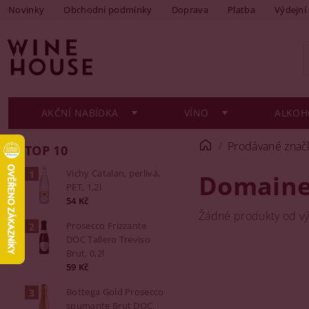
Novinky
Obchodní podmínky
Doprava
Platba
Výdejní
AKČNÍ NABÍDKA
VÍNO
ALKOH
Prodávané znač
TOP 10
Vichy Catalan, perlivá,
Domaine
PET, 1,2l
54 Kč
Žádné produkty od v
Prosecco Frizzante
DOC Tallero Treviso
Brut, 0,2l
59 Kč
Bottega Gold Prosecco
spumante Brut DOC,