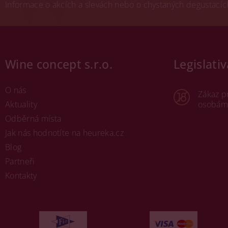
Informace o akcích a slevách nebo o chystaných degustacích.
Wine concept s.r.o.
Legislativ
O nás
Zákaz p
Aktuality
osobám 
Odběrná místa
Jak nás hodnotíte na heureka.cz
Blog
Partneři
Kontakty