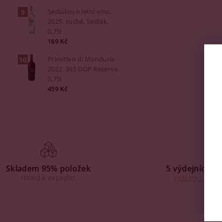
Sedlákovo letní víno,
2025, suché, Sedlák,
0,75l
169 Kč
Primitivo di Manduria
2022, 365 DOP Reserva,
0,75l
459 Kč
Skladem 95% položek
5 výdejních mí
Ihned k expedici
Výdejny na Praz