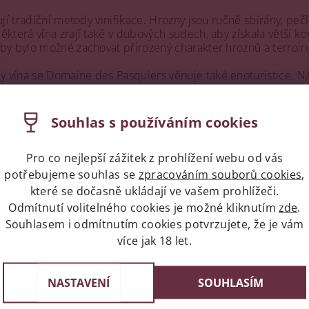
ňují tradiční metody vinifikace. Hrozny jsou ručně sbírány, p
která vína zrají také v dubových sudech, aby získala větší ko
by bylo možné zachovat přirozený charakter hroznů a terroir
vína se Domaine des Pasquiers věnuje také enoturistice. Návš
ozřejmě i degustovat vína. Vinaři ochotně sdílí své znalosti, př
 přístupu.
Souhlas s používáním cookies
dnes patří mezi respektovaná vinařství v oblasti jižní Rhôny. 
značují se výraznou osobitostí, elegantním projevem a důsle
Pro co nejlepší zážitek z prohlížení webu od vás
ogického přístupu a hlubokého porozumění vínu si Domaine de
a.
potřebujeme souhlas se
zpracováním souborů cookies
,
které se dočasně ukládají ve vašem prohlížeči.
ýrobce
Domaine des Pasquiers
nebyly nalezeny....
Odmítnutí volitelného cookies je možné kliknutím
zde
.
Souhlasem i odmítnutím cookies potvrzujete, že je vám
více jak 18 let.
Expres doprava celá ČR/Pr
st v Praze
NASTAVENÍ
SOUHLASÍM
Do 24 hodin u vás doma
e 3, 4 a 6