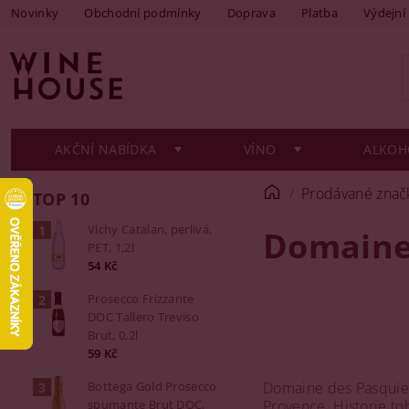
Novinky
Obchodní podmínky
Doprava
Platba
Výdejní
AKČNÍ NABÍDKA
VÍNO
ALKOH
Prodávané znač
TOP 10
Vichy Catalan, perlivá,
Domaine
PET, 1,2l
54 Kč
Prosecco Frizzante
DOC Tallero Treviso
Brut, 0,2l
59 Kč
Domaine des Pasquiers
Bottega Gold Prosecco
Provence. Historie to
spumante Brut DOC,