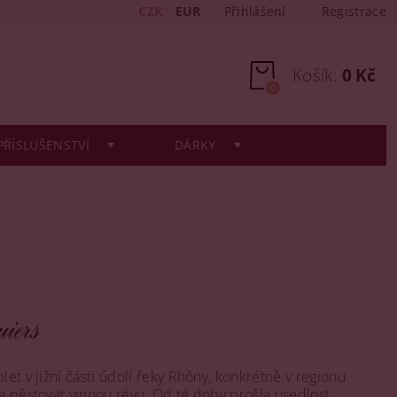
CZK
EUR
Přihlášení
Registrace
Košík:
0 Kč
0
PŘÍSLUŠENSTVÍ
DÁRKY
et v jižní části údolí řeky Rhôny, konkrétně v regionu
la pěstovat vinnou révu. Od té doby prošla usedlost