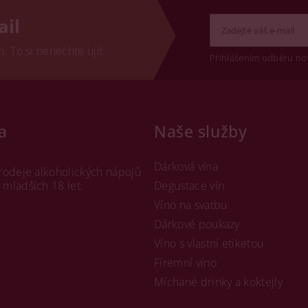
ail
 To si nenechte ujít.
Přihlášením odběru no
a
Naše služby
Dárková vína
rodeje alkoholických nápojů
mladších 18 let.
Degustace vín
Víno na svatbu
Dárkové poukazy
Víno s vlastní etiketou
Firemní víno
Míchané drinky a koktejly