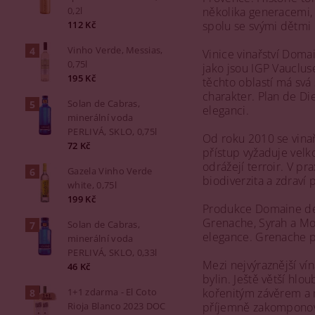
několika generacemi, 
0,2l
spolu se svými dětmi 
112 Kč
Vinho Verde, Messias,
Vinice vinařství Doma
0,75l
jako jsou IGP Vauclus
195 Kč
těchto oblastí má svá
charakter. Plan de Die
Solan de Cabras,
eleganci.
minerální voda
PERLIVÁ, SKLO, 0,75l
Od roku 2010 se vinař
72 Kč
přístup vyžaduje velko
odrážejí terroir. V pr
Gazela Vinho Verde
biodiverzita a zdraví 
white, 0,75l
199 Kč
Produkce Domaine des 
Grenache, Syrah a Mou
Solan de Cabras,
elegance. Grenache př
minerální voda
PERLIVÁ, SKLO, 0,33l
Mezi nejvýraznější ví
46 Kč
bylin. Ještě větší hlo
kořenitým závěrem a m
1+1 zdarma - El Coto
příjemně zakomponov
Rioja Blanco 2023 DOC