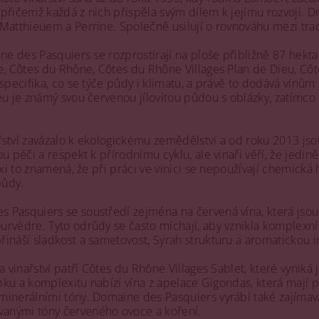
přičemž každá z nich přispěla svým dílem k jejímu rozvoji. D
Matthieuem a Perrine. Společně usilují o rovnováhu mezi tra
ine des Pasquiers se rozprostírají na ploše přibližně 87 hekt
e, Côtes du Rhône, Côtes du Rhône Villages Plan de Dieu, Cô
 specifika, co se týče půdy i klimatu, a právě to dodává vín
u je známý svou červenou jílovitou půdou s oblázky, zatímco S
ství zavázalo k ekologickému zemědělství a od roku 2013 jsou j
u péči a respekt k přírodnímu cyklu, ale vinaři věří, že jedin
axi to znamená, že při práci ve vinici se nepoužívají chemická
půdy.
Pasquiers se soustředí zejména na červená vína, která jsou 
rvèdre. Tyto odrůdy se často míchají, aby vznikla komplexní cu
ináší sladkost a sametovost, Syrah strukturu a aromatickou 
na vinařství patří Côtes du Rhône Villages Sablet, které vyni
ubku a komplexitu nabízí vína z apelace Gigondas, která mají po
inerálními tóny. Domaine des Pasquiers vyrábí také zajímavá v
anými tóny červeného ovoce a koření.