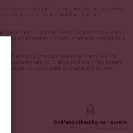
ečlivě tříděny, a následně fermentovány v betonových nebo
mplexitu a jemnost. Proces vinifikace je řízen s
u.
těvníci mohou vinařství navštívit, prohlédnout si vinice,
ístup k vinohradnictví a filozofii, která staví na respektu k
Jejich vína jsou vyhledávána nejen ve Francii, ale i na
dným odrazem terroiru, z něhož pocházejí. Díky spojení
s Pasquiers získalo uznání jak mezi znalci, tak mezi
aha
Ověřeno zákazníky na Heurece
Více než 2500 zákazníků nás
doporučuje