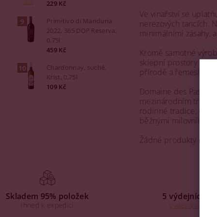
229 Kč
Ve vinařství se uplat
Primitivo di Manduria
nerezových tancích. Ně
2022, 365 DOP Reserva,
minimálními zásahy, a
0,75l
459 Kč
Kromě samotné výroby 
sklepní prostory a sam
Chardonnay, suché,
přírodě a řemeslnému
Krist, 0,75l
109 Kč
Domaine des Pasquiers 
mezinárodním trhu. Vy
rodinné tradice, ekol
běžnými milovníky vín
Žádné produkty od v
Skladem 95% položek
5 výdejních mí
Ihned k expedici
Výdejny na Praz