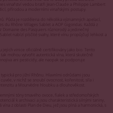
nes vinařství vedou bratři Jean-Claude a Philippe Lambert
dicí, přírodou a moderními vinařskými postupy.
arů. Půda je rozdělena do několika významných apelací,
tes du Rhône Villages Sablet a AOP Gigondas. Každá z
ům z Domaine des Pasquiers různorodý a jedinečný
ablet nabízí písčité svahy, které vínu propůjčují lehkost a
ejich vinice oficiálně certifikovány jako bio. Tento
ě tak mohou vytvořit autentická vína, která skutečně
 hnojiva ani pesticidy, ale naopak se podporuje
typická pro jižní Rhônu. Hlavními odrůdami jsou
vée, v nichž se snoubí ovocnost, kořenitost, síla i
intenzitu a Mourvèdre hloubku a dlouhověkost.
ká jemnými tóny tmavého ovoce, fialek a středomořských
tenciál k archivaci a jsou charakteristická silnými taniny,
ína z oblasti Plan de Dieu, jež jsou plná a harmonická, s