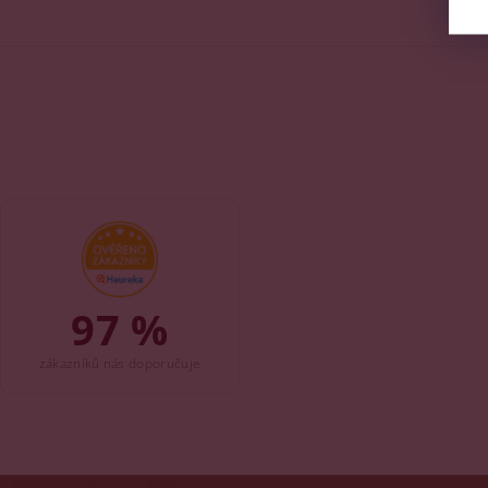
97 %
zákazníků nás doporučuje