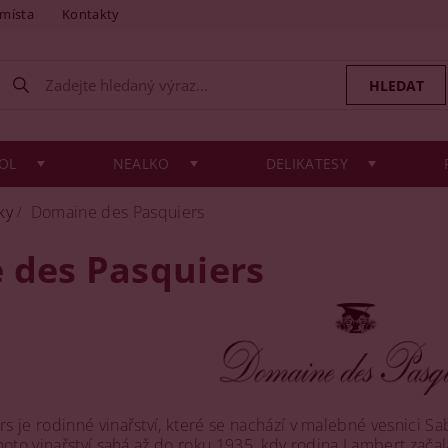
 místa
Kontakty
OL
NEALKO
DELIKATESY
ky
Domaine des Pasquiers
 des Pasquiers
 je rodinné vinařství, které se nachází v malebné vesnici Sabl
hoto vinařství sahá až do roku 1935, kdy rodina Lambert zača