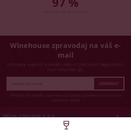
97 %
zákazníků nás doporučuje
Winehouse zpravodaj na váš e-
mail
Informace o akcích a slevách nebo o chystaných degustacích.
To si nenechte ujít.
Přihlášením odběru novinek souhlasíte s podmínkami ochrany
osobních údajů
Wine concept s.r.o.