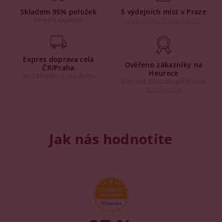
Skladem 95% položek
5 výdejních míst v Praze
Ihned k expedici
Výdejny na Praze 3, 4 a 6
Expres doprava celá
Ověřeno zákazníky na
ČR/Praha
Heurece
Do 24 hodin u vás doma
Více než 2500 zákazníků nás
doporučuje
Jak nás hodnotíte