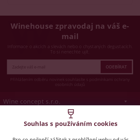
Winehouse zpravodaj na váš e-
mail
Informace o akcích a slevách nebo o chystaných degustacích.
To si nenechte ujít.
Přihlášením odběru novinek souhlasíte s podmínkami ochrany
osobních údajů
Wine concept s.r.o.
Legislativa
Souhlas s používáním cookies
Zákaz prodeje alkoholických nápojů osobám
mladších 18 let.
Pro co nejlepší zážitek z prohlížení webu od vás