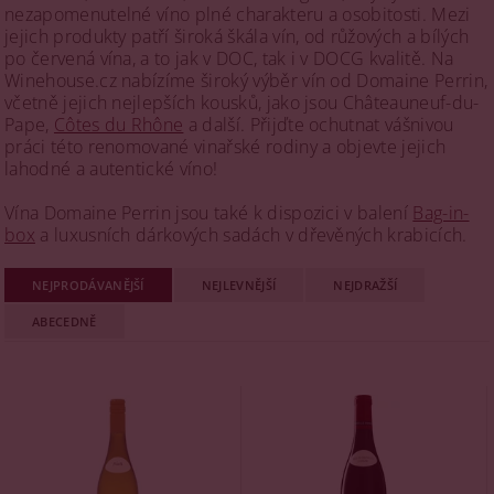
nezapomenutelné víno plné charakteru a osobitosti. Mezi
jejich produkty patří široká škála vín, od růžových a bílých
po červená vína, a to jak v DOC, tak i v DOCG kvalitě. Na
Winehouse.cz nabízíme široký výběr vín od Domaine Perrin,
včetně jejich nejlepších kousků, jako jsou Châteauneuf-du-
Pape,
Côtes du Rhône
a další. Přijďte ochutnat vášnivou
práci této renomované vinařské rodiny a objevte jejich
lahodné a autentické víno!
Vína Domaine Perrin jsou také k dispozici v balení
Bag-in-
box
a luxusních dárkových sadách v dřevěných krabicích.
NEJPRODÁVANĚJŠÍ
NEJLEVNĚJŠÍ
NEJDRAŽŠÍ
ABECEDNĚ