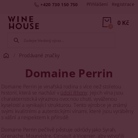
Přihlášení
Registrace
+420 730 150 750
0 Kč
0
Prodávané značky
Domaine Perrin
Domaine Perrin je vinařská rodina s více než stoletou
historií, která se nachází v
údolí Rhony
. Jejich vína jsou
charakteristická výraznou ovocnou chutí, vyváženou
kyselostí a vynikající strukturou. Tento výrobce je známý
svými kvalitními a autentickými vínami, které jsou vyráběny
s vášní a respektem k přírodě.
Domaine Perrin pečlivě pěstuje odrůdy jako Syrah,
Grenache, Mourvèdre, Cinsault a Viognier, aby vytvořili