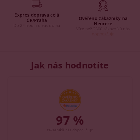
Expres doprava celá
Ověřeno zákazníky na
ČR/Praha
Heurece
Do 24 hodin u vás doma
Více než 2500 zákazníků nás
doporučuje
Jak nás hodnotíte
97 %
zákazníků nás doporučuje