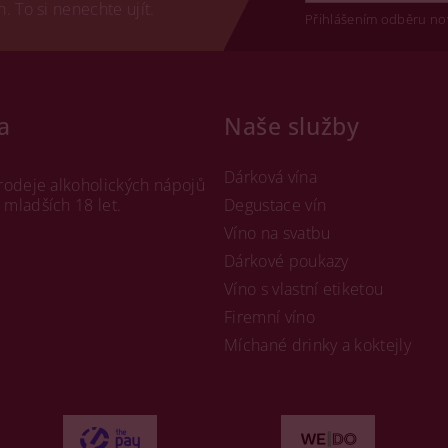
 To si nenechte ujít.
Přihlášením odběru no
a
Naše služby
Dárková vína
rodeje alkoholických nápojů
mladších 18 let.
Degustace vín
Víno na svatbu
Dárkové poukazy
Víno s vlastní etiketou
Firemní víno
Míchané drinky a koktejly