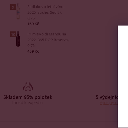
Sedlákovo letní víno,
2025, suché, Sedlák,
0,75l
169 Kč
Primitivo di Manduria
2022, 365 DOP Reserva,
0,75l
459 Kč
Skladem 95% položek
5 výdejních mí
Ihned k expedici
Výdejny na Praz