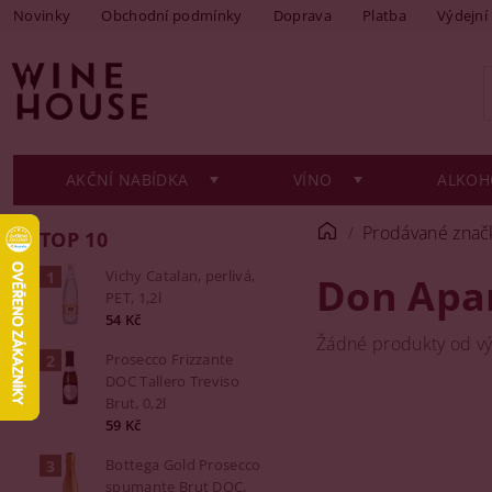
Novinky
Obchodní podmínky
Doprava
Platba
Výdejní
AKČNÍ NABÍDKA
VÍNO
ALKOH
Prodávané znač
TOP 10
Vichy Catalan, perlivá,
Don Apa
PET, 1,2l
54 Kč
Žádné produkty od v
Prosecco Frizzante
DOC Tallero Treviso
Brut, 0,2l
59 Kč
Bottega Gold Prosecco
spumante Brut DOC,