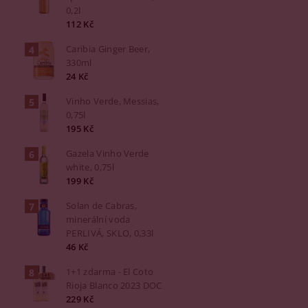
0,2l
112 Kč
Caribia Ginger Beer,
330ml
24 Kč
Vinho Verde, Messias,
0,75l
195 Kč
Gazela Vinho Verde
white, 0,75l
199 Kč
Solan de Cabras,
minerální voda
PERLIVÁ, SKLO, 0,33l
46 Kč
1+1 zdarma - El Coto
Rioja Blanco 2023 DOC
229 Kč