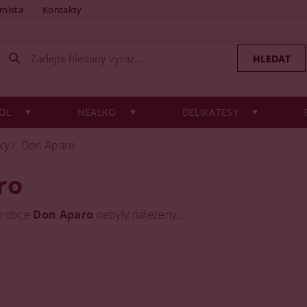
 místa
Kontakty
OL
NEALKO
DELIKATESY
ky
Don Aparo
ro
ýrobce
Don Aparo
nebyly nalezeny....