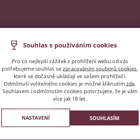
Souhlas s používáním cookies
Pro co nejlepší zážitek z prohlížení webu od vás
potřebujeme souhlas se
zpracováním souborů cookies
,
které se dočasně ukládají ve vašem prohlížeči.
Odmítnutí volitelného cookies je možné kliknutím
zde
.
Souhlasem i odmítnutím cookies potvrzujete, že je vám
více jak 18 let.
Expres doprava celá ČR/Pr
st v Praze
Do 24 hodin u vás doma
e 3, 4 a 6
NASTAVENÍ
SOUHLASÍM