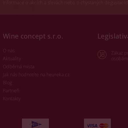
Informace o akcích a slevách nebo o chystaných degustacích.
Wine concept s.r.o.
Legislativ
O nás
Zákaz p
Aktuality
osobám 
Odběrná místa
Jak nás hodnotíte na heureka.cz
Blog
Partneři
Kontakty