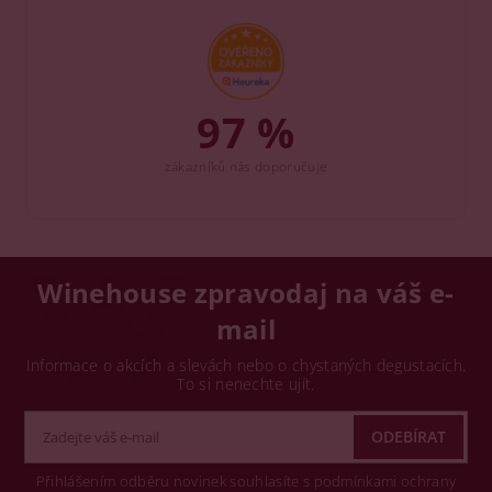
97 %
zákazníků nás doporučuje
Winehouse zpravodaj na váš e-
mail
Informace o akcích a slevách nebo o chystaných degustacích.
To si nenechte ujít.
Přihlášením odběru novinek souhlasíte s podmínkami ochrany