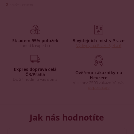
2
položek celkem
Skladem 95% položek
5 výdejních míst v Praze
Ihned k expedici
Výdejny na Praze 3, 4 a 6
Expres doprava celá
Ověřeno zákazníky na
ČR/Praha
Heurece
Do 24 hodin u vás doma
Více než 2500 zákazníků nás
doporučuje
Jak nás hodnotíte