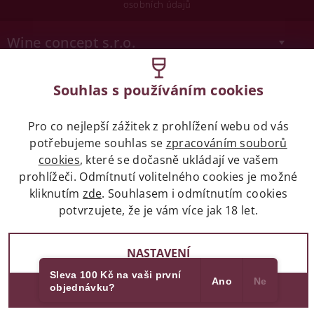
osobních údajů
Wine concept s.r.o.
Legislativa
Souhlas s používáním cookies
Zákaz prodeje alkoholických nápojů osobám
mladších 18 let.
Pro co nejlepší zážitek z prohlížení webu od vás
potřebujeme souhlas se
zpracováním souborů
cookies
, které se dočasně ukládají ve vašem
Naše služby
prohlížeči. Odmítnutí volitelného cookies je možné
kliknutím
zde
. Souhlasem i odmítnutím cookies
Vše o nákupu
potvrzujete, že je vám více jak 18 let.
NASTAVENÍ
2017 - 2026 © winehouse.cz, všechna práva vyhrazena
Sleva 100 Kč na vaši první
Ano
Ne
Partneři
Vytvořil Shoptet
objednávku?
SOUHLASÍM