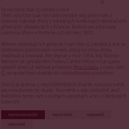
Společnost Don Q vznikla v roce
1865, kdy Don Juan Serralles vyrobil svůj první rum z
rodinné cukrové třtiny v měděných kotlíkových destilačních
přístrojích dovezených z Francie. Rodina ale pěstovala
cukrovou třtinu v Portoriku již od roku 1820.
Během následujících generací rum Don Q vzkvétal a stal se
oblíbeným portorickým rumem, který se celou dobu
zlepšoval a inovoval. Ale teprve v roce 1954, kdy Ramon
Merrero ve vyhlášeném hotelu Caribe Hilton v San Juanu
vytvořil dnes již světově proslulou
Pina Coladu
z rumu Don
Q, se společnost dostala do celosvětového povědomí.
Don Q je jednou z nejrozšířenějších značek rumu na světě,
ale neseženete jej všude. Nicméně u nás rozhodně ano!
Nabízíme tento rum v různých variantách, a to i v dárkových
baleních.
NEJPRODÁVANĚJŠÍ
NEJLEVNĚJŠÍ
NEJDRAŽŠÍ
ABECEDNĚ