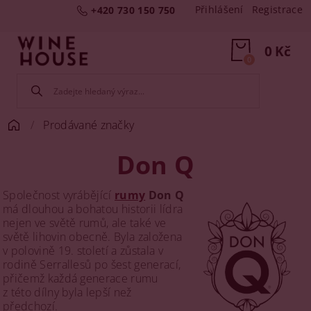
Přihlášení
Registrace
+420 730 150 750
0 Kč
0
Prodávané značky
Don Q
Společnost vyrábějící
rumy
Don Q
má dlouhou a bohatou historii lídra
nejen ve světě rumů, ale také ve
světě lihovin obecně. Byla založena
v polovině 19. století a zůstala v
rodině Serrallesů po šest generací,
přičemž každá generace rumu
z této dílny byla lepší než
předchozí.