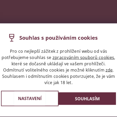
Souhlas s používáním cookies
Pro co nejlepší zážitek z prohlížení webu od vás
potřebujeme souhlas se
zpracováním souborů cookies
,
které se dočasně ukládají ve vašem prohlížeči.
Odmítnutí volitelného cookies je možné kliknutím
zde
.
Souhlasem i odmítnutím cookies potvrzujete, že je vám
více jak 18 let.
Expres doprava celá ČR/Pr
st v Praze
Do 24 hodin u vás doma
e 3, 4 a 6
NASTAVENÍ
SOUHLASÍM