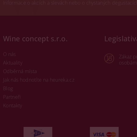
Informace o akcích a slevách nebo o chystaných degustacích.
Wine concept s.r.o.
Legislativ
O nás
Zákaz p
Aktuality
osobám 
Odběrná místa
Jak nás hodnotíte na heureka.cz
Blog
Partneři
Kontakty