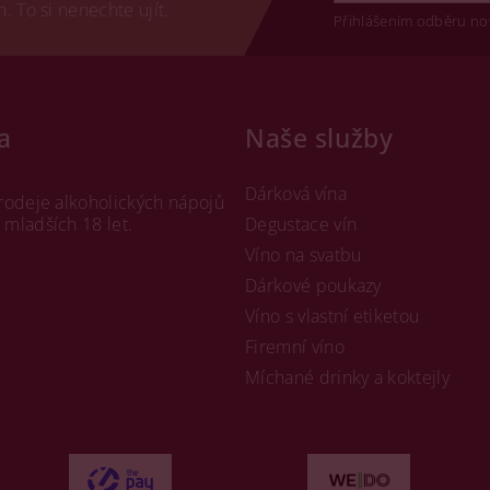
 To si nenechte ujít.
Přihlášením odběru no
a
Naše služby
Dárková vína
rodeje alkoholických nápojů
mladších 18 let.
Degustace vín
Víno na svatbu
Dárkové poukazy
Víno s vlastní etiketou
Firemní víno
Míchané drinky a koktejly