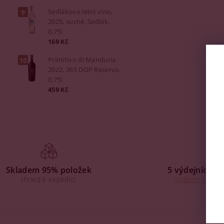
Sedlákovo letní víno,
2025, suché, Sedlák,
0,75l
169 Kč
Primitivo di Manduria
2022, 365 DOP Reserva,
0,75l
459 Kč
Skladem 95% položek
5 výdejních mí
Ihned k expedici
Výdejny na Praz