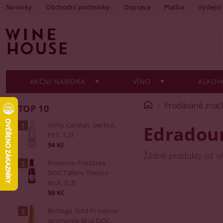
Novinky
Obchodní podmínky
Doprava
Platba
Výdejní
AKČNÍ NABÍDKA
VÍNO
ALKOH
Prodávané znač
TOP 10
Vichy Catalan, perlivá,
Edradou
PET, 1,2l
54 Kč
Žádné produkty od v
Prosecco Frizzante
DOC Tallero Treviso
Brut, 0,2l
59 Kč
Bottega Gold Prosecco
spumante Brut DOC,