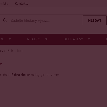
 místa
Kontakty
OL
NEALKO
DELIKATESY
ky
Edradour
r
ýrobce
Edradour
nebyly nalezeny....