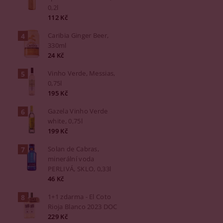
0,2l
112 Kč
Caribia Ginger Beer,
330ml
24 Kč
Vinho Verde, Messias,
0,75l
195 Kč
Gazela Vinho Verde
white, 0,75l
199 Kč
Solan de Cabras,
minerální voda
PERLIVÁ, SKLO, 0,33l
46 Kč
1+1 zdarma - El Coto
Rioja Blanco 2023 DOC
229 Kč