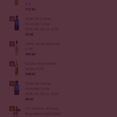
0,2l
112 Kč
Solan de Cabras,
minerální voda
PERLIVÁ, SKLO, 0,75l
72 Kč
Vinho Verde, Messias,
0,75l
195 Kč
Gazela Vinho Verde
white, 0,75l
199 Kč
Solan de Cabras,
minerální voda
PERLIVÁ, SKLO, 0,33l
46 Kč
1+1 zdarma - El Coto
Rioja Blanco 2023 DOC