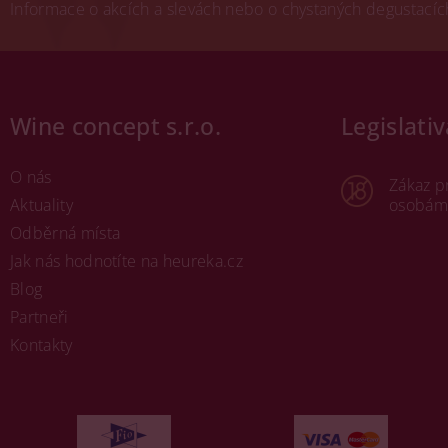
Informace o akcích a slevách nebo o chystaných degustacích.
Wine concept s.r.o.
Legislativ
O nás
Zákaz p
Aktuality
osobám 
Odběrná místa
Jak nás hodnotíte na heureka.cz
Blog
Partneři
Kontakty