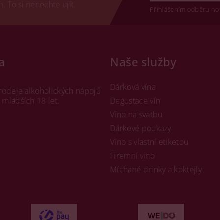
 To si nenechte ujít.
Přihlášením odběru no
a
Naše služby
Dárková vína
rodeje alkoholických nápojů
mladších 18 let.
Degustace vín
Víno na svatbu
Dárkové poukazy
Víno s vlastní etiketou
Firemní víno
Míchané drinky a koktejly