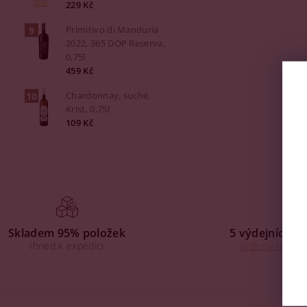
229 Kč
Primitivo di Manduria
2022, 365 DOP Reserva,
0,75l
459 Kč
Chardonnay, suché,
Krist, 0,75l
109 Kč
Skladem 95% položek
5 výdejních mí
Ihned k expedici
Výdejny na Praz