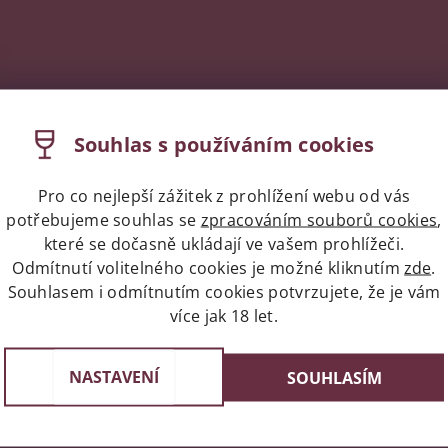
Souhlas s používáním cookies
Pro co nejlepší zážitek z prohlížení webu od vás
potřebujeme souhlas se
zpracováním souborů cookies
,
které se dočasně ukládají ve vašem prohlížeči.
Odmítnutí volitelného cookies je možné kliknutím
zde
.
Souhlasem i odmítnutím cookies potvrzujete, že je vám
více jak 18 let.
Expres doprava celá ČR/Pr
st v Praze
Do 24 hodin u vás doma
e 3, 4 a 6
NASTAVENÍ
SOUHLASÍM