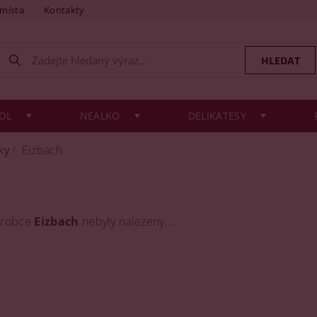
 místa
Kontakty
OL
NEALKO
DELIKATESY
ky
Eizbach
ýrobce
Eizbach
nebyly nalezeny....