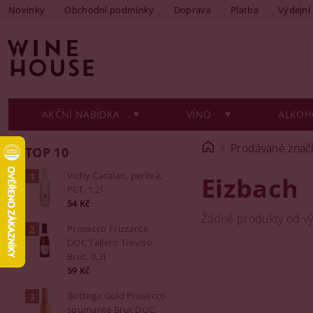
Novinky
Obchodní podmínky
Doprava
Platba
Výdejní
AKČNÍ NABÍDKA
VÍNO
ALKOH
Prodávané znač
TOP 10
Vichy Catalan, perlivá,
Eizbach
PET, 1,2l
54 Kč
Žádné produkty od v
Prosecco Frizzante
DOC Tallero Treviso
Brut, 0,2l
59 Kč
Bottega Gold Prosecco
spumante Brut DOC,