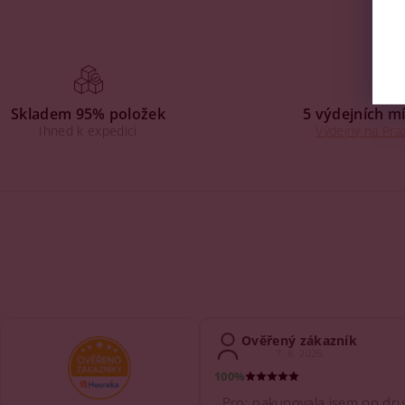
Skladem 95% položek
5 výdejních mí
Ihned k expedici
Výdejny na Praz
Ověřený zákazník
7. 8. 2026
100%
Pro: nakupovala jsem po dru