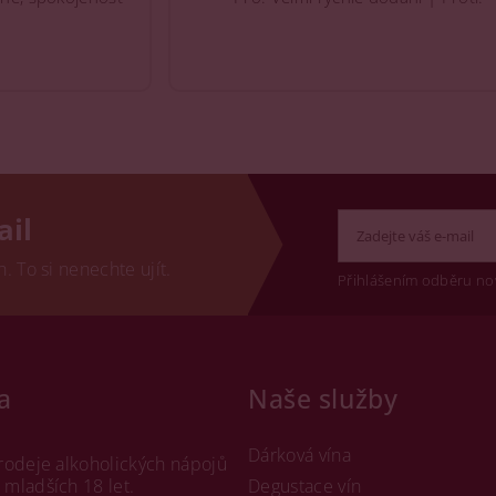
ail
 To si nenechte ujít.
Přihlášením odběru no
a
Naše služby
Dárková vína
rodeje alkoholických nápojů
mladších 18 let.
Degustace vín