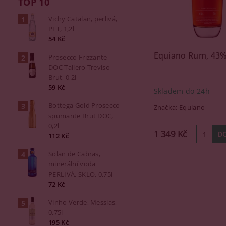
TOP 10
Vichy Catalan, perlivá,
PET, 1,2l
54 Kč
Equiano Rum, 43%,
Prosecco Frizzante
DOC Tallero Treviso
Brut, 0,2l
59 Kč
Skladem do 24h
Bottega Gold Prosecco
Značka:
Equiano
spumante Brut DOC,
0,2l
1 349 Kč
112 Kč
Solan de Cabras,
minerální voda
PERLIVÁ, SKLO, 0,75l
72 Kč
Vinho Verde, Messias,
0,75l
195 Kč