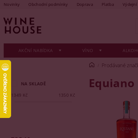
Novinky
Obchodní podmínky
Doprava
Platba
Výdejní
AKČNÍ NABÍDKA
VÍNO
ALKOH
Prodávané znač
Equiano
NA SKLADĚ
1349
Kč
1350
Kč