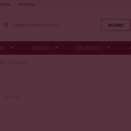
 místa
Kontakty
OL
NEALKO
DELIKATESY
ky
Equiano
Kód:
42645