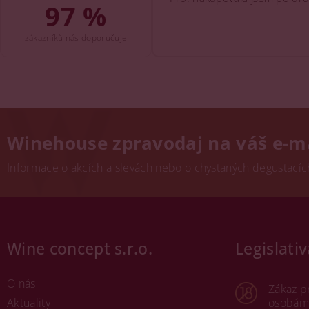
97 %
zákazníků nás doporučuje
Winehouse zpravodaj na váš e-m
Informace o akcích a slevách nebo o chystaných degustacích.
Wine concept s.r.o.
Legislativ
O nás
Zákaz p
Aktuality
osobám 