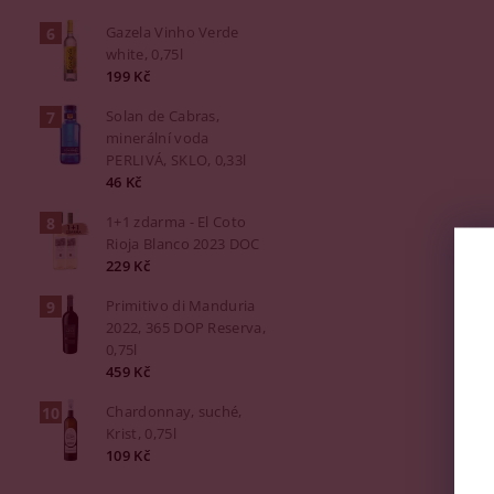
Gazela Vinho Verde
white, 0,75l
199 Kč
Solan de Cabras,
minerální voda
PERLIVÁ, SKLO, 0,33l
46 Kč
1+1 zdarma - El Coto
Rioja Blanco 2023 DOC
229 Kč
Primitivo di Manduria
2022, 365 DOP Reserva,
0,75l
459 Kč
Chardonnay, suché,
Krist, 0,75l
109 Kč