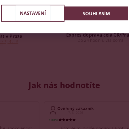
NASTAVENÍ
SOUHLASÍM
Expres doprava celá ČR/Pr
st v Praze
Do 24 hodin u vás doma
e 3, 4 a 6
Jak nás hodnotíte
Ověřený zákazník
7. 8. 2026
100%
hé, spokojenost
Pro: Velmi rychle dodani | Proti: -