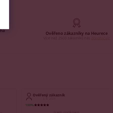
aha
Ověřeno zákazníky na Heurece
Více než 2500 zákazníků nás
doporučuje
Ověřený zákazník
3. 8. 2026
100%
--
Jsem spokojen.