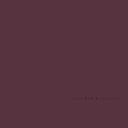
1
1
1
Stránka
z
-
položek celkem