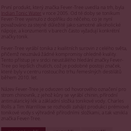
První produkt, který značka Fever-Tree uvedla na trh, byla
Indian Tonic Water
v roce 2005. Od té doby se tonikum
Fever-Tree vyvinulo z doplňku do něčeho, co je nyní
považováno za stejně důležité jako samotné alkoholické
nápoje, a konzumenti v barech často vyžadují konkrétní
značky tonik​.
Fever-Tree vyrábí tonika z kvalitních surovin z celého světa,
přičemž neuznává žádné kompromisy ohledně kvality.
Tento přístup je v srdci neustálého hledání značky Fever-
Tree po lepších chutích, což je podobné postoji značek,
které byly v centru rostoucího trhu řemeslných destilátů
během 2010. let​.
Název Fever-Tree je odvozen od hovorového označení pro
strom chinovník, z jehož kůry se vyrábí chinin, přírodní
antimalarický lék a základní složka tonikové vody. Charles
Rolls a Tim Warrillow se rozhodli zahájit produkci prémiové
tonikové vody s výhradně přírodními složkami, a tak vznikla
značka Fever-Tree​.