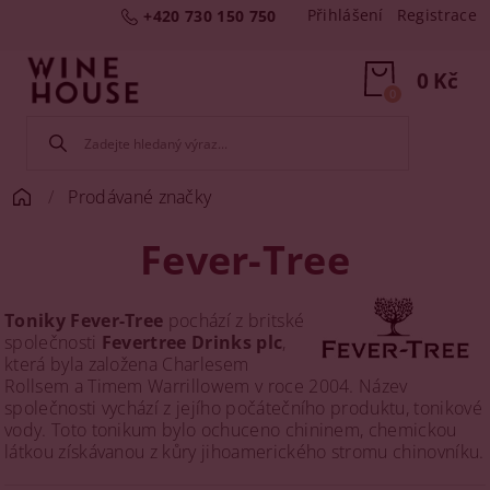
Přihlášení
Registrace
+420 730 150 750
0 Kč
0
Prodávané značky
Fever-Tree
Toniky Fever-Tree
pochází z britské
společnosti
Fevertree Drinks plc
,
která byla založena Charlesem
Rollsem a Timem Warrillowem v roce 2004. Název
společnosti vychází z jejího počátečního produktu, tonikové
vody. Toto tonikum bylo ochuceno chininem, chemickou
látkou získávanou z kůry jihoamerického stromu chinovníku​​.