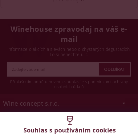
Winehouse zpravodaj na váš e-
mail
Informace o akcích a slevách nebo o chystaných degustacích.
To si nenechte ujít.
Přihlášením odběru novinek souhlasíte s podmínkami ochrany
osobních údajů
Wine concept s.r.o.
Legislativa
Souhlas s používáním cookies
Zákaz prodeje alkoholických nápojů osobám