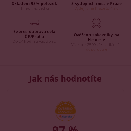
Skladem 95% položek
5 výdejních míst v Praze
Ihned k expedici
Výdejny na Praze 3, 4 a 6
Expres doprava celá
Ověřeno zákazníky na
ČR/Praha
Heurece
Do 24 hodin u vás doma
Více než 2500 zákazníků nás
doporučuje
Jak nás hodnotíte
97 %