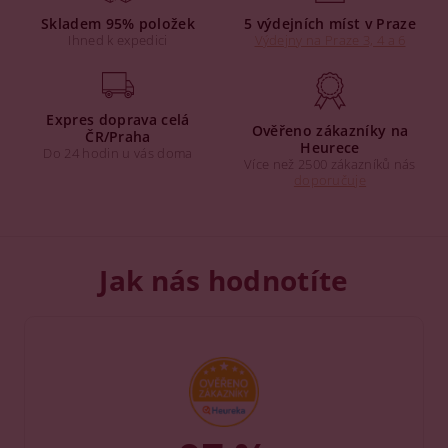
Skladem 95% položek
5 výdejních míst v Praze
Ihned k expedici
Výdejny na Praze 3, 4 a 6
Expres doprava celá
Ověřeno zákazníky na
ČR/Praha
Heurece
Do 24 hodin u vás doma
Více než 2500 zákazníků nás
doporučuje
Jak nás hodnotíte