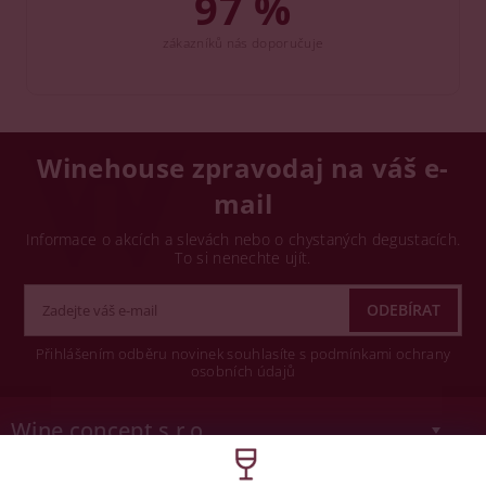
97 %
zákazníků nás doporučuje
Winehouse zpravodaj na váš e-
mail
Informace o akcích a slevách nebo o chystaných degustacích.
To si nenechte ujít.
Přihlášením odběru novinek souhlasíte s podmínkami ochrany
osobních údajů
Wine concept s.r.o.