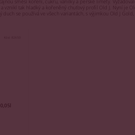
tajnou směsí koření, cukru, vanilky a perské limety. Vyžadova
 vznikl tak hladký a kořeněný chuťový profil Old J​​. Nyní je 
ý duch se používá ve všech variantách, s výjimkou Old J Gold,
Kód:
82650
0,05l