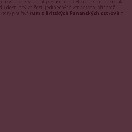
lo to více než šedesát pokusů, než byla nalezena dokonalá
Old J dostupný ve šesti jedinečných variantách, přičemž
 který používá
rum z Britských Panenských ostrovů
z