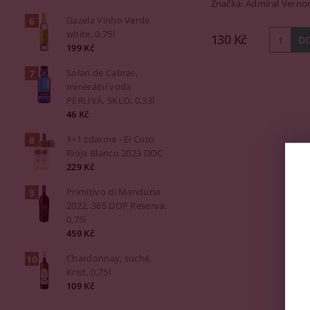
Značka:
Admiral Verno
Gazela Vinho Verde
white, 0,75l
130 Kč
199 Kč
Solan de Cabras,
minerální voda
PERLIVÁ, SKLO, 0,33l
46 Kč
1+1 zdarma - El Coto
Rioja Blanco 2023 DOC
229 Kč
Primitivo di Manduria
2022, 365 DOP Reserva,
0,75l
459 Kč
Chardonnay, suché,
Krist, 0,75l
109 Kč