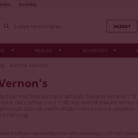
 místa
Kontakty
OL
NEALKO
DELIKATESY
ky
Admiral Vernon's
Vernon's
echuje nový život konceptu admirála Edwarda Vernona z 18. 
torie Old J začíná v roce 1740, kdy admirál Edward Vernon s
jeho muži stěžovali, navrhl přidání limet a cukru k vylepšení
ako
Old Grog
​.
a počest tohoto nepravděpodobného mixologa a přináší Vernon