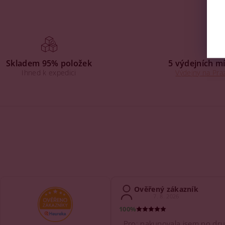
Skladem 95% položek
5 výdejních mí
Ihned k expedici
Výdejny na Praz
Ověřený zákazník
7. 8. 2026
100%
Pro: nakupovala jsem po dru