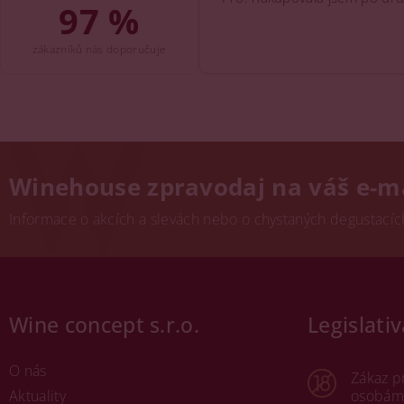
97 %
zákazníků nás doporučuje
Winehouse zpravodaj na váš e-m
Informace o akcích a slevách nebo o chystaných degustacích.
Wine concept s.r.o.
Legislativ
O nás
Zákaz p
Aktuality
osobám 