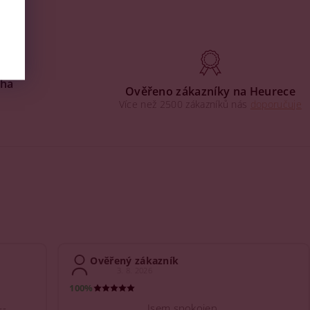
aha
Ověřeno zákazníky na Heurece
Více než 2500 zákazníků nás
doporučuje
Ověřený zákazník
3. 8. 2026
100%
--
Jsem spokojen.