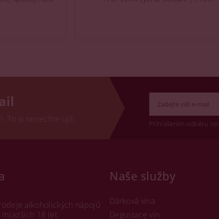
ail
 To si nenechte ujít.
Přihlášením odběru no
a
Naše služby
Dárková vína
rodeje alkoholických nápojů
mladších 18 let.
Degustace vín