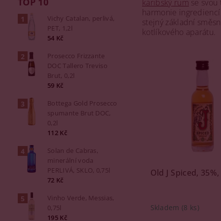
TOP 10
karibský rum
se svou 
harmonie ingrediencí a
Vichy Catalan, perlivá,
stejný základní směsn
PET, 1,2l
kotlíkového aparátu.
54 Kč
Prosecco Frizzante
DOC Tallero Treviso
Brut, 0,2l
59 Kč
Bottega Gold Prosecco
spumante Brut DOC,
0,2l
112 Kč
Solan de Cabras,
minerální voda
PERLIVÁ, SKLO, 0,75l
Old J Spiced, 35%, 
72 Kč
Vinho Verde, Messias,
Skladem
(8 ks)
0,75l
195 Kč