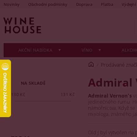
Novinky
Obchodní podmínky
Doprava
Platba
Výdejní
AKČNÍ NABÍDKA
VÍNO
ALKOH
Prodávané znač
Admiral 
NA SKLADĚ
130
Kč
131
Kč
Admiral Vernon's
vd
jedinečného rumu. His
námořnictva. Když se 
mixologa, známého j
Old J byl vytvořen n