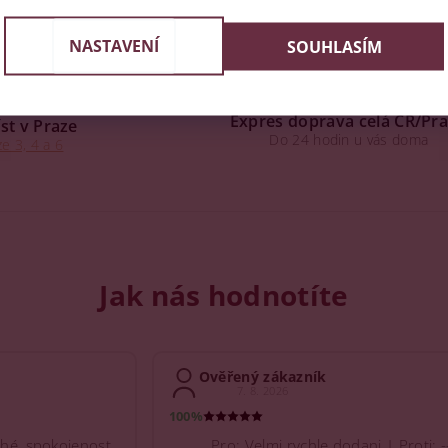
NASTAVENÍ
SOUHLASÍM
Expres doprava celá ČR/Pr
st v Praze
Do 24 hodin u vás doma
e 3, 4 a 6
Jak nás hodnotíte
Ověřený zákazník
7. 8. 2026
100%
hé, spokojenost
Pro: Velmi rychle dodani | Proti: -