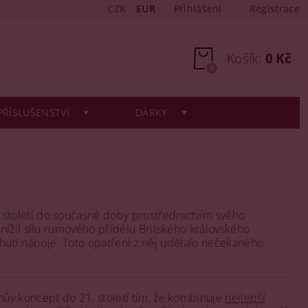
CZK
EUR
Přihlášení
Registrace
Košík:
0 Kč
0
PŘÍSLUŠENSTVÍ
DÁRKY
století do současné doby prostřednictvím svého
nížil sílu rumového přídělu Britského královského
 chuti nápoje. Toto opatření z něj udělalo nečekaného
ův koncept do 21. století tím, že kombinuje
nejlepší