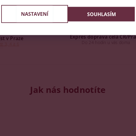
NASTAVENÍ
SOUHLASÍM
Expres doprava celá ČR/Pr
st v Praze
Do 24 hodin u vás doma
e 3, 4 a 6
Jak nás hodnotíte