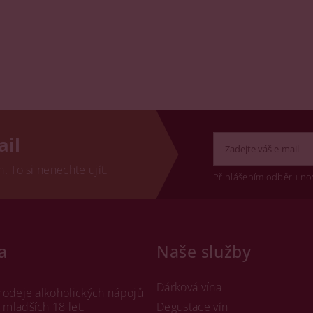
ail
 To si nenechte ujít.
Přihlášením odběru no
a
Naše služby
Dárková vína
rodeje alkoholických nápojů
mladších 18 let.
Degustace vín