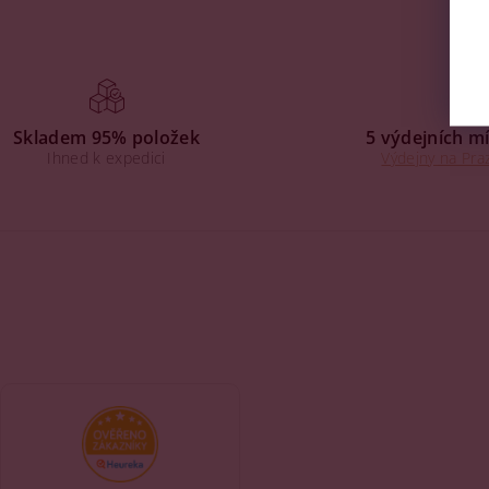
Skladem 95% položek
5 výdejních mí
Ihned k expedici
Výdejny na Praz