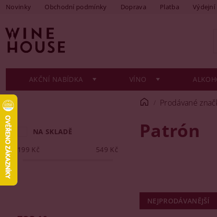
Novinky
Obchodní podmínky
Doprava
Platba
Výdejní
AKČNÍ NABÍDKA
VÍNO
ALKOH
Prodávané znač
Patrón
NA SKLADĚ
199
Kč
549
Kč
NEJPRODÁVANĚJŠÍ