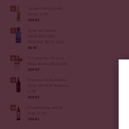
Gazela Vinho Verde
white, 0,75l
199 Kč
Solan de Cabras,
minerální voda
PERLIVÁ, SKLO, 0,33l
46 Kč
1+1 zdarma - El Coto
Rioja Blanco 2023 DOC
229 Kč
Primitivo di Manduria
2022, 365 DOP Reserva,
0,75l
459 Kč
Chardonnay, suché,
Krist, 0,75l
109 Kč