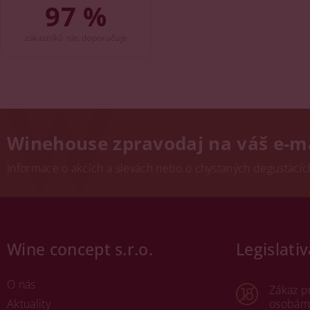
97 %
zákazníků nás doporučuje
Winehouse zpravodaj na váš e-m
Informace o akcích a slevách nebo o chystaných degustacích.
Wine concept s.r.o.
Legislativ
O nás
Zákaz p
Aktuality
osobám 