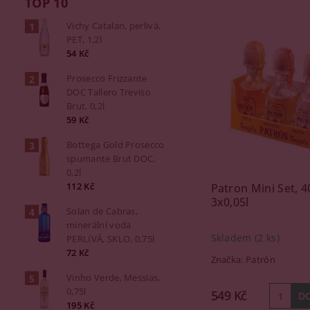
TOP 10
Vichy Catalan, perlivá,
PET, 1,2l
54 Kč
Prosecco Frizzante
DOC Tallero Treviso
Brut, 0,2l
59 Kč
Bottega Gold Prosecco
spumante Brut DOC,
0,2l
112 Kč
Patron Mini Set, 
3x0,05l
Solan de Cabras,
minerální voda
Skladem
(2 ks)
PERLIVÁ, SKLO, 0,75l
72 Kč
Značka:
Patrón
Vinho Verde, Messias,
0,75l
549 Kč
195 Kč