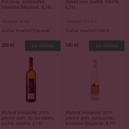
Frizzante, polosladké,
mladé víno, suché, Volařík,
Vinařství Štěpánek, 0,75l
0,75l
Skladem
(6 ks)
Skladem
(15 ks)
Značka:
Vinařství Štěpánek
Značka:
Vinařství Volařík
209 Kč
180 Kč
Muškát moravský, 2023,
Muškát moravský 2025,
pozdní sběr, Za Turoldem,
pozdní sběr, polosuché,
suché, Volařík, 0,75l
Vinařství Štěpánek, 0,75l