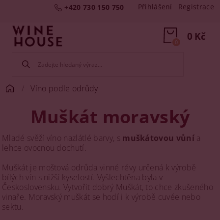
Přihlášení
Registrace
+420 730 150 750
0 Kč
0
Víno podle odrůdy
Muškát moravský
Mladé svěží víno nazlátlé barvy, s
muškátovou vůní
a
lehce ovocnou dochutí.
Muškát je moštová odrůda vinné révy určená k výrobě
bílých vín s nižší kyselostí. Vyšlechtěna byla v
Československu. Vytvořit dobrý Muškát, to chce zkušeného
vinaře. Moravský muškát se hodí i k výrobě cuvée nebo
sektu.