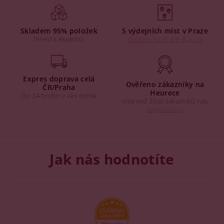
Skladem 95% položek
5 výdejních míst v Praze
Ihned k expedici
Výdejny na Praze 3, 4 a 6
Expres doprava celá
Ověřeno zákazníky na
ČR/Praha
Heurece
Do 24 hodin u vás doma
Více než 2500 zákazníků nás
doporučuje
Jak nás hodnotíte