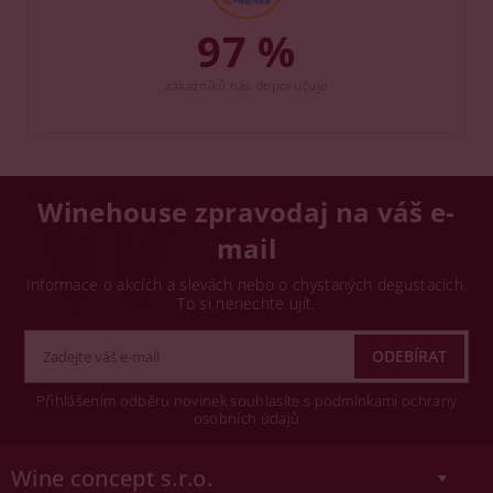
97 %
zákazníků nás doporučuje
Winehouse zpravodaj na váš e-
mail
Informace o akcích a slevách nebo o chystaných degustacích.
To si nenechte ujít.
Přihlášením odběru novinek souhlasíte s podmínkami ochrany
osobních údajů
Wine concept s.r.o.