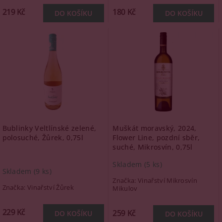
219 Kč
180 Kč
Bublinky Veltlínské zelené,
Muškát moravský, 2024,
polosuché, Žůrek, 0,75l
Flower Line, pozdní sběr,
suché, Mikrosvín, 0,75l
Skladem
(5 ks)
Skladem
(9 ks)
Značka:
Vinařství Mikrosvín
Značka:
Vinařství Žůrek
Mikulov
229 Kč
259 Kč