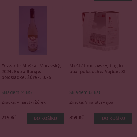
Frizzante Muškát Moravský,
Muškát moravský, bag in
2024, Extra Range,
box, polosuché, Vajbar, 3l
polosladké, Žůrek, 0,75l
Skladem
(4 ks)
Skladem
(3 ks)
Značka:
Vinařství Žůrek
Značka:
Vinařství Vajbar
219 Kč
359 Kč