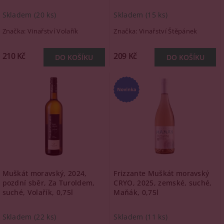
Skladem
(20 ks)
Skladem
(15 ks)
Značka:
Vinařství Volařík
Značka:
Vinařství Štěpánek
210 Kč
209 Kč
Muškát moravský, 2024,
Frizzante Muškát moravský
pozdní sběr, Za Turoldem,
CRYO, 2025, zemské, suché,
suché, Volařík, 0,75l
Maňák, 0,75l
Skladem
(22 ks)
Skladem
(11 ks)