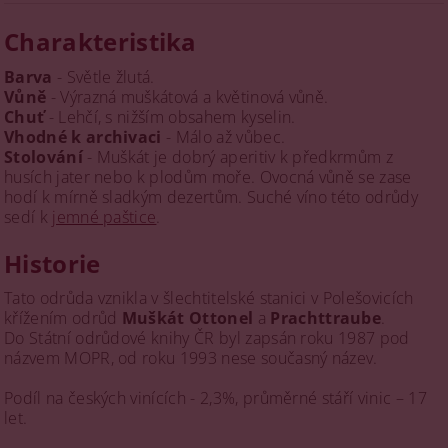
Charakteristika
Barva
- Světle žlutá.
Vůně
- Výrazná muškátová a květinová vůně.
Chuť
- Lehčí, s nižším obsahem kyselin.
Vhodné k archivaci
- Málo až vůbec.
Stolování
- Muškát je dobrý aperitiv k předkrmům z
husích jater nebo k plodům moře. Ovocná vůně se zase
hodí k mírně sladkým dezertům. Suché víno této odrůdy
sedí k
jemné paštice
.
Historie
Tato odrůda vznikla v šlechtitelské stanici v Polešovicích
křížením odrůd
Muškát Ottonel
a
Prachttraube
.
Do Státní odrůdové knihy ČR byl zapsán roku 1987 pod
názvem MOPR, od roku 1993 nese současný název.
Podíl na českých vinících - 2,3%, průměrné stáří vinic – 17
let.