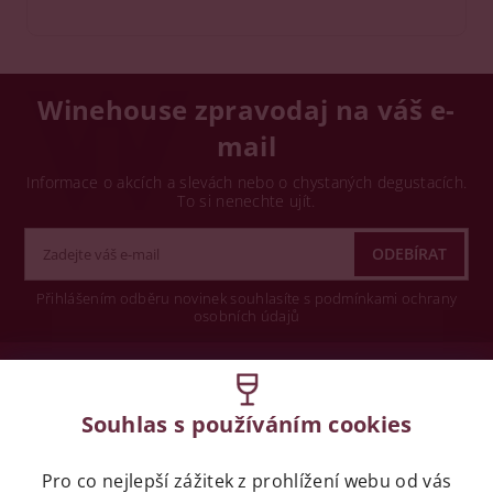
Winehouse zpravodaj na váš e-
mail
Informace o akcích a slevách nebo o chystaných degustacích.
To si nenechte ujít.
Přihlášením odběru novinek souhlasíte s podmínkami ochrany
osobních údajů
Wine concept s.r.o.
Souhlas s používáním cookies
Legislativa
Pro co nejlepší zážitek z prohlížení webu od vás
Zákaz prodeje alkoholických nápojů osobám