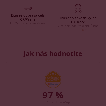
Expres doprava celá
Ověřeno zákazníky na
ČR/Praha
Heurece
Do 24 hodin u vás doma
Více než 2500 zákazníků nás
doporučuje
Jak nás hodnotíte
97 %
zákazníků nás doporučuje