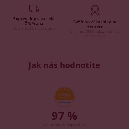
Expres doprava celá
Ověřeno zákazníky na
ČR/Praha
Heurece
Do 24 hodin u vás doma
Více než 2500 zákazníků nás
doporučuje
Jak nás hodnotíte
97 %
zákazníků nás doporučuje