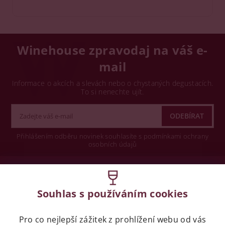
Winehouse zpravodaj na váš e-
mail
Informace o akcích a slevách nebo o chystaných degustacích.
To si nenechte ujít.
Přihlášením odběru novinek souhlasíte s podmínkami ochrany
osobních údajů
Wine concept s.r.o.
Souhlas s používáním cookies
Legislativa
Pro co nejlepší zážitek z prohlížení webu od vás
Zákaz prodeje alkoholických nápojů osobám