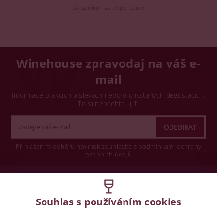
zákazníků nás doporučuje
Winehouse zpravodaj na váš e-
mail
Informace o akcích a slevách nebo o chystaných degustacích.
To si nenechte ujít.
Přihlášením odběru novinek souhlasíte s podmínkami ochrany
osobních údajů
Wine concept s.r.o.
Souhlas s používáním cookies
Legislativa