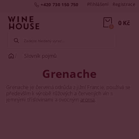
Přihlášení
Registrace
+420 730 150 750
0 Kč
0
Slovník pojmů
Grenache
Grenache je červená odrůda z jižní Francie, používá se
především k výrobě růžových a červených vín s
jemnými tříslovinami a ovocným
aroma
.