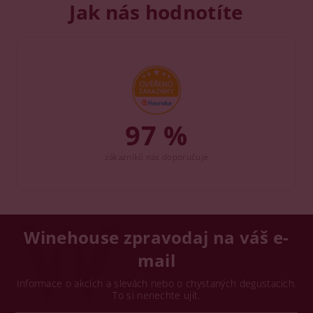
Jak nás hodnotíte
97 %
zákazníků nás doporučuje
Winehouse zpravodaj na váš e-
mail
Informace o akcích a slevách nebo o chystaných degustacích.
To si nenechte ujít.