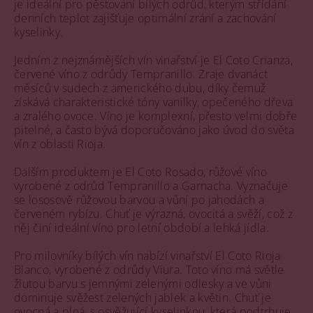
je ideální pro pěstování bílých odrůd, kterým střídání
denních teplot zajišťuje optimální zrání a zachování
kyselinky.
Jedním z nejznámějších vín vinařství je El Coto Crianza,
červené víno z odrůdy Tempranillo. Zraje dvanáct
měsíců v sudech z amerického dubu, díky čemuž
získává charakteristické tóny vanilky, opečeného dřeva
a zralého ovoce. Víno je komplexní, přesto velmi dobře
pitelné, a často bývá doporučováno jako úvod do světa
vín z oblasti Rioja.
Dalším produktem je El Coto Rosado, růžové víno
vyrobené z odrůd Tempranillo a Garnacha. Vyznačuje
se lososově růžovou barvou a vůní po jahodách a
červeném rybízu. Chuť je výrazná, ovocitá a svěží, což z
něj činí ideální víno pro letní období a lehká jídla.
Pro milovníky bílých vín nabízí vinařství El Coto Rioja
Blanco, vyrobené z odrůdy Viura. Toto víno má světle
žlutou barvu s jemnými zelenými odlesky a ve vůni
dominuje svěžest zelených jablek a květin. Chuť je
ovocná a plná, s osvěžující kyselinkou, která podtrhuje