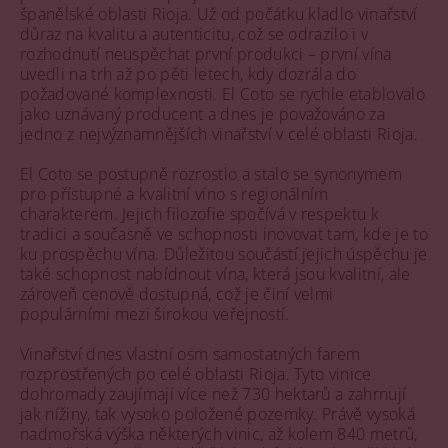
španělské oblasti Rioja. Už od počátku kladlo vinařství
důraz na kvalitu a autenticitu, což se odrazilo i v
rozhodnutí neuspěchat první produkci – první vína
uvedli na trh až po pěti letech, kdy dozrála do
požadované komplexnosti. El Coto se rychle etablovalo
jako uznávaný producent a dnes je považováno za
jedno z nejvýznamnějších vinařství v celé oblasti Rioja.
El Coto se postupně rozrostlo a stalo se synonymem
pro přístupné a kvalitní víno s regionálním
charakterem. Jejich filozofie spočívá v respektu k
tradici a současně ve schopnosti inovovat tam, kde je to
ku prospěchu vína. Důležitou součástí jejich úspěchu je
také schopnost nabídnout vína, která jsou kvalitní, ale
zároveň cenově dostupná, což je činí velmi
populárními mezi širokou veřejností.
Vinařství dnes vlastní osm samostatných farem
rozprostřených po celé oblasti Rioja. Tyto vinice
dohromady zaujímají více než 730 hektarů a zahrnují
jak nížiny, tak vysoko položené pozemky. Právě vysoká
nadmořská výška některých vinic, až kolem 840 metrů,