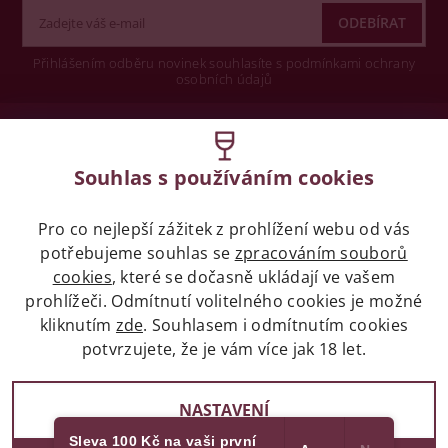
Přihlášením odběru novinek souhlasíte s podmínkami ochrany
osobních údajů
Wine concept s.r.o.
Souhlas s používáním cookies
Legislativa
Pro co nejlepší zážitek z prohlížení webu od vás
Zákaz prodeje alkoholických nápojů osobám
mladších 18 let.
potřebujeme souhlas se
zpracováním souborů
cookies
, které se dočasně ukládají ve vašem
prohlížeči. Odmítnutí volitelného cookies je možné
Naše služby
kliknutím
zde
. Souhlasem i odmítnutím cookies
potvrzujete, že je vám více jak 18 let.
Vše o nákupu
NASTAVENÍ
Sleva 100 Kč na vaši první