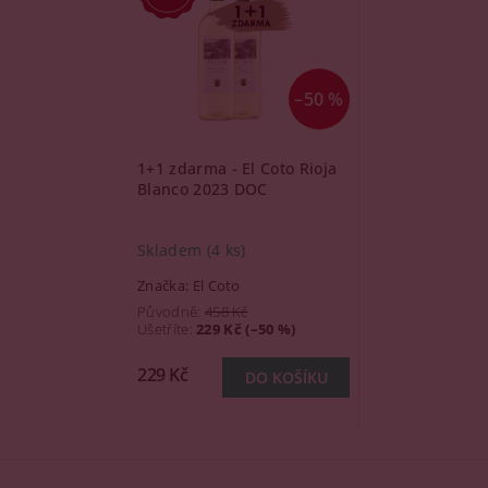
–50 %
1+1 zdarma - El Coto Rioja
Blanco 2023 DOC
Skladem
(4 ks)
Značka:
El Coto
Původně:
458 Kč
Ušetříte
:
229 Kč (–50 %)
229 Kč