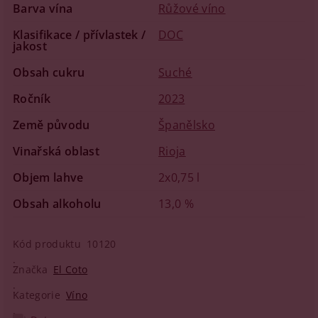
Barva vína
Růžové víno
Klasifikace / přívlastek /
DOC
jakost
Obsah cukru
Suché
Ročník
2023
Země původu
Španělsko
Vinařská oblast
Rioja
Objem lahve
2x0,75 l
Obsah alkoholu
13,0 %
Kód produktu
10120
Značka
El Coto
Kategorie
Víno