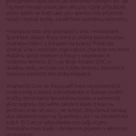
přístupnému stylu osloví jak milovníky růžových vín, tak
i ty, kteří hledají univerzální víno pro různé příležitosti.
Velmi dobře se hodí také jako aperitiv, kdy příjemně
naladí chuťové buňky a podtrhne uvolněnou atmosféru.
Hrozny pro toto víno pocházejí z vinic renomované
španělské oblasti Rioja, která je známá svou dlouhou
vinařskou tradicí a důrazem na kvalitu. Právě zde
vznikají vína s osobitým regionálním charakterem, která
dokážou spojit moderní přístup s respektem k
místnímu terroiru. El Coto Rioja Rosado DOC je
ukázkou stylu, jenž sází na čistotu projevu, ovocnost a
snadnou pitelnost bez ztráty elegance.
Vinařství El Coto de Rioja patří mezi nejvýznamnější
producenty v oblasti a dlouhodobě si buduje pověst
značky, která nabízí spolehlivou kvalitu a autentický
výraz regionu. Od svého založení klade důraz na
pečlivou práci ve vinici i ve sklepě, díky čemuž vznikají
vína oblíbená nejen ve Španělsku, ale i na zahraničních
trzích. El Coto je vyhledáváno pro svůj cit pro
rovnováhu mezi tradicí, moderním pojetím a výbornou
dostupností.