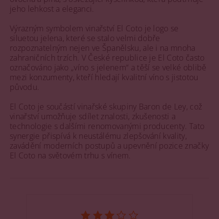
jeho lehkost a eleganci.
Výrazným symbolem vinařství El Coto je logo se
siluetou jelena, které se stalo velmi dobře
rozpoznatelným nejen ve Španělsku, ale i na mnoha
zahraničních trzích. V České republice je El Coto často
označováno jako „víno s jelenem“ a těší se velké oblibě
mezi konzumenty, kteří hledají kvalitní víno s jistotou
původu.
El Coto je součástí vinařské skupiny Baron de Ley, což
vinařství umožňuje sdílet znalosti, zkušenosti a
technologie s dalšími renomovanými producenty. Tato
synergie přispívá k neustálému zlepšování kvality,
zavádění moderních postupů a upevnění pozice značky
El Coto na světovém trhu s vínem.