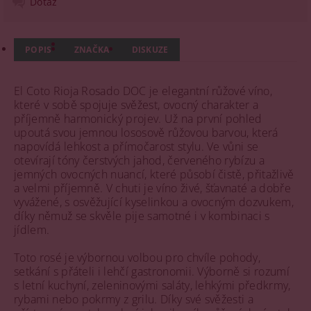
Dotaz
POPIS
ZNAČKA
DISKUZE
El Coto Rioja Rosado DOC je elegantní růžové víno,
které v sobě spojuje svěžest, ovocný charakter a
příjemně harmonický projev. Už na první pohled
upoutá svou jemnou lososově růžovou barvou, která
napovídá lehkost a přímočarost stylu. Ve vůni se
otevírají tóny čerstvých jahod, červeného rybízu a
jemných ovocných nuancí, které působí čistě, přitažlivě
a velmi příjemně. V chuti je víno živé, šťavnaté a dobře
vyvážené, s osvěžující kyselinkou a ovocným dozvukem,
díky němuž se skvěle pije samotné i v kombinaci s
jídlem.
Toto rosé je výbornou volbou pro chvíle pohody,
setkání s přáteli i lehčí gastronomii. Výborně si rozumí
s letní kuchyní, zeleninovými saláty, lehkými předkrmy,
rybami nebo pokrmy z grilu. Díky své svěžesti a