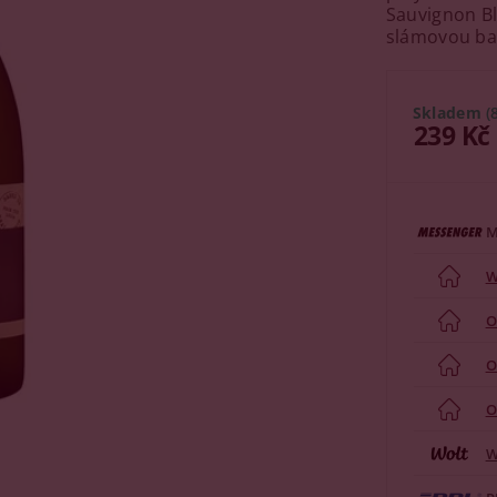
Sauvignon Bl
slámovou ba
Skladem
(
239 Kč
M
W
O
O
O
W