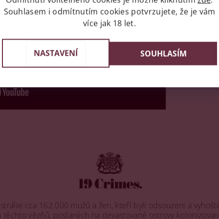
Souhlasem i odmítnutím cookies potvrzujete, že je vám
více jak 18 let.
NASTAVENÍ
SOUHLASÍM
strálie cca 162.000 mužů a žen, kteří byli odsouzeni a vyhošt
 těchto vězňů, poslaných na devastované ostrovy kolonizované