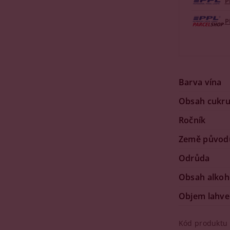
P
P
Barva vína
Obsah cukr
Ročník
Země původ
Odrůda
Obsah alkoh
Objem lahve
Kód produktu