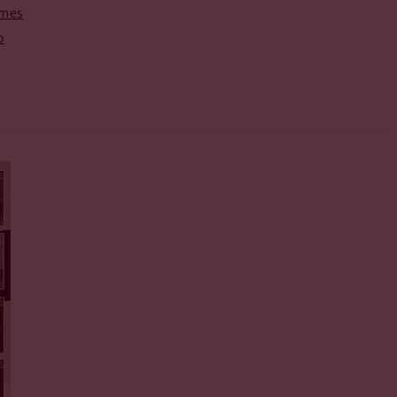
imes
o