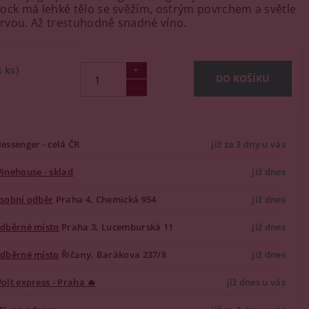
ock má lehké tělo se svěžím, ostrým povrchem a světle
rvou.
Až trestuhodně snadné víno.
8 ks)
essenger - celá ČR
již za 3 dny u vás
inehouse - sklad
již dnes
sobní odběr
Praha 4, Chemická 954
již dnes
dběrné místo
Praha 3, Lucemburská 11
již dnes
dběrné místo
Říčany, Barákova 237/8
již dnes
olt express - Praha 🔥
již dnes u vás