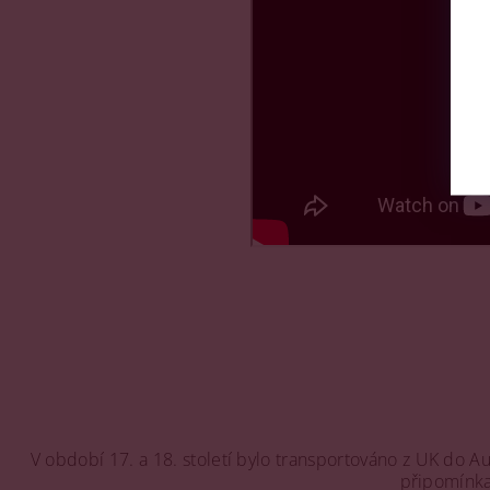
V období 17. a 18. století bylo transportováno z UK do Au
připomínka