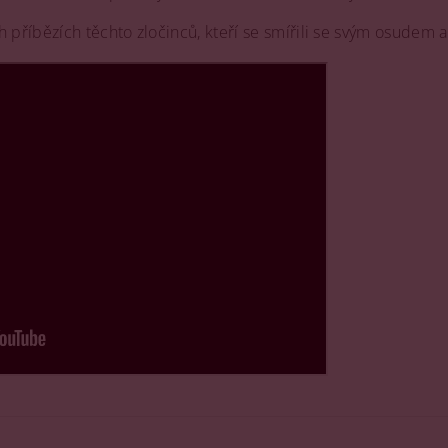
 příbězích těchto zločinců, kteří se smířili se svým osudem a