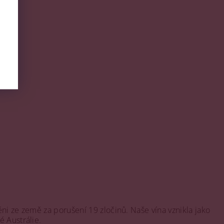
ěni ze země za porušení 19 zločinů. Naše vína vznikla jako
 Austrálie.