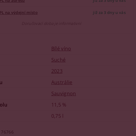
PL na adresu
již za 3 dny u vás
PL na výdejní místo
již za 3 dny u vás
Doručovací doba je informativní
Bílé víno
u
Suché
2023
u
Austrálie
Sauvignon
olu
11,5 %
0,75 l
76766