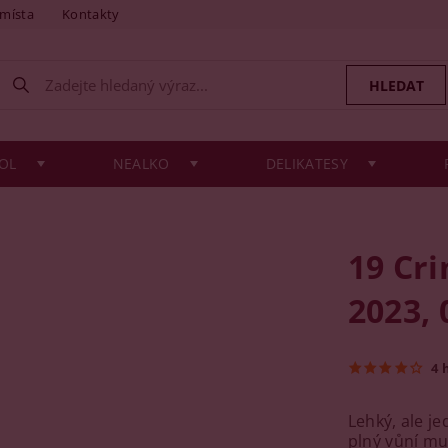
 místa
Kontakty
OL
NEALKO
DELIKATESY
19 Cri
2023, 
4 
Lehký, ale j
plný vůní mu