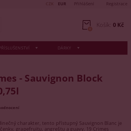
CZK
EUR
Přihlášení
Registrace
Košík:
0 Kč
0
PŘÍSLUŠENSTVÍ
DÁRKY
mes - Sauvignon Block
0,75l
hodnocení
edinečný charakter, tento přístupný Sauvignon Blanc je
čenky, grapefruitu, angreštu a guavy.
19 Crimes