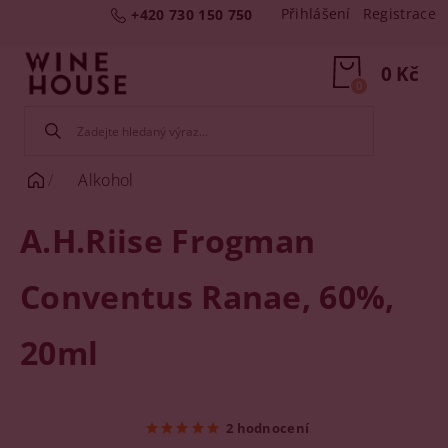
Přihlášení
Registrace
+420 730 150 750
0 Kč
0
Alkohol
A.H.Riise Frogman
Conventus Ranae, 60%,
20ml
2 hodnocení