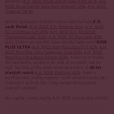
alkoholu (
A.H. RIISE Royal Danish Navy Rum 40 %
,
A.H.
RIISE Royal Danish Navy Rum Strength 55%
,
A.H. RIISE
Frogman 58 %
).
Mnoho vyznavačů dobrého rumu nadchla řada
X.O.
cask finish
(
A.H. RIISE X.O. Reserve Rum
,
A.H. RIISE
XO Christmas rum 40%
,
A.H. RIISE X.O. RESERVE
"Sauternes Cask" Rum
,
A.H. RIISE XO Port Cask 45%
,
atd.). Ovšem asi největší slávu sklidila řada rumů
NON
PLUS ULTRA
(
A.H. RIISE Non Plus Ultra 0,7 l 42%
,
A.H.
RIISE Non Plus Ultra Sauternes Cask 42%
,
A.H. RIISE
Non Plus Ultra Black Edition 42%
). A kdo by si myslel,
dle latinského označení, že „dál už to nejde“, tak se
mýlí. Na řadu přišla ještě limitovaná edice až
40 let
starých rumů
A.H. RIISE Platinum 42%
. Navíc v
portfoliu této značky najdete i další úžasné kousky jak z
rodinných archivů, tak z řady vyrobené na počest
slavných událostí.
Nic naplat – rumy značky A.H. RIISE jsou prostě skvělé!!