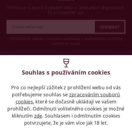
Informace o akcích a slevách nebo o chystaných degustacích.
To si nenechte ujít.
Přihlášením odběru novinek souhlasíte s podmínkami ochrany
osobních údajů
Wine concept s.r.o.
Souhlas s používáním cookies
Legislativa
Pro co nejlepší zážitek z prohlížení webu od vás
Zákaz prodeje alkoholických nápojů osobám
potřebujeme souhlas se
zpracováním souborů
mladších 18 let.
cookies
, které se dočasně ukládají ve vašem
prohlížeči. Odmítnutí volitelného cookies je možné
Naše služby
kliknutím
zde
. Souhlasem i odmítnutím cookies
potvrzujete, že je vám více jak 18 let.
Vše o nákupu