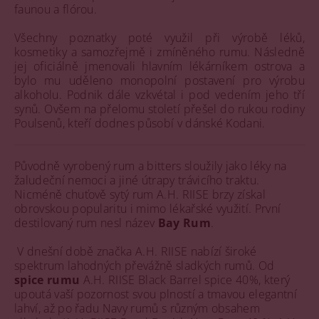
faunou a flórou.
Všechny poznatky poté využil při výrobě léků,
kosmetiky a samozřejmě i zmíněného rumu. Následně
jej oficiálně jmenovali hlavním lékárníkem ostrova a
bylo mu uděleno monopolní postavení pro výrobu
alkoholu. Podnik dále vzkvétal i pod vedením jeho tří
synů. Ovšem na přelomu století přešel do rukou rodiny
Poulsenů, kteří dodnes působí v dánské Kodani.
Původně vyrobený rum a bitters sloužily jako léky na
žaludeční nemoci a jiné útrapy trávicího traktu.
Nicméně chuťově sytý rum A.H. RIISE brzy získal
obrovskou popularitu i mimo lékařské využití. První
destilovaný rum nesl název
Bay Rum
.
V dnešní době značka A.H. RIISE nabízí široké
spektrum lahodných převážně sladkých rumů. Od
spice rumu
A.H. RIISE Black Barrel spice 40%, který
upoutá vaší pozornost svou plností a tmavou elegantní
lahví, až po řadu Navy rumů s různým obsahem