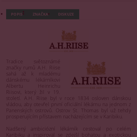
POPIS
ZNAČKA
DISKUZE
Tradice světoznámé
značky rumů A.H. Riise
sahá až k mladému
dánskému lékárníkovi
Albertu Heinrichu
Riisovi, který žil v 19.
století. A.H. Riise byl v roce 1834 osloven dánskou
vládou, aby otevřel první oficiální lékárnu na jednom z
Panenských ostrovů. Ostrov St. Thomas byl už tehdy
prosperujícím přístavem nacházejícím se v Karibiku.
Nadšený ambiciózní lékárník cestoval po celém
Karibiku a inspiroval se zdejší bohatou a exotickou