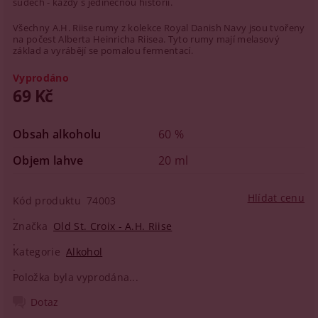
sudech - každý s jedinečnou historií.
Všechny A.H. Riise rumy z kolekce Royal Danish Navy jsou tvořeny
na počest Alberta Heinricha Riisea. Tyto rumy mají melasový
základ a vyrábějí se pomalou fermentací.
Vyprodáno
69 Kč
Obsah alkoholu
60 %
Objem lahve
20 ml
Hlídat cenu
Kód produktu
74003
Značka
Old St. Croix - A.H. Riise
Kategorie
Alkohol
Položka byla vyprodána...
Dotaz