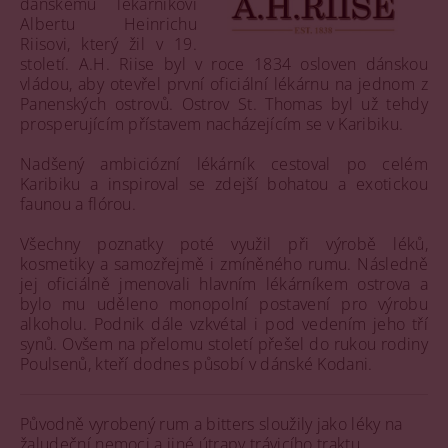
dánskému lékárníkovi
Albertu Heinrichu
Riisovi, který žil v 19.
století. A.H. Riise byl v roce 1834 osloven dánskou
vládou, aby otevřel první oficiální lékárnu na jednom z
Panenských ostrovů. Ostrov St. Thomas byl už tehdy
prosperujícím přístavem nacházejícím se v Karibiku.
Nadšený ambiciózní lékárník cestoval po celém
Karibiku a inspiroval se zdejší bohatou a exotickou
faunou a flórou.
Všechny poznatky poté využil při výrobě léků,
kosmetiky a samozřejmě i zmíněného rumu. Následně
jej oficiálně jmenovali hlavním lékárníkem ostrova a
bylo mu uděleno monopolní postavení pro výrobu
alkoholu. Podnik dále vzkvétal i pod vedením jeho tří
synů. Ovšem na přelomu století přešel do rukou rodiny
Poulsenů, kteří dodnes působí v dánské Kodani.
Původně vyrobený rum a bitters sloužily jako léky na
žaludeční nemoci a jiné útrapy trávicího traktu.