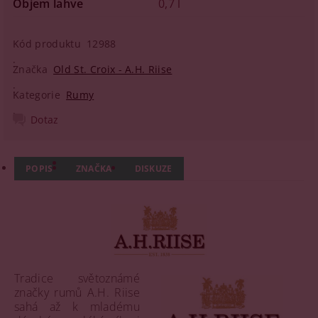
Objem lahve
0,7 l
Kód produktu
12988
Značka
Old St. Croix - A.H. Riise
Kategorie
Rumy
Dotaz
POPIS
ZNAČKA
DISKUZE
Tradice světoznámé
značky rumů A.H. Riise
sahá až k mladému