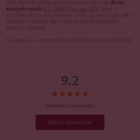
mýlí. Na řadu přišla ještě limitovaná edice až
40 let
starých rumů
A.H. RIISE Platinum 42%
. Navíc v
portfoliu této značky najdete i další úžasné kousky jak z
rodinných archivů, tak z řady vyrobené na počest
slavných událostí.
Nic naplat – rumy značky A.H. RIISE jsou prostě skvělé!!
9.2
Hodnotilo 9 zákazníků
PŘIDAT HODNOCENÍ