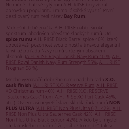
Nicméně chuťově sytý rum A.H. RIISE brzy získal
obrovskou popularitu i mimo lékařské využití. První
destilovaný rum nesl název
Bay Rum
.
V dnešní době značka A.H. RIISE nabízí široké
spektrum lahodných převážně sladkých rumů. Od
spice rumu
A.H. RIISE Black Barrel spice 40%, který
upoutá vaší pozornost svou plností a tmavou elegantní
lahví, až po řadu Navy rumů s různým obsahem
alkoholu (
A.H. RIISE Royal Danish Navy Rum 40 %
,
A.H.
RIISE Royal Danish Navy Rum Strength 55%
,
A.H. RIISE
Frogman 58 %
).
Mnoho vyznavačů dobrého rumu nadchla řada
X.O.
cask finish
(
A.H. RIISE X.O. Reserve Rum
,
A.H. RIISE
XO Christmas rum 40%
,
A.H. RIISE X.O. RESERVE
"Sauternes Cask" Rum
,
A.H. RIISE XO Port Cask 45%
,
atd.). Ovšem asi největší slávu sklidila řada rumů
NON
PLUS ULTRA
(
A.H. RIISE Non Plus Ultra 0,7 l 42%
,
A.H.
RIISE Non Plus Ultra Sauternes Cask 42%
,
A.H. RIISE
Non Plus Ultra Black Edition 42%
). A kdo by si myslel,
dle latinského označení, že „dál už to nejde“, tak se