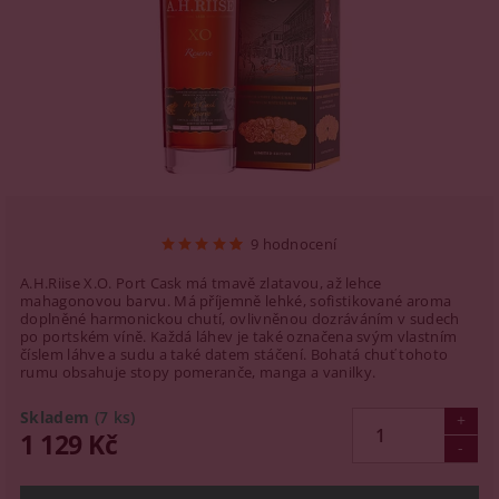
9 hodnocení
A.H.Riise X.O. Port Cask má tmavě zlatavou, až lehce
mahagonovou barvu. Má příjemně lehké, sofistikované aroma
doplněné harmonickou chutí, ovlivněnou dozráváním v sudech
po portském víně. Každá láhev je také označena svým vlastním
číslem láhve a sudu a také datem stáčení. Bohatá chuť tohoto
rumu obsahuje stopy pomeranče, manga a vanilky.
Skladem
(7 ks)
1 129 Kč