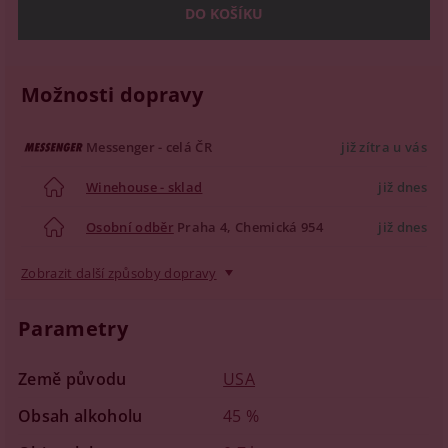
Možnosti dopravy
Messenger - celá ČR
již zítra u vás
Winehouse - sklad
již dnes
Osobní odběr
Praha 4, Chemická 954
již dnes
Zobrazit další způsoby dopravy
Parametry
Země původu
USA
Obsah alkoholu
45 %