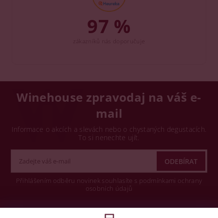
97 %
zákazníků nás doporučuje
Winehouse zpravodaj na váš e-
mail
Informace o akcích a slevách nebo o chystaných degustacích.
To si nenechte ujít.
Přihlášením odběru novinek souhlasíte s podmínkami ochrany
osobních údajů
Wine concept s.r.o.