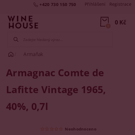
Přihlášení
Registrace
+420 730 150 750
0 Kč
0
Armaňak
Armagnac Comte de
Lafitte Vintage 1965,
40%, 0,7l
Neohodnoceno