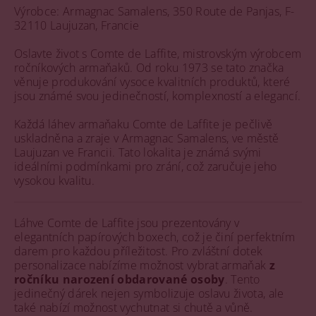
Výrobce: Armagnac Samalens, 350 Route de Panjas, F-
32110 Laujuzan, Francie
Oslavte život s Comte de Laffite, mistrovským výrobcem
ročníkových armaňaků. Od roku 1973 se tato značka
věnuje produkování vysoce kvalitních produktů, které
jsou známé svou jedinečností, komplexností a elegancí.
Každá láhev armaňaku Comte de Laffite je pečlivě
uskladněna a zraje v Armagnac Samalens, ve městě
Laujuzan ve Francii. Tato lokalita je známá svými
ideálními podmínkami pro zrání, což zaručuje jeho
vysokou kvalitu.
Láhve Comte de Laffite jsou prezentovány v
elegantních papírových boxech, což je činí perfektním
darem pro každou příležitost. Pro zvláštní dotek
personalizace nabízíme možnost vybrat armaňak
z
ročníku narození obdarované osoby
. Tento
jedinečný dárek nejen symbolizuje oslavu života, ale
také nabízí možnost vychutnat si chutě a vůně.