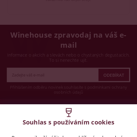
Winehouse zpravodaj na váš e-
mail
Informace o akcích a slevách nebo o chystaných degustacích.
To si nenechte ujít.
Přihlášením odběru novinek souhlasíte s podmínkami ochrany
osobních údajů
Wine concept s.r.o.
Souhlas s používáním cookies
Legislativa