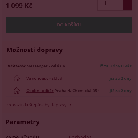
1 099 Kč
Možnosti dopravy
Messenger - celá ČR
již za 3 dny u vás
Winehouse - sklad
již za 2 dny
Osobní odběr
Praha 4, Chemická 954
již za 2 dny
Zobrazit další způsoby dopravy
Parametry
Země původu
Barbados