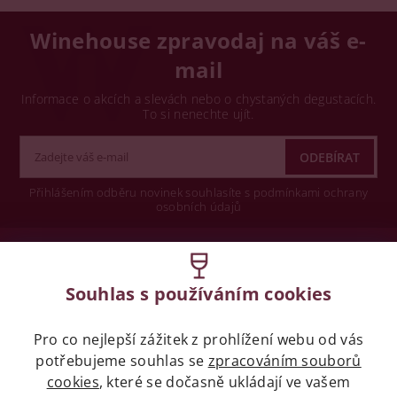
Winehouse zpravodaj na váš e-
mail
Informace o akcích a slevách nebo o chystaných degustacích.
To si nenechte ujít.
Přihlášením odběru novinek souhlasíte s podmínkami ochrany
osobních údajů
Wine concept s.r.o.
Souhlas s používáním cookies
Legislativa
Pro co nejlepší zážitek z prohlížení webu od vás
Zákaz prodeje alkoholických nápojů osobám
potřebujeme souhlas se
zpracováním souborů
mladších 18 let.
cookies
, které se dočasně ukládají ve vašem