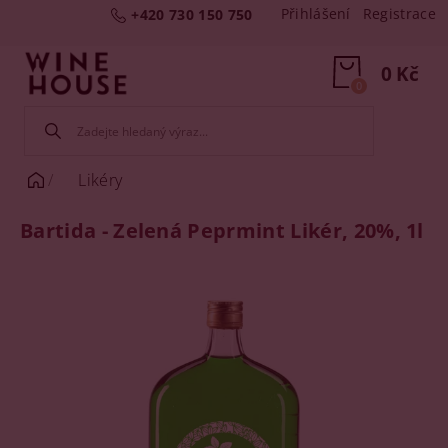
Přihlášení
Registrace
+420 730 150 750
0 Kč
0
Likéry
Bartida - Zelená Peprmint Likér, 20%, 1l