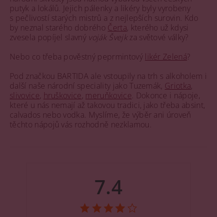
putyk a lokálů. Jejich pálenky a likéry byly vyrobeny
s pečlivostí starých mistrů a z nejlepších surovin. Kdo
by neznal starého dobrého
Čerta
, kterého už kdysi
zvesela popíjel slavný
voják Švejk
za světové války?
Nebo co třeba pověstný peprmintový
likér Zelená
?
Pod značkou BARTIDA ale vstoupily na trh s alkoholem i
další naše národní speciality jako Tuzemák,
Griotka
,
slivovice
,
hruškovice
,
meruňkovice
. Dokonce i nápoje,
které u nás nemají až takovou tradici, jako třeba absint,
calvados nebo vodka. Myslíme, že výběr ani úroveň
těchto nápojů vás rozhodně nezklamou.
7.4