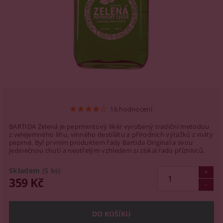
16 hodnocení
BARTIDA Zelená je peprmintový likér vyrobený tradiční metodou
z velejemného lihu, vinného destilátu a přírodních výtažků z máty
peprné. Byl prvním produktem řady Bartida Original a svou
jedinečnou chutí a neotřelým vzhledem si získal řadu příznivců.
Skladem
(5 ks)
359 Kč