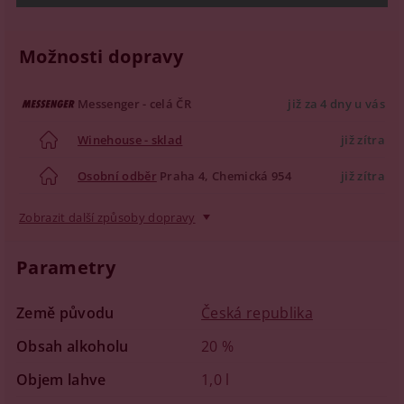
Možnosti dopravy
Messenger - celá ČR
již za 4 dny u vás
Winehouse - sklad
již zítra
Osobní odběr
Praha 4, Chemická 954
již zítra
Zobrazit další způsoby dopravy
Parametry
Země původu
Česká republika
Obsah alkoholu
20 %
Objem lahve
1,0 l