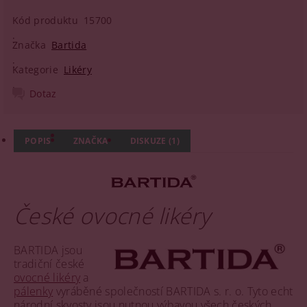
Kód produktu
15700
Značka
Bartida
Kategorie
Likéry
Dotaz
POPIS
ZNAČKA
DISKUZE (1)
České ovocné likéry
BARTIDA jsou
tradiční české
ovocné likéry
a
pálenky
vyráběné společností BARTIDA s. r. o. Tyto echt
národní skvosty jsou nutnou výbavou všech českých