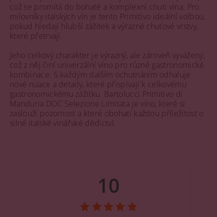
což se promítá do bohaté a komplexní chuti vína. Pro
milovníky italských vín je tento Primitivo ideální volbou,
pokud hledají hlubší zážitek a výrazné chuťové vrstvy,
které přetrvají.
Jeho celkový charakter je výrazný, ale zároveň vyvážený,
což z něj činí univerzální víno pro různé gastronomické
kombinace. S každým dalším ochutnáním odhaluje
nové nuace a detaily, které přispívají k celkovému
gastronomickému zážitku. Bartolucci Primitivo di
Manduria DOC Selezione Limitata je víno, které si
zaslouží pozornost a které obohatí každou příležitost o
silné italské vinářské dědictví.
10