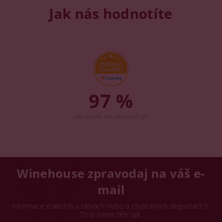
Jak nás hodnotíte
97 %
zákazníků nás doporučuje
Winehouse zpravodaj na váš e-
mail
Informace o akcích a slevách nebo o chystaných degustacích.
To si nenechte ujít.