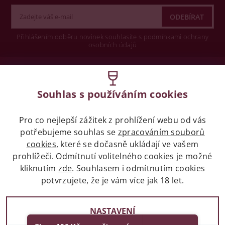
Přihlášením odběru novinek souhlasíte s podmínkami ochrany
osobních údajů
Wine concept s.r.o.
Souhlas s používáním cookies
Legislativa
Pro co nejlepší zážitek z prohlížení webu od vás
Zákaz prodeje alkoholických nápojů osobám
potřebujeme souhlas se
mladších 18 let.
zpracováním souborů
cookies
, které se dočasně ukládají ve vašem
prohlížeči. Odmítnutí volitelného cookies je možné
Naše služby
kliknutím
zde
. Souhlasem i odmítnutím cookies
potvrzujete, že je vám více jak 18 let.
Vše o nákupu
NASTAVENÍ