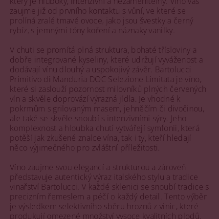
který je hluboký, intenzivní a nezaměnitelný. Víno vás
zaujme již od prvního kontaktu s vůní, ve které se
prolíná zralé tmavé ovoce, jako jsou švestky a černý
rybíz, s jemnými tóny koření a náznaky vanilky.
V chuti se promítá plná struktura, bohaté třísloviny a
dobře integrované kyseliny, které udržují vyváženost a
dodávají vínu dlouhý a uspokojivý závěr. Bartolucci
Primitivo di Manduria DOC Selezione Limitata je víno,
které si zaslouží pozornost milovníků plných červených
vín a skvěle doprovází výrazná jídla. Je vhodné k
pokrmům s grilovaným masem, jehněčím či divočinou,
ale také se skvěle snoubí s intenzivními sýry. Jeho
komplexnost a hloubka chutí vytvářejí symfonii, která
potěší jak zkušené znalce vína, tak i ty, kteří hledají
něco výjimečného pro zvláštní příležitosti.
Víno zaujme svou elegancí a strukturou a zároveň
představuje autentický výraz italského stylu a tradice
vinařství Bartolucci. V každé sklenici se snoubí tradice s
precizním řemeslem a péčí o každý detail. Tento výběr
je výsledkem selektivního sběru hroznů z vinic, které
produkují omezené množství vysoce kvalitních plodů,