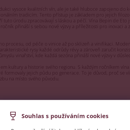
kci vysoce kvalitních vín, ale je také hluboce zapojeno do 
nálním tradicím. Tento přístup je základem pro jejich filozofi
 tuto úrodu zpracovávají s láskou a péčí. Vína Bepin de Eto js
čník přináší s sebou nové výzvy a příležitosti pro inovaci a 
ého procesu, od péče o vinice až po sklizeň a vinifikaci. Mod
kteristické rysy každé odrůdy révy a zároveň zaručit konziste
ůmyslu vinařství, kde každá sezóna přináší nové výzvy v důsl
žcem kultury a historie svého regionu. S každým ročníkem vín
é formovaly jejich půdu po generace. To je důvod, proč se ví
vazbu na místo svého původu.
Souhlas s používáním cookies