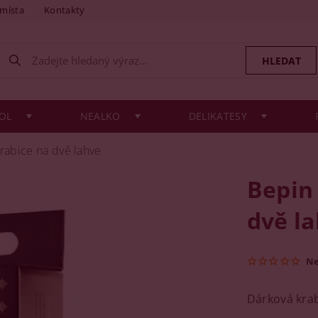
 místa
Kontakty
OL
NEALKO
DELIKATESY
rabice na dvě lahve
Bepin
dvě l
N
Dárková krab