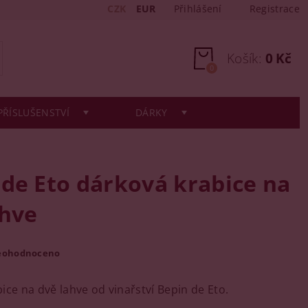
CZK
EUR
Přihlášení
Registrace
Košík:
0 Kč
0
PŘÍSLUŠENSTVÍ
DÁRKY
 de Eto dárková krabice na
ahve
eohodnoceno
ice na dvě lahve od vinařství Bepin de Eto.