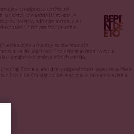
komunity a podporuje udržitelné
i vinařství, kde každá láhev vína je
ou tak nejen vyjádřením terroir, ale i
zdokonalení, čímž vinařství neustále
erní technologie a metody se zde snoubí s
nci a kvalitu jejich vín. Společnost je hrdá na svou
edku klimatických změn a tržních trendů.
a přebírají Ettore a jeho dcery odpovědnost nejen za udržení
na z Bepin de Eto těší oblibě mezi znalci po celém světě a