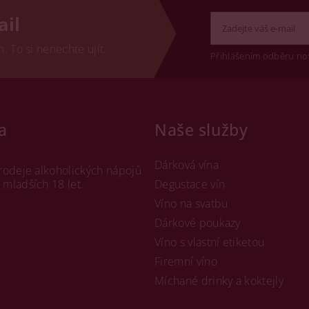
ail
 To si nenechte ujít.
Přihlášením odběru no
a
Naše služby
Dárková vína
rodeje alkoholických nápojů
mladších 18 let.
Degustace vín
Víno na svatbu
Dárkové poukazy
Víno s vlastní etiketou
Firemní víno
Míchané drinky a koktejly