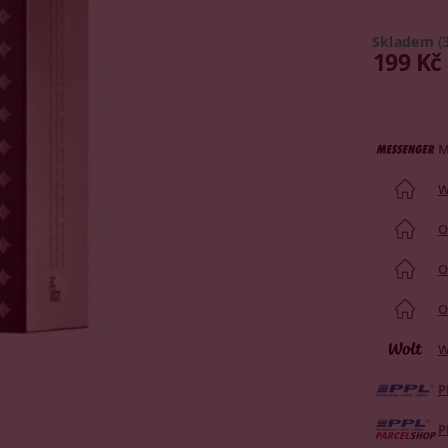
Skladem
(
199 Kč
M
W
O
O
O
W
P
P