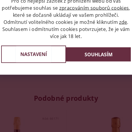
Pro co nejlepší zážitek z prohlížení webu od vás
potřebujeme souhlas se
zpracováním souborů cookies
,
napíše příspěvek k této položce.
které se dočasně ukládají ve vašem prohlížeči.
ní uživatelé mohou vkládat příspěvky. Prosím
přihlaste se
neb
Odmítnutí volitelného cookies je možné kliknutím
zde
.
Souhlasem i odmítnutím cookies potvrzujete, že je vám
více jak 18 let.
NASTAVENÍ
SOUHLASÍM
Podobné produkty
Kód:
66171