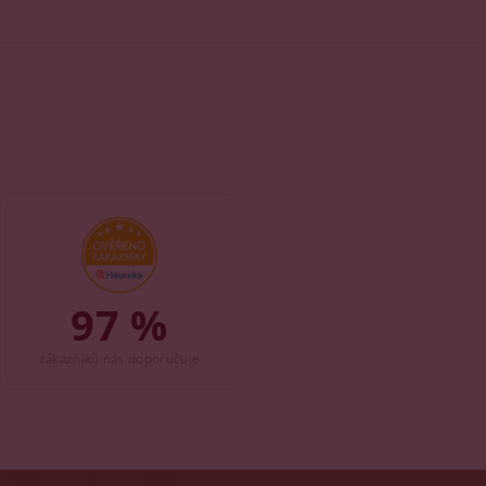
97 %
zákazníků nás doporučuje