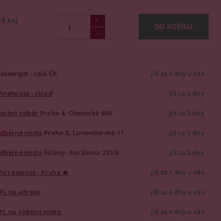
38 ks)
essenger - celá ČR
již za 3 dny u vás
inehouse - sklad
již za 2 dny
sobní odběr
Praha 4, Chemická 954
již za 2 dny
dběrné místo
Praha 3, Lucemburská 11
již za 2 dny
dběrné místo
Říčany, Barákova 237/8
již za 2 dny
olt express - Praha 🔥
již za 2 dny u vás
PL na adresu
již za 3 dny u vás
PL na výdejní místo
již za 3 dny u vás