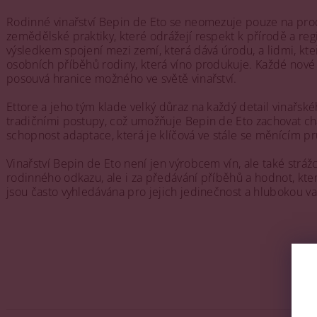
Rodinné vinařství Bepin de Eto se neomezuje pouze na produ
zemědělské praktiky, které odrážejí respekt k přírodě a regio
výsledkem spojení mezi zemí, která dává úrodu, a lidmi, kteří
osobních příběhů rodiny, která víno produkuje. Každé nové ro
posouvá hranice možného ve světě vinařství.
Ettore a jeho tým klade velký důraz na každý detail vinařsk
tradičními postupy, což umožňuje Bepin de Eto zachovat chara
schopnost adaptace, která je klíčová ve stále se měnícím pr
Vinařství Bepin de Eto není jen výrobcem vín, ale také strá
rodinného odkazu, ale i za předávání příběhů a hodnot, kter
jsou často vyhledávána pro jejich jedinečnost a hlubokou 