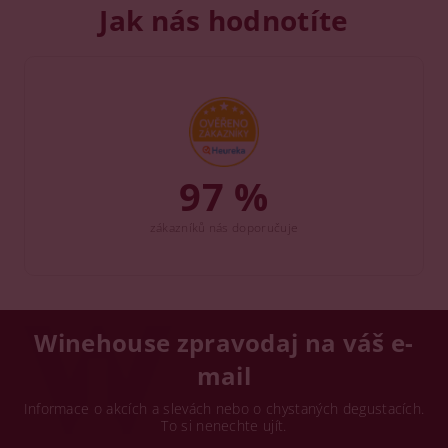
Jak nás hodnotíte
97 %
zákazníků nás doporučuje
Winehouse zpravodaj na váš e-
mail
Informace o akcích a slevách nebo o chystaných degustacích.
To si nenechte ujít.