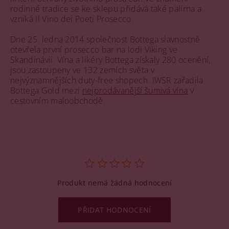
rodinné tradice se ke sklepu přidává také palírna a
vzniká Il Vino dei Poeti Prosecco.
Dne 25. ledna 2014 společnost Bottega slavnostně
otevřela první prosecco bar na lodi Viking ve
Skandinávii. Vína a likéry Bottega získaly 280 ocenění,
jsou zastoupeny ve 132 zemích světa v
nejvýznamnějších duty-free shopech. IWSR zařadila
Bottega Gold mezi
nejprodávanější šumivá vína
v
cestovním maloobchodě.
Produkt nemá žádná hodnocení
PŘIDAT HODNOCENÍ