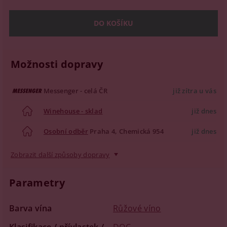
Možnosti dopravy
Messenger - celá ČR
již zítra u vás
Winehouse - sklad
již dnes
Osobní odběr
Praha 4, Chemická 954
již dnes
Zobrazit další způsoby dopravy
Parametry
Barva vína
Růžové víno