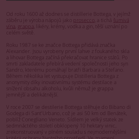
Od roku 1600 až dodnes se distillerie Bottega, v jejímž
záběru je výroba nápojů jako
prosecco
, a tichá
šumivá
vína
,
grappa
, likéry, krémy, vodka a gin, těší uznání po
celém světě.
Roku 1987 se ke značce Bottega přidává značka
Alexander. Jsou vyrobeny první lahve z foukaného skla
a lihovar Bottega začíná překračovat hranice států. Po
smrti zakladatele přebírá vedení společnosti jeho syn
Sandro, kterému pomáhají bratři Barbara a Stefano.
Během několika let vystupuje Distilleria Bottega z
anonymity díky inovativnímu systému destilace a
snížení obsahu alkoholu, kvůli němuž je grappa
jemnější a delikátnější.
V roce 2007 se destilerie Bottega stěhuje do Bibano di
Godega di Sant'Urbano, což je asi 50 km od Benátek,
poblíž Conegliano Veneto. Sídlem je velký statek ze
sedmnáctého století obklopený 10 hektary vinic,
zrekonstruovaný v plném souladu s nejmodernějšími
kritérii ochrany životního prostředí. Ve znamení