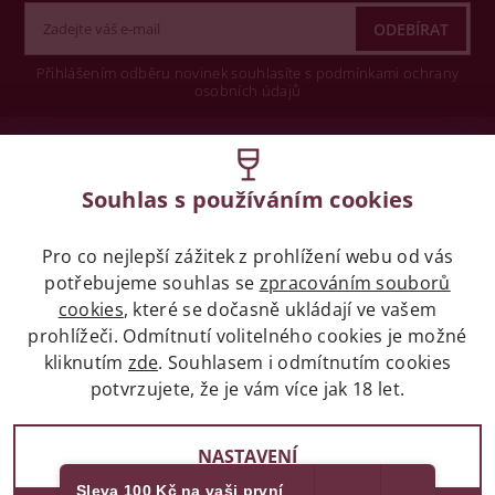
Přihlášením odběru novinek souhlasíte s podmínkami ochrany
osobních údajů
Wine concept s.r.o.
Souhlas s používáním cookies
Legislativa
Pro co nejlepší zážitek z prohlížení webu od vás
Zákaz prodeje alkoholických nápojů osobám
potřebujeme souhlas se
mladších 18 let.
zpracováním souborů
cookies
, které se dočasně ukládají ve vašem
prohlížeči. Odmítnutí volitelného cookies je možné
Naše služby
kliknutím
zde
. Souhlasem i odmítnutím cookies
potvrzujete, že je vám více jak 18 let.
Vše o nákupu
NASTAVENÍ
Sleva 100 Kč na vaši první