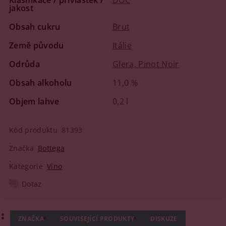
Klasifikace / přívlastek /
DOC
jakost
Obsah cukru
Brut
Země původu
Itálie
Odrůda
Glera, Pinot Noir
Obsah alkoholu
11,0 %
Objem lahve
0,2 l
Kód produktu
81393
Značka
Bottega
Kategorie
Víno
Dotaz
ZNAČKA
SOUVISEJÍCÍ PRODUKTY
DISKUZE