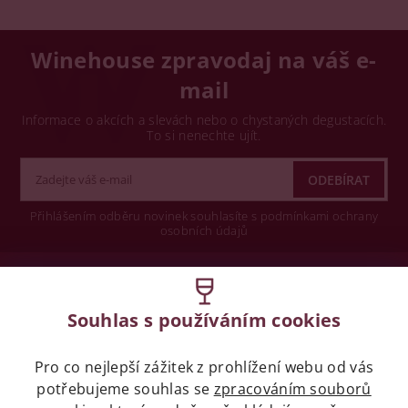
Winehouse zpravodaj na váš e-
mail
Informace o akcích a slevách nebo o chystaných degustacích.
To si nenechte ujít.
Přihlášením odběru novinek souhlasíte s podmínkami ochrany
osobních údajů
Wine concept s.r.o.
Souhlas s používáním cookies
Legislativa
Pro co nejlepší zážitek z prohlížení webu od vás
Zákaz prodeje alkoholických nápojů osobám
potřebujeme souhlas se
zpracováním souborů
mladších 18 let.