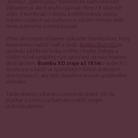
„Bumbu“. Jaké to jsou? Neřekneme (sami nevíme)!
Základem je ale 8 druhů cukrové třtiny z 8 okolních
států. V kombinaci s čistou a nefiltrovanou vodou,
zráním v sudech po burbonu a ručním míchání vnikl
tento jedinečný rumový kousek.
Vřele vám doporučujeme vyzkoušet Bumbu Rum, který
koneckonců nabízí i náš e-shop.
Bumbu Rum XO
je
opravdu záležitostí krásy a něhy. Hladký, bohatý a
složitý ručně vyráběný rum vytvořený od nuly hlavním
destilátorem.
Bumbu XO zraje až 18 let
v sudech z
bourbonu a končí ve španělských bílých dubových
sherry sudech, aby bylo dosaženo krásně vyváženého
výsledku.
Takže sklenici s Bumbu rumem do dlaně, vítr do
plachet a vzhůru na Barbados vstříc novým
dobrodružstvím!