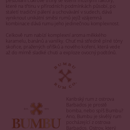
pěstování cukrové třtiny se všemi možnými faktory,
které na třtinu v přírodních podmínkách působí, po
staletí tradiční pálení a uchovávání v sudech, dává
vyniknout unikátní směsi rumů jejíž vzájemná
kombinace dává rumu jeho jedinečnou komplexnost.
Celkově rum nabízí komplexní aroma měkkého
karamelu, banánů a vanilky. Chuť má středně plné tóny
skořice, pražených oříšků a nového koření, která vede
až do mírně sladké chuti a exploze ovocný podtónů.
Karibský rum z ostrova
Barbados je prostě
bomba, nebo spíš Bumbu?
Ano, Bumbu je skvělý rum
pocházející z ostrova
Barbados. Ostrov, který