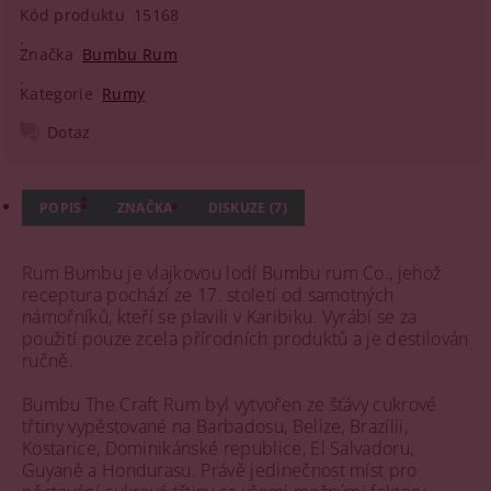
Kód produktu
15168
Značka
Bumbu Rum
Kategorie
Rumy
Dotaz
POPIS
ZNAČKA
DISKUZE (7)
Rum Bumbu je vlajkovou lodí Bumbu rum Co., jehož
receptura pochází ze 17. století od samotných
námořníků, kteří se plavili v Karibiku. Vyrábí se za
použití pouze zcela přírodních produktů a je destilován
ručně.
Bumbu The Craft Rum byl vytvořen ze šťávy cukrové
třtiny vypěstované na Barbadosu, Belize, Brazílii,
Kostarice, Dominikánské republice, El Salvadoru,
Guyaně a Hondurasu. Právě jedinečnost míst pro