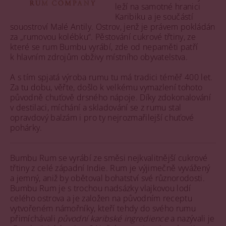
leží na samotné hranici
Karibiku a je součástí
souostroví Malé Antily. Ostrov, jenž je právem pokládán
za „rumovou kolébku“. Pěstování cukrové třtiny, ze
které se rum Bumbu vyrábí, zde od nepaměti patří
k hlavním zdrojům obživy místního obyvatelstva.
A s tím spjatá výroba rumu tu má tradici téměř 400 let.
Za tu dobu, věřte, došlo k velkému vymazlení tohoto
původně chuťově drsného nápoje. Díky zdokonalování
v destilaci, míchání a skladování se z rumu stal
opravdový balzám i pro ty nejrozmařilejší chuťové
pohárky.
Bumbu Rum se vyrábí ze směsi nejkvalitnější cukrové
třtiny z celé západní Indie. Rum je výjimečně vyvážený
a jemný, aniž by obětoval bohatství své různorodosti.
Bumbu Rum je s trochou nadsázky vlajkovou lodí
celého ostrova a je založen na původním receptu
vytvořeném námořníky, kteří tehdy do svého rumu
přimíchávali
původní karibské ingredience
a nazývali je