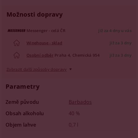
Možnosti dopravy
Messenger - celá ČR
již za 4 dny u vás
Winehouse - sklad
již za 3 dny
Osobní odběr
Praha 4, Chemická 954
již za 3 dny
Zobrazit další způsoby dopravy
Parametry
Země původu
Barbados
Obsah alkoholu
40 %
Objem lahve
0,7 l