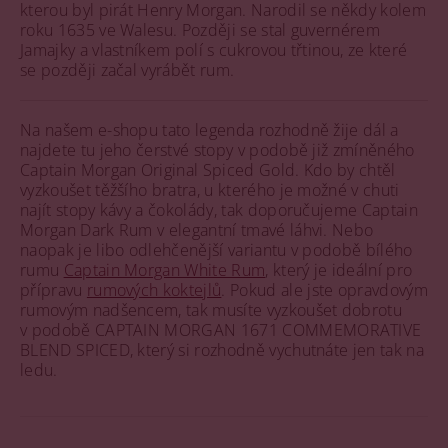
kterou byl pirát Henry Morgan. Narodil se někdy kolem
roku 1635 ve Walesu. Později se stal guvernérem
Jamajky a vlastníkem polí s cukrovou třtinou, ze které
se později začal vyrábět rum.
Na našem e-shopu tato legenda rozhodně žije dál a
najdete tu jeho čerstvé stopy v podobě již zmíněného
Captain Morgan Original Spiced Gold. Kdo by chtěl
vyzkoušet těžšího bratra, u kterého je možné v chuti
najít stopy kávy a čokolády, tak doporučujeme Captain
Morgan Dark Rum v elegantní tmavé láhvi. Nebo
naopak je libo odlehčenější variantu v podobě bílého
rumu
Captain Morgan White Rum
, který je ideální pro
přípravu
rumových koktejlů
. Pokud ale jste opravdovým
rumovým nadšencem, tak musíte vyzkoušet dobrotu
v podobě CAPTAIN MORGAN 1671 COMMEMORATIVE
BLEND SPICED, který si rozhodně vychutnáte jen tak na
ledu.