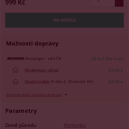
999 Kč
Možnosti dopravy
Messenger - celá ČR
již za 2 dny u vás
Winehouse - sklad
již zítra
Osobní odběr
Praha 4, Chemická 954
již zítra
Zobrazit další způsoby dopravy
Parametry
Země původu
Portoriko