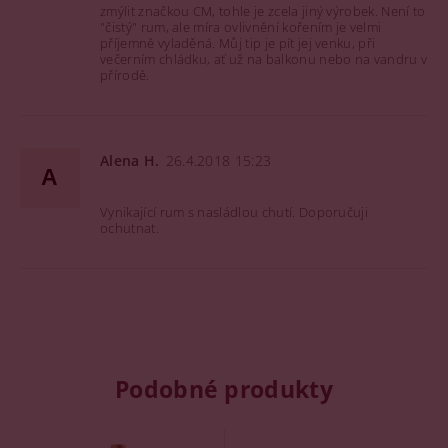
zmýlit značkou CM, tohle je zcela jiný výrobek. Není to
"čistý" rum, ale míra ovlivnění kořením je velmi
příjemně vyladěná. Můj tip je pít jej venku, při
večerním chládku, ať už na balkonu nebo na vandru v
přírodě.
Alena H.
26.4.2018 15:23
A
Vynikající rum s nasládlou chutí. Doporučuji
ochutnat.
Podobné produkty