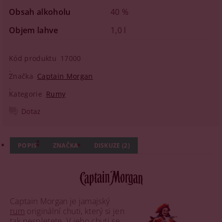
Obsah alkoholu
40 %
Objem lahve
1,0 l
Kód produktu
17000
Značka
Captain Morgan
Kategorie
Rumy
Dotaz
POPIS
ZNAČKA
DISKUZE (2)
Captain Morgan je jamajský
rum
originální chuti, který si jen
tak nespletete. V jeho chuti se