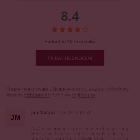
8.4
Hodnotilo 16 zákazníků
PŘIDAT HODNOCENÍ
Pouze registrovaní uživatelé mohou vkládat příspěvky.
Prosím
přihlaste se
nebo se
registrujte
.
Jan Matyáš
20.8.2019 12:51
JM
Dávám mu přednost i před mnohem dražšími rumy,
které znám. Seznámil jsem se s ním v Kanadě a na
studeném severu chutnal skvěle. Vůbec se nenechte