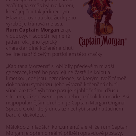
zračí tajná směs bylin a koření,
která jej činí tak jedinečným.
Hlavní surovinou sloužící k jeho
výrobě je třtinová melasa.
Rum Captain Morgan
zraje
v dubových sudech nejméně
jeden rok. Jeho typický
charakter plné kořeněné chuti
se line napříč celým portfoliem této značky.
„Kapitána Morgena“ si oblíbily především mladší
generace, které ho popíjejí nejčastěji s kolou a
limetkou, což jsou ingredience, se kterými tvoří téměř
dokonalou symbiózu. Jeho výrazně kořeněná chuť i
vůně, ale také výborně pasuje k jablečnému džusu
s ledem, zázvorovému pivu nebo jakékoli limonádě. Asi
nejpopulárnějším druhem je Captain Morgan Original
Spiced Gold, který dnes už nechybí snad na žádném
baru či diskotéce.
Málokdo z mladších konzumentů ale ví, že rum Captain
Morgan je opřen o reálný příběh opravdové postavy,