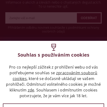
Informace o akcích a slevách nebo o chystaných degustacích.
To si nenechte ujít.
Přihlášením odběru novinek souhlasíte s podmínkami ochrany
osobních údajů
Wine concept s.r.o.
Souhlas s používáním cookies
Legislativa
Pro co nejlepší zážitek z prohlížení webu od vás
Zákaz prodeje alkoholických nápojů osobám
mladších 18 let.
potřebujeme souhlas se
zpracováním souborů
cookies
, které se dočasně ukládají ve vašem
prohlížeči. Odmítnutí volitelného cookies je možné
Naše služby
kliknutím
zde
. Souhlasem i odmítnutím cookies
potvrzujete, že je vám více jak 18 let.
Vše o nákupu