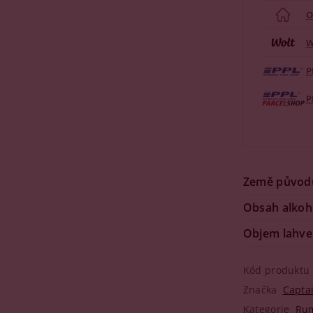
O
W
P
P
Země původ
Obsah alkoh
Objem lahve
Kód produktu
Značka
Capta
Kategorie
Ru