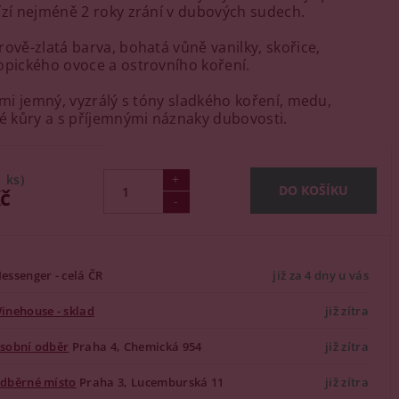
ízí nejméně 2 roky zrání v dubových sudech.
rově-zlatá barva, bohatá vůně vanilky, skořice,
opického ovoce a ostrovního koření.
elmi jemný, vyzrálý s tóny sladkého koření, medu,
 kůry a s příjemnými náznaky dubovosti.
1 ks)
Kč
essenger - celá ČR
již za 4 dny u vás
inehouse - sklad
již zítra
sobní odběr
Praha 4, Chemická 954
již zítra
dběrné místo
Praha 3, Lucemburská 11
již zítra