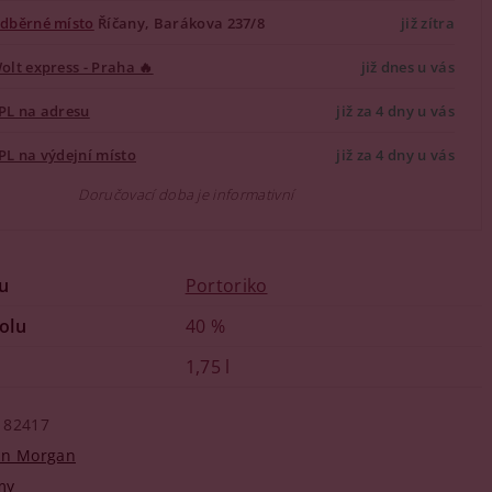
dběrné místo
Říčany, Barákova 237/8
již zítra
olt express - Praha 🔥
již dnes u vás
PL na adresu
již za 4 dny u vás
PL na výdejní místo
již za 4 dny u vás
Doručovací doba je informativní
u
Portoriko
olu
40 %
1,75 l
82417
in Morgan
my