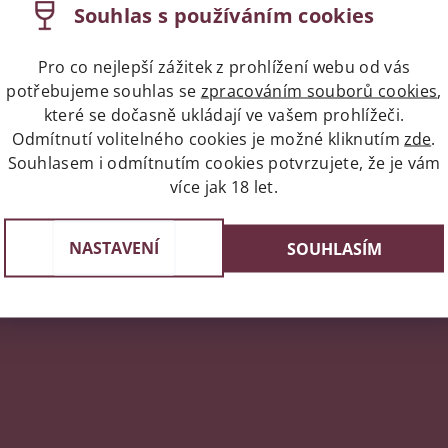
lády, tak doporučujeme Captain Morgan Dark Rum v elegantní t
Souhlas s používáním cookies
e ideální pro přípravu
rumových koktejlů
. Pokud ale jste opr
CED, který si rozhodně vychutnáte jen tak na ledu.
Pro co nejlepší zážitek z prohlížení webu od vás
potřebujeme souhlas se
zpracováním souborů cookies
,
které se dočasně ukládají ve vašem prohlížeči.
napíše příspěvek k této položce.
Odmítnutí volitelného cookies je možné kliknutím
zde
.
Souhlasem i odmítnutím cookies potvrzujete, že je vám
ní uživatelé mohou vkládat příspěvky. Prosím
přihlaste se
neb
více jak 18 let.
NASTAVENÍ
SOUHLASÍM