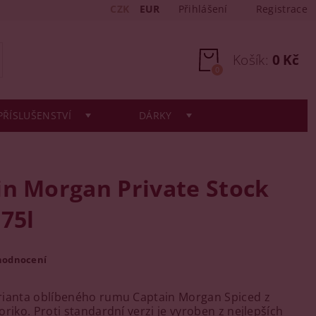
CZK
EUR
Přihlášení
Registrace
Košík:
0 Kč
0
PŘÍSLUŠENSTVÍ
DÁRKY
in Morgan Private Stock
75l
hodnocení
rianta oblíbeného rumu Captain Morgan Spiced z
riko. Proti standardní verzi je vyroben z nejlepších