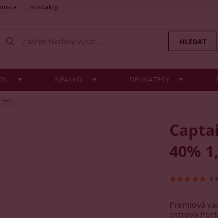
 místa
Kontakty
OL
NEALKO
DELIKATESY
,75l
Capta
40% 1,
1 
Premiová va
ostrova Porto