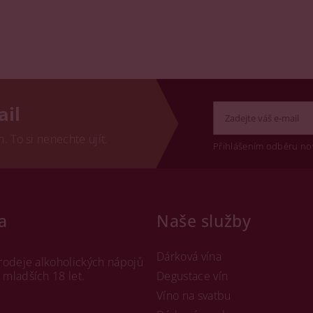
ail
 To si nenechte ujít.
Přihlášením odběru no
a
Naše služby
Dárková vína
rodeje alkoholických nápojů
mladších 18 let.
Degustace vín
Víno na svatbu