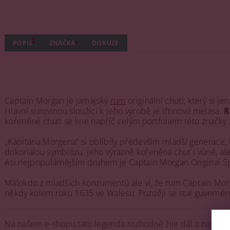
POPIS
ZNAČKA
DISKUZE
Captain Morgan je jamajský
rum
originální chuti, který si je
Hlavní surovinou sloužící k jeho výrobě je třtinová melasa.
R
kořeněné chuti se line napříč celým portfoliem této značky.
„Kapitána Morgena“ si oblíbily především mladší generace, kt
dokonalou symbiózu. Jeho výrazně kořeněná chuť i vůně, al
Asi nejpopulárnějším druhem je Captain Morgan Original Sp
Málokdo z mladších konzumentů ale ví, že rum Captain Morg
někdy kolem roku 1635 ve Walesu. Později se stal guvernérem
Na našem e-shopu tato legenda rozhodně žije dál a najdete