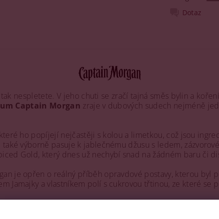
Dotaz
n tak nespletete. V jeho chuti se zračí tajná směs bylin a koření
um Captain Morgan
zraje v dubových sudech nejméně jede
eré ho popíjejí nejčastěji s kolou a limetkou, což jsou ingre
e také výborně pasuje k jablečnému džusu s ledem, zázvorov
iced Gold, který dnes už nechybí snad na žádném baru či di
an je opřen o reálný příběh opravdové postavy, kterou byl p
 Jamajky a vlastníkem polí s cukrovou třtinou, ze které se p
 tu jeho čerstvé stopy v podobě již zmíněného Captain Morga