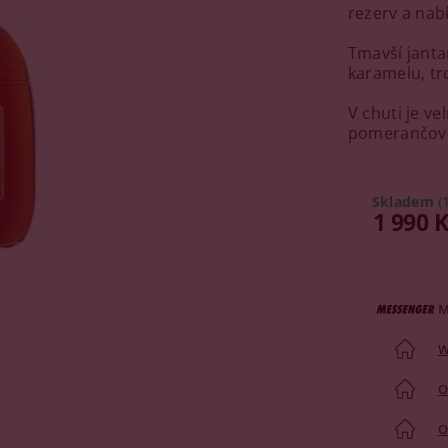
rezerv a nab
Tmavší janta
karamelu, tr
V chuti je v
pomerančové
Skladem
(
1 990 
M
W
O
O