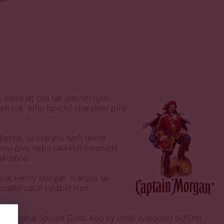
, která jej činí tak jedinečným.
n rok. Jeho typický charakter plné
dience, se kterými tvoří téměř
ému pivu nebo jakékoli limonádě.
skotéce.
irát Henry Morgan. Narodil se
ozději začal vyrábět rum.
n Original Spiced Gold. Kdo by chtěl vyzkoušet těžšího