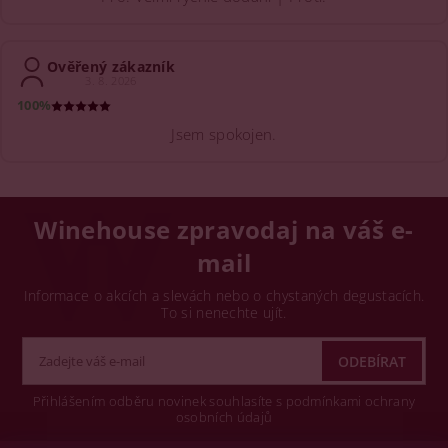
Ověřený zákazník
3. 8. 2026
100%
Jsem spokojen.
Winehouse zpravodaj na váš e-
mail
Informace o akcích a slevách nebo o chystaných degustacích.
To si nenechte ujít.
Přihlášením odběru novinek souhlasíte s podmínkami ochrany
osobních údajů