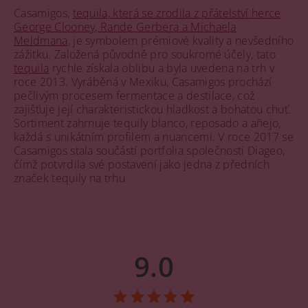
Casamigos,
tequila, která se zrodila z přátelství herce
George Clooney, Rande Gerbera a Michaela
Meldmana
, je symbolem prémiové kvality a nevšedního
zážitku. Založená původně pro soukromé účely, tato
tequila
rychle získala oblibu a byla uvedena na trh v
roce 2013. Vyráběná v Mexiku, Casamigos prochází
pečlivým procesem fermentace a destilace, což
zajišťuje její charakteristickou hladkost a bohatou chuť.
Sortiment zahrnuje tequily blanco, reposado a añejo,
každá s unikátním profilem a nuancemi. V roce 2017 se
Casamigos stala součástí portfolia společnosti Diageo,
čímž potvrdila své postavení jako jedna z předních
značek tequily na trhu
9.0