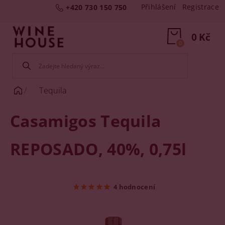
Přihlášení
Registrace
+420 730 150 750
0 Kč
0
Tequila
Casamigos Tequila
REPOSADO, 40%, 0,75l
4 hodnocení