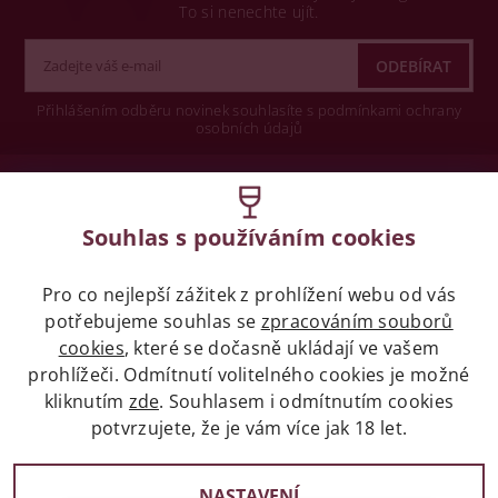
To si nenechte ujít.
Přihlášením odběru novinek souhlasíte s podmínkami ochrany
osobních údajů
Wine concept s.r.o.
Souhlas s používáním cookies
Legislativa
Pro co nejlepší zážitek z prohlížení webu od vás
Zákaz prodeje alkoholických nápojů osobám
potřebujeme souhlas se
zpracováním souborů
mladších 18 let.
cookies
, které se dočasně ukládají ve vašem
prohlížeči. Odmítnutí volitelného cookies je možné
Naše služby
kliknutím
zde
. Souhlasem i odmítnutím cookies
potvrzujete, že je vám více jak 18 let.
Vše o nákupu
NASTAVENÍ