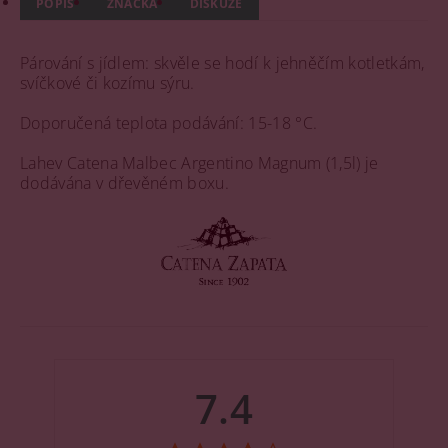
POPIS
ZNAČKA
DISKUZE
Párování s jídlem: skvěle se hodí k jehněčím kotletkám,
svíčkové či kozímu sýru.
Doporučená teplota podávání: 15-18 °C.
Lahev Catena Malbec Argentino Magnum (1,5l) je
dodávána v dřevěném boxu.
7.4