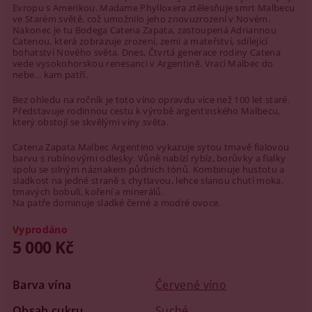
Evropu s Amerikou. Madame Phylloxera ztělesňuje smrt Malbecu
ve Starém světě, což umožnilo jeho znovuzrození v Novém.
Nakonec je tu Bodega Catena Zapata, zastoupená Adriannou
Catenou, která zobrazuje zrození, zemi a mateřství, sdílející
bohatství Nového světa. Dnes, Čtvrtá generace rodiny Catena
vede vysokohorskou renesanci v Argentině. Vrací Malbec do
nebe... kam patří.
Bez ohledu na ročník je toto víno opravdu více než 100 let staré.
Představuje rodinnou cestu k výrobě argentinského Malbecu,
který obstojí se skvělými víny světa.
Catena Zapata Malbec Argentino vykazuje sytou tmavě fialovou
barvu s rubínovými odlesky. Vůně nabízí rybíz, borůvky a fialky
spolu se silným náznakem půdních tónů. Kombinuje hustotu a
sladkost na jedné straně s chytlavou, lehce slanou chutí moka,
tmavých bobulí, koření a minerálů.
Na patře dominuje sladké černé a modré ovoce.
Vyprodáno
5 000 Kč
Barva vína
Červené víno
Obsah cukru
Suché