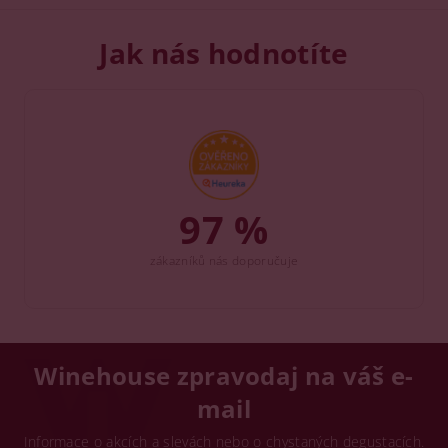
Jak nás hodnotíte
97 %
zákazníků nás doporučuje
Winehouse zpravodaj na váš e-
mail
Informace o akcích a slevách nebo o chystaných degustacích.