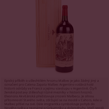
Epický příběh o ušlechtilém hroznu Malbec je jako žádný jiný a
označení pro Catena Zapata Malbec Argentino vzdává hold
historii odrůdy ve Francii a jejímu vzestupu v Argentině. Čtyři
ženské postavy ztělesňují různé mezníky v historii hroznů.
Eleonora Akvitánská představuje zrození Malbecu. Je silnou
přítomností Starého světa, zdržující se na mostě v Cahors, kde si
Malbec přišel na své. Dále imigrantka symbolizuje pohyb do
Nového světa a neznámé průzkumníky a dobrodruhy, kteří spojili