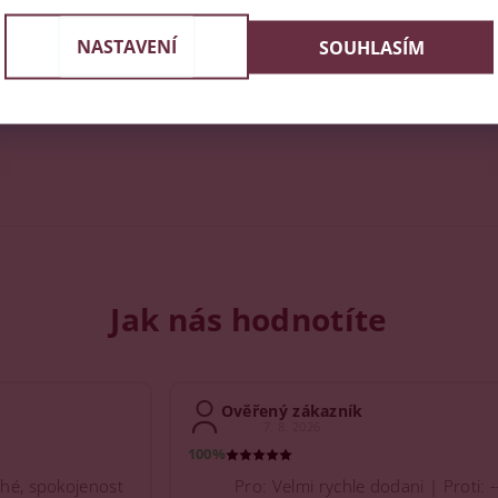
NASTAVENÍ
SOUHLASÍM
Jak nás hodnotíte
Ověřený zákazník
7. 8. 2026
100%
hé, spokojenost
Pro: Velmi rychle dodani | Proti: -