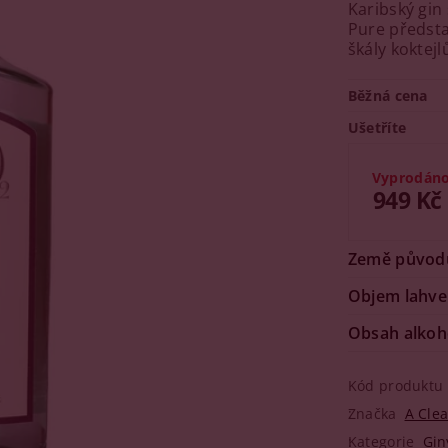
Karibský gin
Pure představ
škály koktejl
Běžná cena
Ušetříte
Vyprodán
949 Kč
Země původ
Objem lahve
Obsah alkoh
Kód produktu
Značka
A Clea
Kategorie
Gin