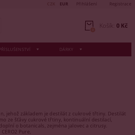
CZK
EUR
Přihlášení
Registrace
Košík:
0 Kč
0
PŘÍSLUŠENSTVÍ
DÁRKY
n, jehož základem je destilát z cukrové třtiny. Destilát
mo ze šťávy cukrové třtiny, kontinuální destilací,
doplní o botanicals, zejména jalovec a citrusy.
e CERO2 Pure,