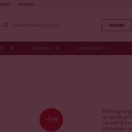
 místa
Kontakty
OL
NEALKO
DELIKATESY
Překvapivý gi
se vyrábí pří
–5%
následně se 
Výsledkem j