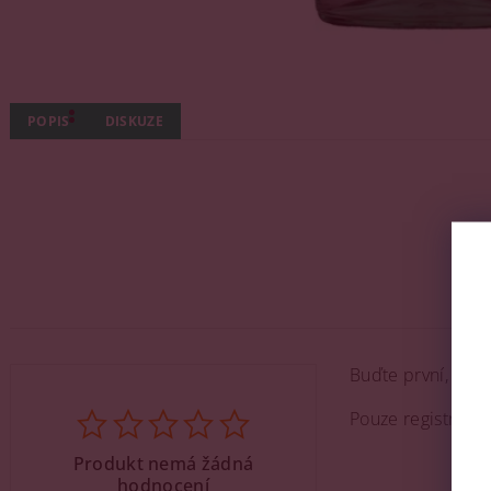
POPIS
DISKUZE
Buďte první, kdo 
Pouze registrova
Produkt nemá žádná
hodnocení