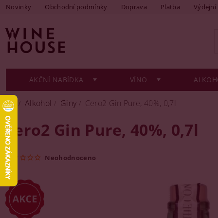
Novinky
Obchodní podmínky
Doprava
Platba
Výdejní
AKČNÍ NABÍDKA
VÍNO
ALKOH
Alkohol
Giny
Cero2 Gin Pure, 40%, 0,7l
Cero2 Gin Pure, 40%, 0,7l
Neohodnoceno