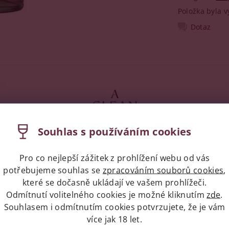
Položka byla v
Dotaz
Souhlas s používáním cookies
Pro co nejlepší zážitek z prohlížení webu od vás
potřebujeme souhlas se
zpracováním souborů cookies
,
napíše příspěvek k této položce.
které se dočasně ukládají ve vašem prohlížeči.
Odmítnutí volitelného cookies je možné kliknutím
zde
.
ní uživatelé mohou vkládat příspěvky. Prosím
přihlaste se
neb
Souhlasem i odmítnutím cookies potvrzujete, že je vám
více jak 18 let.