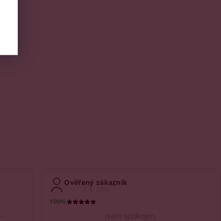
Ověřený zákazník
3. 8. 2026
100%
--
Jsem spokojen.