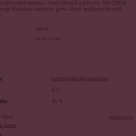
 s výrazným aroma i chutí citrusů a jalovce. Gin CERO2
uje klasickou variantu ginu, který využijete do celé
ů.
999 Kč
50 Kč
(–5 %)
o
u
Dominikánská republika
0,7 l
olu
40 %
78093
Hlídat cenu
n Spirit
y