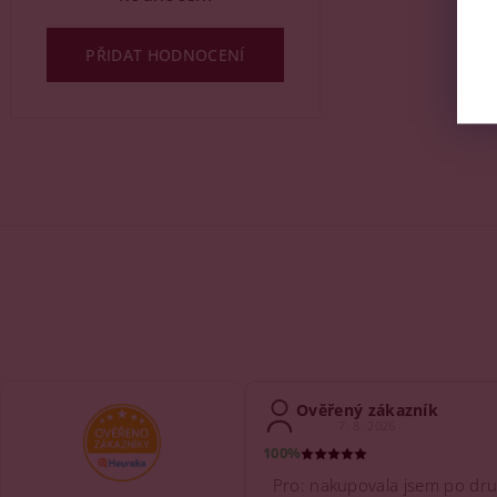
PŘIDAT HODNOCENÍ
Ověřený zákazník
7. 8. 2026
100%
Pro: nakupovala jsem po dru