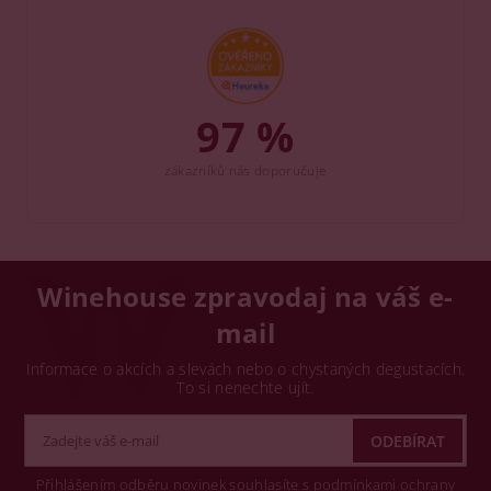
97 %
zákazníků nás doporučuje
Winehouse zpravodaj na váš e-
mail
Informace o akcích a slevách nebo o chystaných degustacích.
To si nenechte ujít.
Přihlášením odběru novinek souhlasíte s podmínkami ochrany