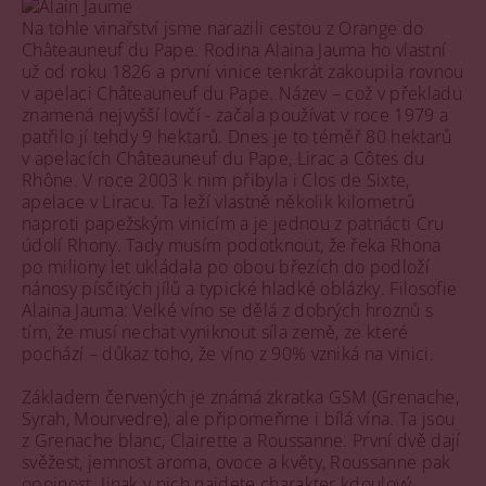
Na tohle vinařství jsme narazili cestou z Orange do
Châteauneuf du Pape. Rodina Alaina Jauma ho vlastní
už od roku 1826 a první vinice tenkrát zakoupila rovnou
v apelaci Châteauneuf du Pape. Název – což v překladu
znamená nejvyšší lovčí - začala používat v roce 1979 a
patřilo jí tehdy 9 hektarů. Dnes je to téměř 80 hektarů
v apelacích Châteauneuf du Pape, Lirac a Côtes du
Rhône. V roce 2003 k nim přibyla i Clos de Sixte,
apelace v Liracu. Ta leží vlastně několik kilometrů
naproti papežským vinicím a je jednou z patnácti Cru
údolí Rhony. Tady musím podotknout, že řeka Rhona
po miliony let ukládala po obou březích do podloží
nánosy písčitých jílů a typické hladké oblázky. Filosofie
Alaina Jauma: Velké víno se dělá z dobrých hroznů s
tím, že musí nechat vyniknout síla země, ze které
pochází – důkaz toho, že víno z 90% vzniká na vinici.
Základem červených je známá zkratka GSM (Grenache,
Syrah, Mourvedre), ale připomeňme i bílá vína. Ta jsou
z Grenache blanc, Clairette a Roussanne. První dvě dají
svěžest, jemnost aroma, ovoce a květy, Roussanne pak
opojnost. Jinak v nich najdete charakter kdoulový,