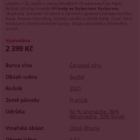
objemu 1,5L. Jeden z nejúspěšnějších Chateauneuf-du-Papů.
Ročník 2014 byl oceněn
91 body ve Robertem Parkerem.
Ukázkový produkt vinařství a zároveň i apelace Châteauneuf-du-
Pape. Aroma: Ostružiny, koření, vanilka a dotek fialek. Chuť: Silná
struktura s harmonickými taniny. Stopy přezrálého červeného
ovoce.
Vyprodáno
2 399 Kč
Barva vína
Červené víno
Obsah cukru
Suché
Ročník
2021
Země původu
Francie
Odrůda
50 % Grenache, 30%
Mourvedre, 20% Syrah
Vinařská oblast
Údolí Rhony
Objem lahve
1,5 l