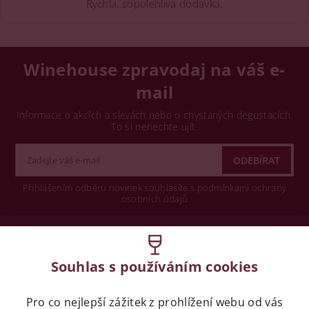
Rychla, sopolehliva dodavka.
Winehouse zpravodaj na váš e-
mail
Informace o akcích a slevách nebo o chystaných degustacích.
To si nenechte ujít.
Přihlášením odběru novinek souhlasíte s podmínkami ochrany
osobních údajů
Wine concept s.r.o.
Souhlas s používáním cookies
Legislativa
Pro co nejlepší zážitek z prohlížení webu od vás
Zákaz prodeje alkoholických nápojů osobám