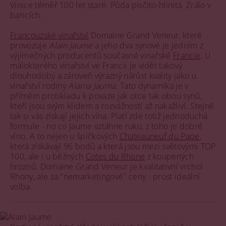
Vinice téměř 100 let staré. Půda písčito-hlinitá. Zrálo v
baricích.
Francouzské vinařství
Domaine Grand Veneur, které
provozuje
Alain Jaume
a jeho dva synové je jedním z
výjimečných producentů současné vinařské
Francie
. U
málokterého vinařství ve Francii je vidět takový
dlouhodobý a zároveň výrazný nárůst kvality jako u
vinařství rodiny
Alaina Jauma
. Tato dynamika je v
přímém protikladu k povaze jak otce tak obou synů,
kteří jsou svým klidem a rozvážností až nakažliví. Stejně
tak si vás získají jejich vína. Platí zde totiž jednoduchá
formule - no co Jaume vztáhne ruku, z toho je dobré
víno. A to nejen u špičkových
Chateauneuf du Pape
,
která získávají 96 bodů a která jsou mezi světovými TOP
100, ale i u běžných
Cotes du Rhone
z koupených
hroznů. Domaine Grand Veneur je kvalitativní vrchol
Rhony, ale za "nemarketingové" ceny - prost ideální
volba.