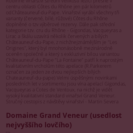
Rodinné vinařství střední velikosti ležící přesně v
centru oblasti Côtes du Rhône jen pár kilometrů
odChâteauneuf-du-Pape. Vinařství vyrábí všechny tři
varianty (červené, bílé, růžové) Côtes du Rhône
doplněné o tzv.výběrové rezervy. Dále pak střední
kategorie tzv. cru du Rhône - Gigondas, Vacqueyras a
Lirac a škálu uzavírá několik červených a bílých
Châteauneuf-du-Pape, z nichžnejznámějším je "Les
Origines", který byl mnohonásobně mezinárodně
oceněn společně a který s exkluzivní bílou variantou
Châteauneuf-du-Pape “La Fontaine” patří k naprostým
kvalitativním vrcholům této apelace (R.Parkerem
označen za jeden ze dvou nejlepších bílých
Chateauneuf-du-pape) Velmi úspěšnými novinkami
posledních let v sortimentu jsou vína apelací Gigondas,
Vacqueyras a Cotes de Ventoux, na nichž je vidět
vysoký kvalitativní standard vinařsví Grand Veneur.
Stručný cestopis z návštěvy vinařství - Martin Severa
Domaine Grand Veneur (usedlost
nejvyššího lovčího)