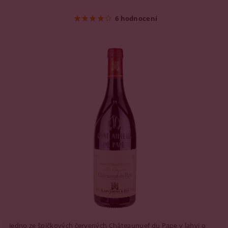
6 hodnocení
Jedno ze špičkových červených Châteaunuef du Pape v lahvi o