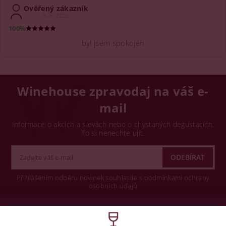
Ověřený zákazník
3. 8. 2026
100%
byl jsem spokojen
Winehouse zpravodaj na váš e-
mail
Informace o akcích a slevách nebo o chystaných degustacích.
To si nenechte ujít.
Přihlášením odběru novinek souhlasíte s podmínkami ochrany
osobních údajů
Wine concept s.r.o.