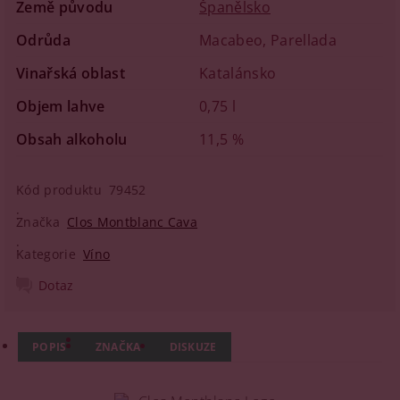
Země původu
Španělsko
Odrůda
Macabeo, Parellada
Vinařská oblast
Katalánsko
Objem lahve
0,75 l
Obsah alkoholu
11,5 %
Kód produktu
79452
Značka
Clos Montblanc Cava
Kategorie
Víno
Dotaz
POPIS
ZNAČKA
DISKUZE