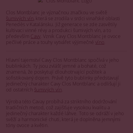
Clos Montblanc je význačnou značkou ve světě
šumivých vín
, která se zrodila v srdci vinařské oblasti
Penedès v Katalánsku. Již generace se zde zasvětily
kultivaci vinné révy a produkci šumivých vín, a to
především
Cavy
. Vznik Cavy Clos Montblanc je ovoce
pečlivé práce a touhy vytvářet výjimečné
víno
.
Hlavní tajemství Cavy Clos Montblanc spočívá v jeho
bublinkách. Ty jsou zvlášť jemné a bohaté, což
znamená, že poskytují dlouhotrvající požitek a
sofistikovaný dojem. Právě tyto bublinky představují
jedinečný charakter Cavy Clos Montblanc a odlišují ji
od ostatních
šumivých vín
.
Výroba této Cavay probíhá za striktního dodržování
tradičních metod, což zajišťuje vysokou kvalitu a
jedinečný charakter každé láhve. Toto se odráží v jeho
svěží a harmonické chuti, která je doplněna jemnými
tóny ovoce a květin.