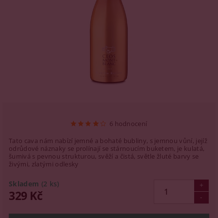
6 hodnocení
Tato cava nám nabízí jemné a bohaté bubliny, s jemnou vůní, jejíž
odrůdové náznaky se prolínají se stárnoucím buketem, je kulatá,
šumivá s pevnou strukturou, svěží a čistá, světle žluté barvy se
živými, zlatými odlesky
Skladem
(2 ks)
329 Kč